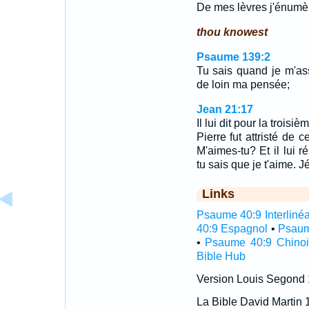
De mes lèvres j'énumè
thou knowest
Psaume 139:2
Tu sais quand je m'as
de loin ma pensée;
Jean 21:17
Il lui dit pour la trois
Pierre fut attristé de ce
M'aimes-tu? Et il lui r
tu sais que je t'aime. J
Links
Psaume 40:9 Interlinéa
40:9 Espagnol
•
Psaum
•
Psaume 40:9 Chinoi
Bible Hub
Version Louis Segond
La Bible David Martin 