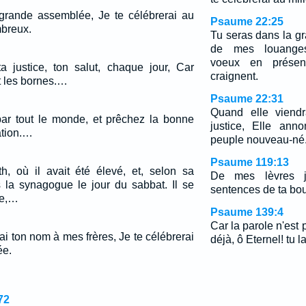
 grande assemblée, Je te célébrerai au
Psaume 22:25
mbreux.
Tu seras dans la g
de mes louanges
voeux en prése
 justice, ton salut, chaque jour, Car
craignent.
t les bornes.…
Psaume 22:31
Quand elle viendr
z par tout le monde, et prêchez la bonne
justice, Elle ann
ation.…
peuple nouveau-né
Psaume 119:13
th, où il avait été élevé, et, selon sa
De mes lèvres j
s la synagogue le jour du sabbat. Il se
sentences de ta bo
re,…
Psaume 139:4
Car la parole n'est
rai ton nom à mes frères, Je te célébrerai
déjà, ô Eternel! tu 
ée.
72