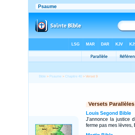
Bible
>
Psaume
>
Chapitre 40
> Verset 9
Versets Parallèles
Louis Segond Bible
J'annonce la justice 
ferme pas mes lèvres, Et