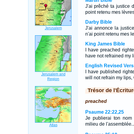
Martin Bible
J'ai prêché ta justice 
point retenu mes lèvres 
Darby Bible
J'ai annonce la justic
n'ai point retenu mes le
King James Bible
I have preached righte
have not refrained my 
English Revised Vers
I have published righte
will not refrain my lip
Trésor de l'Écritur
preached
Psaume 22:22,25
Je publierai ton nom 
milieu de l'assemblée