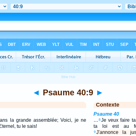
◄
Psaume 40:9
►
Contexte
Psaume 40
dans la grande assemblée; Voici, je ne
…
Je veux faire t
8
ernel, tu le sais!
ta loi est au 
J'annonce la ju
9