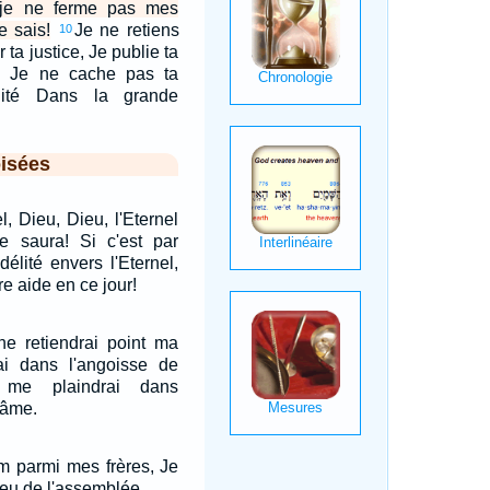
 je ne ferme pas mes
e sais!
Je ne retiens
10
ta justice, Je publie ta
ut; Je ne cache pas ta
lité Dans la grande
isées
l, Dieu, Dieu, l'Eternel
 le saura! Si c'est par
idélité envers l'Eternel,
re aide en ce jour!
ne retiendrai point ma
ai dans l'angoisse de
me plaindrai dans
 âme.
om parmi mes frères, Je
ieu de l'assemblée.