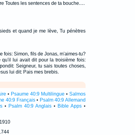
re Toutes les sentences de ta bouche.…
sieds et quand je me lève, Tu pénètres
ième fois: Simon, fils de Jonas, m'aimes-tu?
 qu'il lui avait dit pour la troisième fois:
épondit: Seigneur, tu sais toutes choses,
ésus lui dit: Pais mes brebis.
ire
•
Psaume 40:9 Multilingue
•
Salmos
e 40:9 Français
•
Psalm 40:9 Allemand
s
•
Psalm 40:9 Anglais
•
Bible Apps
•
 1910
1744