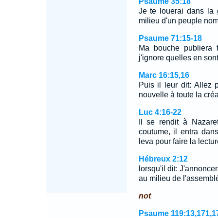
Psaume 35:18
Je te louerai dans la
milieu d'un peuple no
Psaume 71:15-18
Ma bouche publiera ta
j'ignore quelles en son
Marc 16:15,16
Puis il leur dit: Alle
nouvelle à toute la cré
Luc 4:16-22
Il se rendit à Nazare
coutume, il entra dan
leva pour faire la lectu
Hébreux 2:12
lorsqu'il dit: J'annonce
au milieu de l'assembl
not
Psaume 119:13,171,1