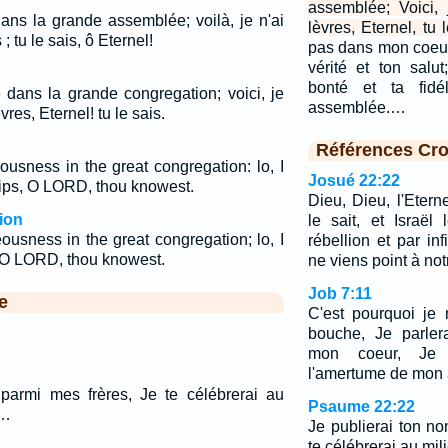
assemblée; Voici,
dans la grande assemblée; voilà, je n'ai
lèvres, Eternel, tu l
; tu le sais, ô Eternel!
pas dans mon coeur 
vérité et ton sal
bonté et ta fidé
e dans la grande congregation; voici, je
assemblée.…
vres, Eternel! tu le sais.
Références Cro
ousness in the great congregation: lo, I
Josué 22:22
lips, O LORD, thou knowest.
Dieu, Dieu, l'Eterne
ion
le sait, et Israël
ousness in the great congregation; lo, I
rébellion et par inf
s, O LORD, thou knowest.
ne viens point à not
Job 7:11
e
C'est pourquoi je 
bouche, Je parler
mon coeur, Je 
l'amertume de mon
parmi mes frères, Je te célébrerai au
Psaume 22:22
.…
Je publierai ton n
te célébrerai au mil