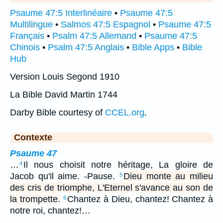
Psaume 47:5 Interlinéaire
•
Psaume 47:5
Multilingue
•
Salmos 47:5 Espagnol
•
Psaume 47:5
Français
•
Psalm 47:5 Allemand
•
Psaume 47:5
Chinois
•
Psalm 47:5 Anglais
•
Bible Apps
•
Bible
Hub
Version Louis Segond 1910
La Bible David Martin 1744
Darby Bible courtesy of
CCEL.org
.
Contexte
Psaume 47
…
Il nous choisit notre héritage, La gloire de
4
Jacob qu'il aime. -Pause.
Dieu monte au milieu
5
des cris de triomphe, L'Eternel s'avance au son de
la trompette.
Chantez à Dieu, chantez! Chantez à
6
notre roi, chantez!…