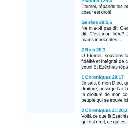
Psaume 125:4
Eternel, répands tes bi
coeur est droit!
Genèse 20:5,6
Ne m'a-t-il pas dit: C'
dit: C'est mon frère?
mains innocentes.…
2 Rois 20:3
O Eternel! souviens-t
fidélité et intégrité de 
yeux! Et Ezéchias répa
1 Chroniques 29:17
Je sais, ô mon Dieu, qu
droiture; aussi je t'ai 
la droiture de mon coe
peuple qui se trouve ici
2 Chroniques 31:20,2
Voilà ce que fit Ezéchia
qui est droit, ce qui es