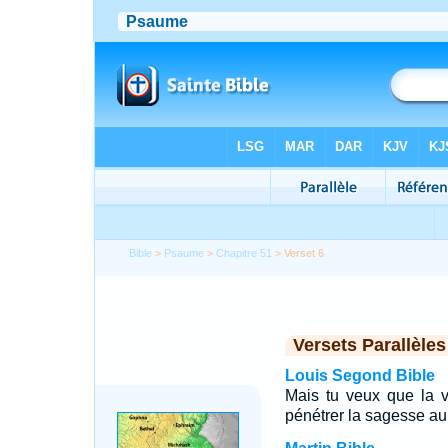
Bible
>
Psaume
>
Chapitre 51
> Verset 6
Versets Parallèles
Louis Segond Bible
Mais tu veux que la v
pénétrer la sagesse a