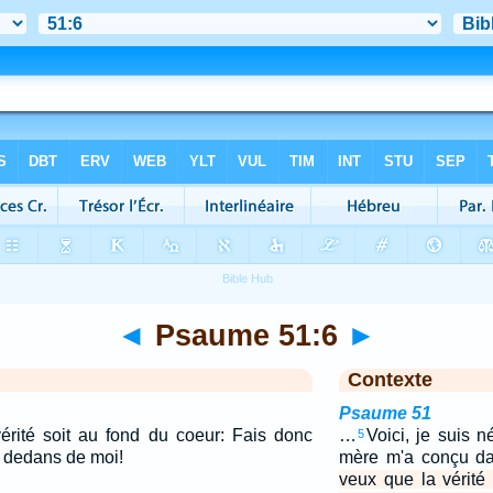
◄
Psaume 51:6
►
Contexte
Psaume 51
érité soit au fond du coeur: Fais donc
…
Voici, je suis n
5
u dedans de moi!
mère m'a conçu d
veux que la vérité