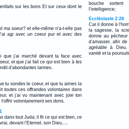
bouche sortent 
enfaits sur les bons Et sur ceux dont le
l'intelligence;
Ecclésiaste 2:26
Car il donne à l'ho
est ma soeur? et elle-même n'a-t-elle pas
la sagesse, la scie
 J'ai agi avec un coeur pur et avec des
donne au pécheur l
d'amasser, afin de
agréable à Dieu.
vanité et la poursui
oi que j'ai marché devant ta face avec
coeur, et que j'ai fait ce qui est bien à tes
ndit d'abondantes larmes.
e tu sondes le coeur, et que tu aimes la
fait toutes ces offrandes volontaires dans
ur, et j'ai vu maintenant avec joie ton
 t'offrir volontairement ses dons.
1
s dans tout Juda; il fit ce qui est bien, ce
t vrai, devant l'Eternel, son Dieu.…