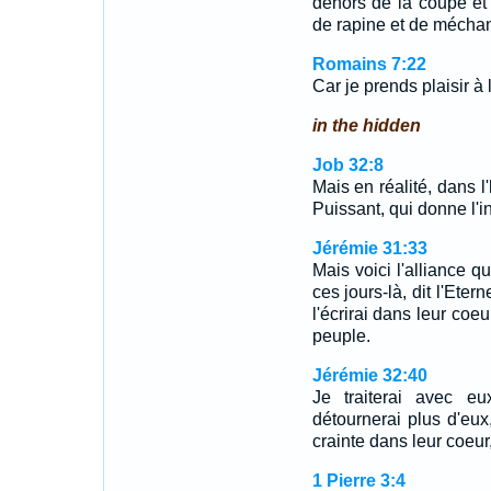
dehors de la coupe et d
de rapine et de mécha
Romains 7:22
Car je prends plaisir à 
in the hidden
Job 32:8
Mais en réalité, dans l'
Puissant, qui donne l'in
Jérémie 31:33
Mais voici l'alliance q
ces jours-là, dit l'Eter
l'écrirai dans leur coeu
peuple.
Jérémie 32:40
Je traiterai avec e
détournerai plus d'eux,
crainte dans leur coeur,
1 Pierre 3:4