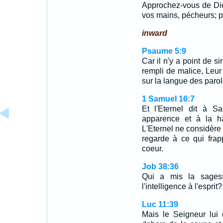
Approchez-vous de Die
vos mains, pécheurs; p
inward
Psaume 5:9
Car il n'y a point de s
rempli de malice, Leur 
sur la langue des parol
1 Samuel 16:7
Et l'Eternel dit à 
apparence et à la hau
L'Eternel ne considèr
regarde à ce qui frap
coeur.
Job 38:36
Qui a mis la sages
l'intelligence à l'esprit?
Luc 11:39
Mais le Seigneur lui 