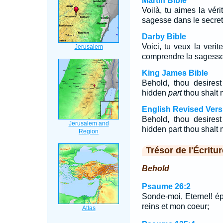
Martin Bible
Voilà, tu aimes la vér
sagesse dans le secret
Darby Bible
Voici, tu veux la verit
comprendre la sagesse
King James Bible
Behold, thou desirest
hidden
part
thou shalt
English Revised Vers
Behold, thou desirest
hidden part thou shal
Trésor de l'Écritur
Behold
Psaume 26:2
Sonde-moi, Eternel! é
reins et mon coeur;