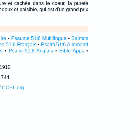
eure et cachée dans le coeur, la pureté
t doux et paisible, qui est d'un grand prix
ire
•
Psaume 51:6 Multilingue
•
Salmos
e 51:6 Français
•
Psalm 51:6 Allemand
s
•
Psalm 51:6 Anglais
•
Bible Apps
•
 1910
1744
f
CCEL.org
.