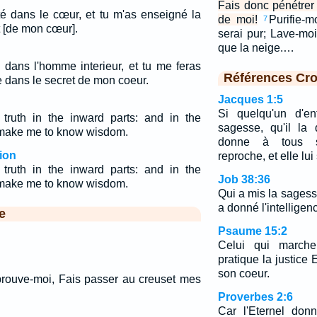
Fais donc pénétre
ité dans le cœur, et tu m'as enseigné la
de moi!
Purifie-m
7
 [de mon cœur].
serai pur; Lave-moi
que la neige.…
e dans l'homme interieur, et tu me feras
Références Cro
 dans le secret de mon coeur.
Jacques 1:5
Si quelqu'un d'e
 truth in the inward parts: and in the
sagesse, qu'il la
 make me to know wisdom.
donne à tous s
ion
reproche, et elle lu
 truth in the inward parts: and in the
Job 38:36
t make me to know wisdom.
Qui a mis la sagess
a donné l'intelligenc
e
Psaume 15:2
Celui qui marche 
pratique la justice E
son coeur.
prouve-moi, Fais passer au creuset mes
Proverbes 2:6
Car l'Eternel don