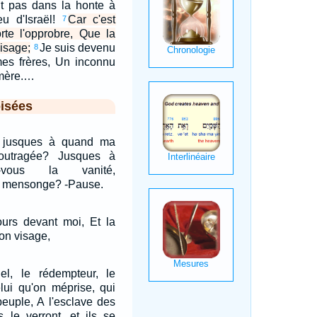
nt pas dans la honte à
u d'Israël!
Car c'est
7
rte l'opprobre, Que la
isage;
Je suis devenu
8
mes frères, Un inconnu
 mère.…
isées
 jusques à quand ma
e outragée? Jusques à
-vous la vanité,
e mensonge? -Pause.
ours devant moi, Et la
on visage,
nel, le rédempteur, le
elui qu'on méprise, qui
peuple, A l'esclave des
s le verront, et ils se