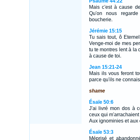
Psaume 44:22
Mais c'est à cause de
Qu'on nous regarde
boucherie.
Jérémie 15:15
Tu sais tout, ô Eterne
Venge-moi de mes pers
tu te montres lent à la
à cause de toi.
Jean 15:21-24
Mais ils vous feront 
parce qu'ils ne connai
shame
Ésaïe 50:6
J'ai livré mon dos à 
ceux qui m'arrachaient
Aux ignominies et aux 
Ésaïe 53:3
Méprisé et abandonn