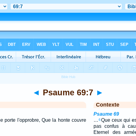
◄
Psaume 69:7
►
Contexte
Psaume 69
je porte l'opprobre, Que la honte couvre
…
Que ceux qui es
6
pas confus à cau
Eternel des armé