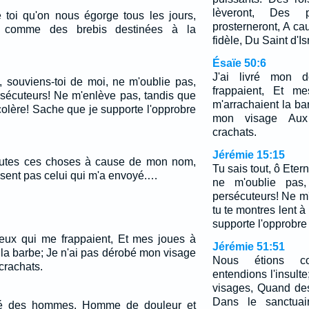
lèveront, Des 
 toi qu'on nous égorge tous les jours,
prosterneront, A cau
 comme des brebis destinées à la
fidèle, Du Saint d'Isr
Ésaïe 50:6
J'ai livré mon
l, souviens-toi de moi, ne m'oublie pas,
frappaient, Et m
écuteurs! Ne m'enlève pas, tandis que
m'arrachaient la ba
 colère! Sache que je supporte l'opprobre
mon visage Aux
crachats.
Jérémie 15:15
toutes ces choses à cause de mon nom,
Tu sais tout, ô Eter
ssent pas celui qui m'a envoyé.…
ne m'oublie pas
persécuteurs! Ne m
tu te montres lent à
supporte l'opprobre 
ceux qui me frappaient, Et mes joues à
Jérémie 51:51
 la barbe; Je n'ai pas dérobé mon visage
Nous étions c
crachats.
entendions l'insult
visages, Quand de
Dans le sanctua
é des hommes, Homme de douleur et