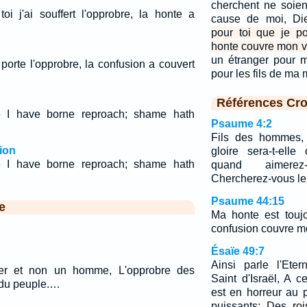
cherchent ne soie
oi j'ai souffert l'opprobre, la honte a
cause de moi, Die
pour toi que je po
honte couvre mon v
un étranger pour 
 porte l'opprobre, la confusion a couvert
pour les fils de ma
Références Cro
e I have borne reproach; shame hath
Psaume 4:2
Fils des hommes,
ion
gloire sera-t-ell
e I have borne reproach; shame hath
quand aimerez
Chercherez-vous l
Psaume 44:15
e
Ma honte est touj
confusion couvre m
Ésaïe 49:7
Ainsi parle l'Eter
ver et non un homme, L'opprobre des
Saint d'Israël, A c
 du peuple.…
est en horreur au 
puissants: Des roi