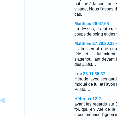
habitué à la souffranc
visage, Nous l'avons d
cas.
Matthieu 26:67,68
Là-dessus, ils lui cra
coups de poing et des 
Matthieu 27:29,30,38-
Ils tressèrent une co
tête, et ils lui mire
s'agenouillant devant lu
des Juifs!…
Luc 23:11,35-37
Hérode, avec ses gardes
moqué de lui et l'avoir 
Pilate.…
Hébreux 12:2
ayant les regards sur 
foi, qui, en vue de la 
croix, méprisé l'ignomin