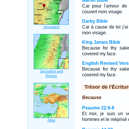
Martin Bible
Car pour l'amour de t
couvert mon visage.
Darby Bible
Car à cause de toi j'ai
mon visage.
King James Bible
Because for thy sak
covered my face.
English Revised Vers
Because for thy sak
covered my face.
Trésor de l'Écritur
Because
Psaume 22:6-8
Et moi, je suis un 
hommes et le méprisé