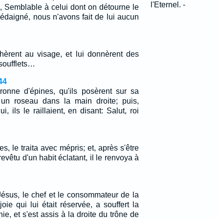
l'Eternel. -
e, Semblable à celui dont on détourne le
édaigné, nous n'avons fait de lui aucun
chèrent au visage, et lui donnèrent des
soufflets…
44
uronne d'épines, qu'ils posèrent sur sa
nt un roseau dans la main droite; puis,
i, ils le raillaient, en disant: Salut, roi
, le traita avec mépris; et, après s'être
revêtu d'un habit éclatant, il le renvoya à
Jésus, le chef et le consommateur de la
joie qui lui était réservée, a souffert la
ie, et s'est assis à la droite du trône de