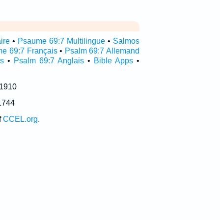
ire
•
Psaume 69:7 Multilingue
•
Salmos
e 69:7 Français
•
Psalm 69:7 Allemand
s
•
Psalm 69:7 Anglais
•
Bible Apps
•
 1910
1744
f
CCEL.org
.