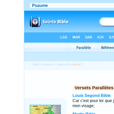
Bible
>
Psaume
>
Chapitre 69
> Verset 7
Versets Parallèles
Louis Segond Bible
Car c'est pour toi que 
mon visage;