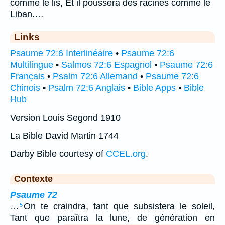
comme le lis, Et il poussera des racines comme le
Liban.…
Links
Psaume 72:6 Interlinéaire
•
Psaume 72:6
Multilingue
•
Salmos 72:6 Espagnol
•
Psaume 72:6
Français
•
Psalm 72:6 Allemand
•
Psaume 72:6
Chinois
•
Psalm 72:6 Anglais
•
Bible Apps
•
Bible
Hub
Version Louis Segond 1910
La Bible David Martin 1744
Darby Bible courtesy of
CCEL.org
.
Contexte
Psaume 72
…
On te craindra, tant que subsistera le soleil,
5
Tant que paraîtra la lune, de génération en