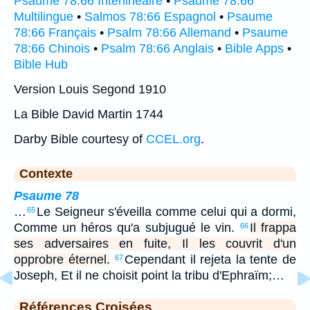
Psaume 78:66 Interlinéaire
•
Psaume 78:66
Multilingue
•
Salmos 78:66 Espagnol
•
Psaume
78:66 Français
•
Psalm 78:66 Allemand
•
Psaume
78:66 Chinois
•
Psalm 78:66 Anglais
•
Bible Apps
•
Bible Hub
Version Louis Segond 1910
La Bible David Martin 1744
Darby Bible courtesy of
CCEL.org
.
Contexte
Psaume 78
…
Le Seigneur s'éveilla comme celui qui a dormi,
65
Comme un héros qu'a subjugué le vin.
Il frappa
66
ses adversaires en fuite, Il les couvrit d'un
opprobre éternel.
Cependant il rejeta la tente de
67
Joseph, Et il ne choisit point la tribu d'Ephraïm;…
Références Croisées