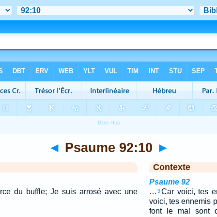
◄
Psaume 92:10
►
Contexte
Psaume 92
rce du buffle; Je suis arrosé avec une
…
Car voici, tes 
9
voici, tes ennemis 
font le mal sont 