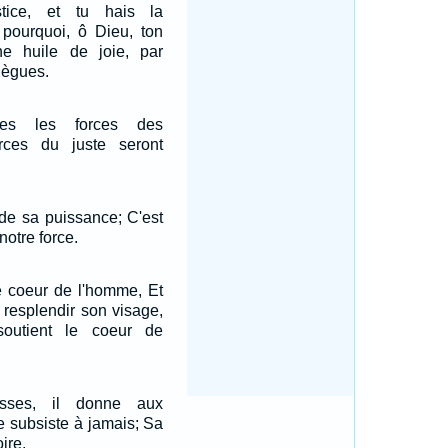
tice, et tu hais la
 pourquoi, ô Dieu, ton
ne huile de joie, par
llègues.
utes les forces des
rces du juste seront
 de sa puissance; C'est
notre force.
le coeur de l'homme, Et
e resplendir son visage,
outient le coeur de
esses, il donne aux
ce subsiste à jamais; Sa
ire,