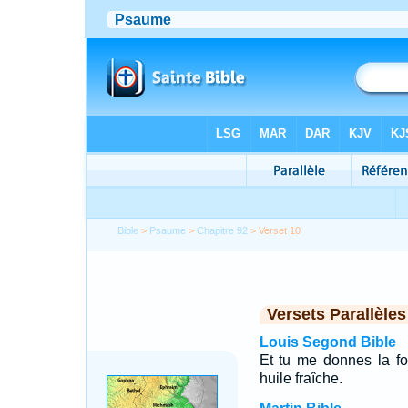
Bible
>
Psaume
>
Chapitre 92
> Verset 10
Versets Parallèles
Louis Segond Bible
Et tu me donnes la fo
huile fraîche.