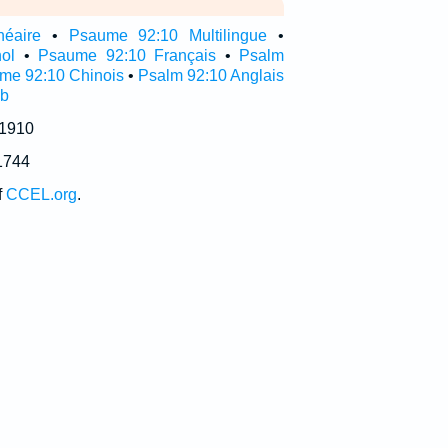
néaire
•
Psaume 92:10 Multilingue
•
ol
•
Psaume 92:10 Français
•
Psalm
me 92:10 Chinois
•
Psalm 92:10 Anglais
ub
 1910
1744
f
CCEL.org
.