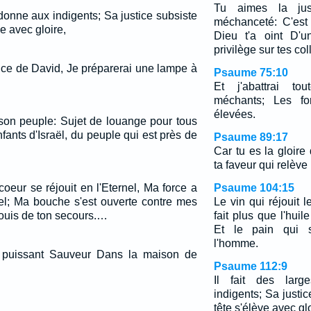
Tu aimes la jus
l donne aux indigents; Sa justice subsiste
méchanceté: C'est
e avec gloire,
Dieu t'a oint D'u
privilège sur tes co
ance de David, Je préparerai une lampe à
Psaume 75:10
Et j'abattrai to
méchants; Les fo
élevées.
e son peuple: Sujet de louange pour tous
nfants d'Israël, du peuple qui est près de
Psaume 89:17
Car tu es la gloire
ta faveur qui relève 
coeur se réjouit en l'Eternel, Ma force a
Psaume 104:15
nel; Ma bouche s'est ouverte contre mes
Le vin qui réjouit 
ouis de ton secours.…
fait plus que l'huil
Et le pain qui s
l'homme.
 puissant Sauveur Dans la maison de
Psaume 112:9
Il fait des larg
indigents; Sa justi
tête s'élève avec glo