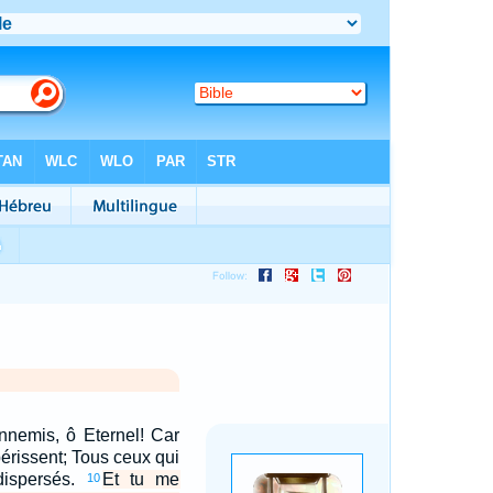
ennemis, ô Eternel! Car
périssent; Tous ceux qui
dispersés.
Et tu me
10