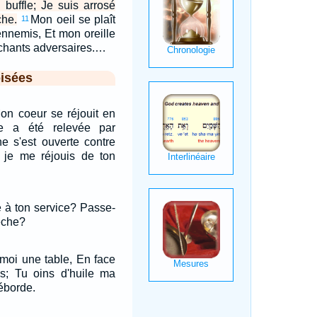
 buffle; Je suis arrosé
che.
Mon oeil se plaît
11
nnemis, Et mon oreille
chants adversaires.…
isées
Mon coeur se réjouit en
ce a été relevée par
he s'est ouverte contre
je me réjouis de ton
re à ton service? Passe-
rèche?
moi une table, En face
s; Tu oins d'huile ma
éborde.