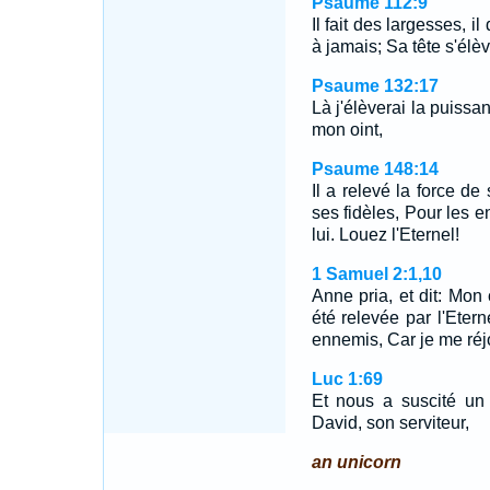
Psaume 112:9
Il fait des largesses, i
à jamais; Sa tête s'élèv
Psaume 132:17
Là j'élèverai la puiss
mon oint,
Psaume 148:14
Il a relevé la force d
ses fidèles, Pour les e
lui. Louez l'Eternel!
1 Samuel 2:1,10
Anne pria, et dit: Mon 
été relevée par l'Eter
ennemis, Car je me réj
Luc 1:69
Et nous a suscité un
David, son serviteur,
an unicorn