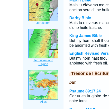
Martin Bible
Mais tu élèveras ma co
onction sera d'une huile
Darby Bible
Mais tu eleveras ma co
d'une huile fraiche.
King James Bible
But my horn shalt thou
be anointed with fresh o
English Revised Vers
But my horn hast thou e
anointed with fresh oil.
Trésor de l'Écritur
but
Psaume 89:17,24
Car tu es la gloire de 
notre force.…