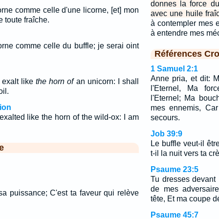
donnes la force du
rne comme celle d'une licorne, [et] mon
avec une huile fraî
 toute fraîche.
à contempler mes e
à entendre mes mé
rne comme celle du buffle; je serai oint
Références Cro
1 Samuel 2:1
Anne pria, et dit: 
 exalt like
the horn of
an unicorn: I shall
l'Eternel, Ma for
il.
l'Eternel; Ma bouc
ion
mes ennemis, Car 
xalted like the horn of the wild-ox: I am
secours.
Job 39:9
Le buffle veut-il êt
e
t-il la nuit vers ta c
Psaume 23:5
Tu dresses devant 
de mes adversaire
sa puissance; C'est ta faveur qui relève
tête, Et ma coupe d
Psaume 45:7