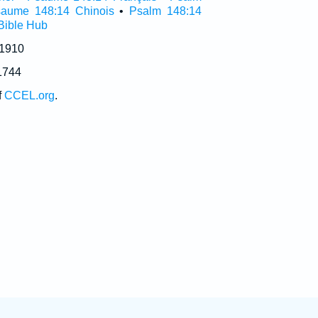
aume 148:14 Chinois
•
Psalm 148:14
Bible Hub
 1910
1744
f
CCEL.org
.