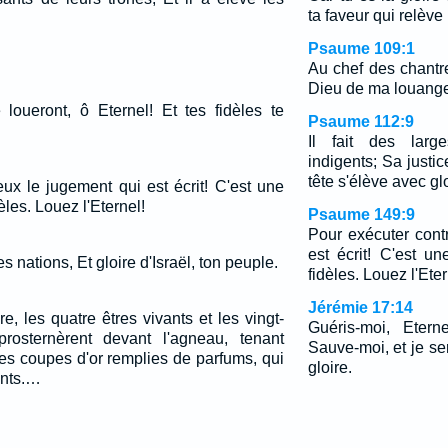
ta faveur qui relève 
Psaume 109:1
Au chef des chant
Dieu de ma louange, 
 loueront, ô Eternel! Et tes fidèles te
Psaume 112:9
Il fait des larg
indigents; Sa justi
tête s'élève avec glo
ux le jugement qui est écrit! C'est une
èles. Louez l'Eternel!
Psaume 149:9
Pour exécuter cont
est écrit! C'est u
s nations, Et gloire d'Israël, ton peuple.
fidèles. Louez l'Eter
Jérémie 17:14
re, les quatre êtres vivants et les vingt-
Guéris-moi, Etern
prosternèrent devant l'agneau, tenant
Sauve-moi, et je se
es coupes d'or remplies de parfums, qui
gloire.
ints.…