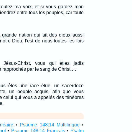
coutez ma voix, et si vous gardez mon
iendrez entre tous les peuples, car toute
la grande nation qui ait des dieux aussi
notre Dieu, l'est de nous toutes les fois
 Jésus-Christ, vous qui étiez jadis
é rapprochés par le sang de Christ.…
vous êtes une race élue, un sacerdoce
inte, un peuple acquis, afin que vous
e celui qui vous a appelés des ténèbres
e,
néaire
•
Psaume 148:14 Multilingue
•
nol
•
Psaume 148:14 Français
•
Psalm