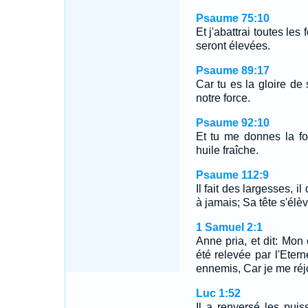
Psaume 75:10
Et j'abattrai toutes le
seront élevées.
Psaume 89:17
Car tu es la gloire de 
notre force.
Psaume 92:10
Et tu me donnes la fo
huile fraîche.
Psaume 112:9
Il fait des largesses, i
à jamais; Sa tête s'élèv
1 Samuel 2:1
Anne pria, et dit: Mon 
été relevée par l'Eter
ennemis, Car je me réj
Luc 1:52
Il a renversé les puis