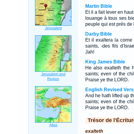
Martin Bible
Et il a fait lever en ha
louange à tous ses bien
peuple qui est près de l
Darby Bible
Et il exaltera la corn
saints, -des fils d'Isr
Jah!
King James Bible
He also exalteth the h
saints;
even
of the chi
Praise ye the LORD.
English Revised Vers
And he hath lifted up th
saints; even of the chi
Praise ye the LORD.
Trésor de l'Écritur
exalteth