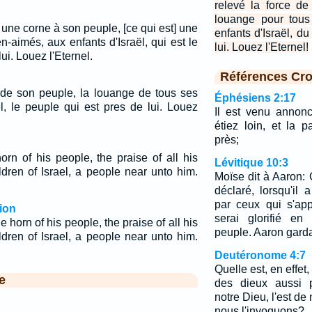
relevé la force d
louange pour tous
ut une corne à son peuple, [ce qui est] une
enfants d'Israël, d
-aimés, aux enfants d'Israël, qui est le
lui. Louez l'Eternel!
ui. Louez l'Eternel.
Références Cro
e de son peuple, la louange de tous ses
Éphésiens 2:17
ael, le peuple qui est pres de lui. Louez
Il est venu annon
étiez loin, et la 
près;
orn of his people, the praise of all his
Lévitique 10:3
ldren of Israel, a people near unto him.
Moïse dit à Aaron: 
déclaré, lorsqu'il a
par ceux qui s'ap
ion
serai glorifié en
e horn of his people, the praise of all his
peuple. Aaron garda
ldren of Israel, a people near unto him.
Deutéronome 4:7
Quelle est, en effet,
e
des dieux aussi p
notre Dieu, l'est de
nous l'invoquons?