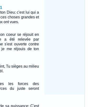
21
t ton Dieu: c'est lui qui a
oi ces choses grandes et
ux ont vues.
Mon coeur se réjouit en
ce a été relevée par
he s'est ouverte contre
je me réjouis de ton
int, Tu sièges au milieu
ël.
utes les forces des
rces du juste seront
 de sa puissance; C'est