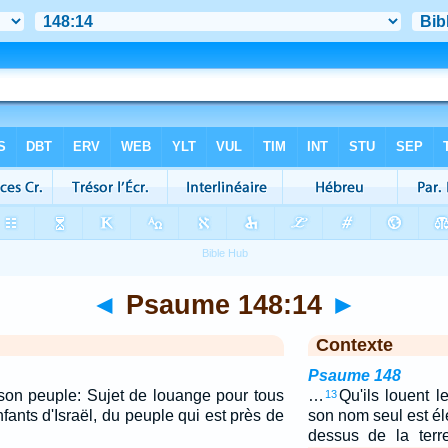
◄
Psaume 148:14
►
Contexte
Psaume 148
e son peuple: Sujet de louange pour tous
…
Qu'ils louent l
13
nfants d'Israël, du peuple qui est près de
son nom seul est él
dessus de la terr