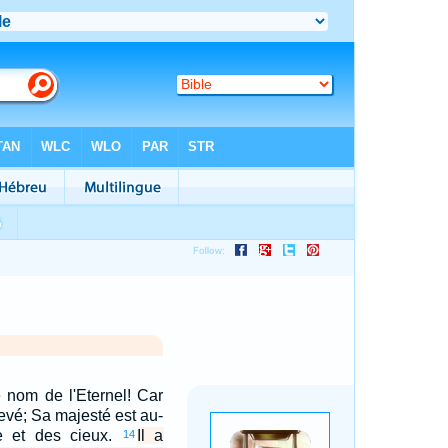
e nom de l'Eternel! Car
evé; Sa majesté est au-
e et des cieux.
Il a
14