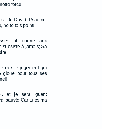
notre force.
res. De David. Psaume.
ne te tais point!
esses, il donne aux
ce subsiste à jamais; Sa
ire,
re eux le jugement qui
ne gloire pour tous ses
nel!
el, et je serai guéri;
rai sauvé; Car tu es ma