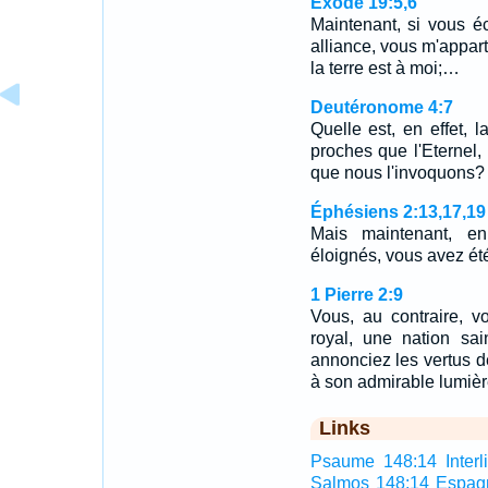
Exode 19:5,6
Maintenant, si vous é
alliance, vous m'appart
la terre est à moi;…
Deutéronome 4:7
Quelle est, en effet, 
proches que l'Eternel, 
que nous l'invoquons?
Éphésiens 2:13,17,19
Mais maintenant, en
éloignés, vous avez ét
1 Pierre 2:9
Vous, au contraire, 
royal, une nation sa
annonciez les vertus d
à son admirable lumièr
Links
Psaume 148:14 Interli
Salmos 148:14 Espag