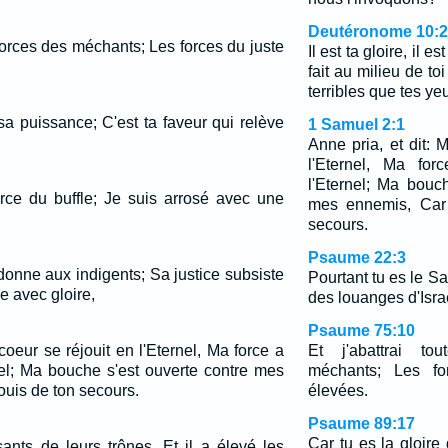
Deutéronome 10:
s forces des méchants; Les forces du juste
Il est ta gloire, il es
fait au milieu de t
terribles que tes ye
sa puissance; C'est ta faveur qui relève
1 Samuel 2:1
Anne pria, et dit: 
l'Eternel, Ma for
l'Eternel; Ma bouc
rce du buffle; Je suis arrosé avec une
mes ennemis, Car 
secours.
Psaume 22:3
l donne aux indigents; Sa justice subsiste
Pourtant tu es le Sa
e avec gloire,
des louanges d'Isra
Psaume 75:10
coeur se réjouit en l'Eternel, Ma force a
Et j'abattrai to
nel; Ma bouche s'est ouverte contre mes
méchants; Les fo
ouis de ton secours.
élevées.
Psaume 89:17
Car tu es la gloire
sants de leurs trônes, Et il a élevé les