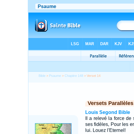
Bible
>
Psaume
>
Chapitre 148
> Verset 14
Versets Parallèles
Louis Segond Bible
Il a relevé la force d
ses fidèles, Pour les e
lui. Louez l'Eternel!