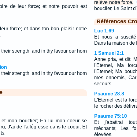
relève notre force.
ire de leur force; et notre pouvoir est
bouclier, Le Saint d'
Références Cro
leur force; et dans ton bon plaisir notre
Luc 1:69
.
Et nous a suscité
Dans la maison de D
 their strength: and in thy favour our horn
1 Samuel 2:1
Anne pria, et dit: 
l'Eternel, Ma for
ion
l'Eternel; Ma bouc
f their strength: and in thy favour our horn
mes ennemis, Car 
secours.
e
Psaume 28:8
L'Eternel est la for
le rocher des délivr
Psaume 75:10
e et mon bouclier; En lui mon coeur se
Et j'abattrai to
ru; J'ai de l'allégresse dans le coeur, Et
méchants; Les fo
ts.
élevées.