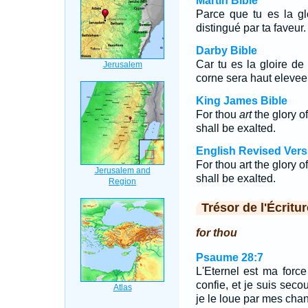
Martin Bible
Parce que tu es la glo
distingué par ta faveur.
Darby Bible
Car tu es la gloire de 
corne sera haut elevee
King James Bible
For thou
art
the glory of
shall be exalted.
English Revised Vers
For thou art the glory o
shall be exalted.
Trésor de l'Écritur
for thou
Psaume 28:7
L'Eternel est ma forc
confie, et je suis secou
je le loue par mes chan