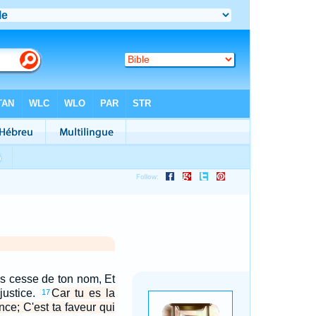
ans cesse de ton nom, Et
 justice.
Car tu es la
17
nce; C'est ta faveur qui