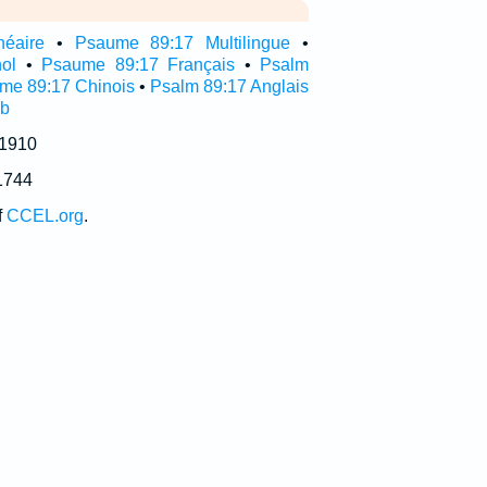
néaire
•
Psaume 89:17 Multilingue
•
ol
•
Psaume 89:17 Français
•
Psalm
me 89:17 Chinois
•
Psalm 89:17 Anglais
ub
 1910
1744
f
CCEL.org
.