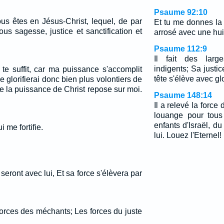
Psaume 92:10
ous êtes en Jésus-Christ, lequel, de par
Et tu me donnes la 
ous sagesse, justice et sanctification et
arrosé avec une huil
Psaume 112:9
Il fait des larg
indigents; Sa justi
 te suffit, car ma puissance s'accomplit
tête s'élève avec glo
e glorifierai donc bien plus volontiers de
e la puissance de Christ repose sur moi.
Psaume 148:14
Il a relevé la force
louange pour tous
enfants d'Israël, d
i me fortifie.
lui. Louez l'Eternel!
seront avec lui, Et sa force s'élèvera par
s forces des méchants; Les forces du juste