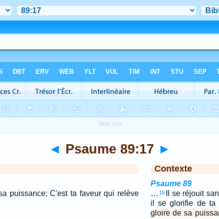
◄
Psaume 89:17
►
Contexte
Psaume 89
sa puissance; C'est ta faveur qui relève
…
Il se réjouit s
16
il se glorifie de ta
gloire de sa puissa