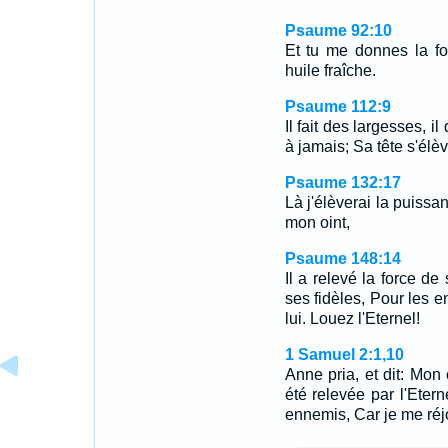
Psaume 92:10
Et tu me donnes la fo
huile fraîche.
Psaume 112:9
Il fait des largesses, i
à jamais; Sa tête s'élèv
Psaume 132:17
Là j'élèverai la puiss
mon oint,
Psaume 148:14
Il a relevé la force d
ses fidèles, Pour les e
lui. Louez l'Eternel!
1 Samuel 2:1,10
Anne pria, et dit: Mon 
été relevée par l'Eter
ennemis, Car je me réj