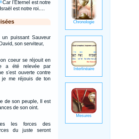
Car l'Eternel est notre
18
Israël est notre roi.…
isées
 un puissant Sauveur
avid, son serviteur,
Mon coeur se réjouit en
ce a été relevée par
he s'est ouverte contre
je me réjouis de ton
ce de son peuple, Il est
ances de son oint.
utes les forces des
rces du juste seront