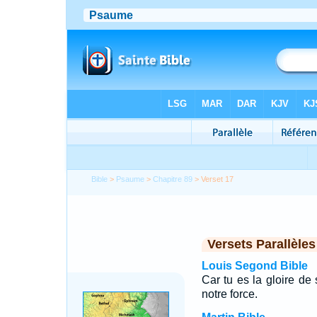
Bible
>
Psaume
>
Chapitre 89
> Verset 17
Versets Parallèles
Louis Segond Bible
Car tu es la gloire de 
notre force.