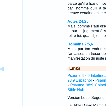
parce qu'il a fixé un jo
par l'homme qu'il a d
preuve certaine en le r
Actes 24:25
Mais, comme Paul disco
et sur le jugement à ve
retire-toi; quand j'en tr
Romains 2:5,6
Mais, par ton endurci
t'amasses un trésor de 
manifestation du just
Links
Psaume 98:9 Interlinéa
98:9 Espagnol
•
Psaum
•
Psaume 98:9 Chinoi
Bible Hub
Version Louis Segond
La Bible David Martin 