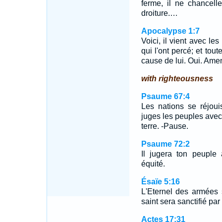
ferme, il ne chancell
droiture.…
Apocalypse 1:7
Voici, il vient avec le
qui l'ont percé; et tout
cause de lui. Oui. Ame
with righteousness
Psaume 67:4
Les nations se réjoui
juges les peuples avec 
terre. -Pause.
Psaume 72:2
Il jugera ton peuple
équité.
Ésaïe 5:16
L'Eternel des armées 
saint sera sanctifié par 
Actes 17:31