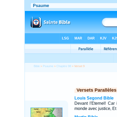
Bible
>
Psaume
>
Chapitre 98
> Verset 9
Versets Parallèles
Louis Segond Bible
Devant l'Eternel! Car i
monde avec justice, Et