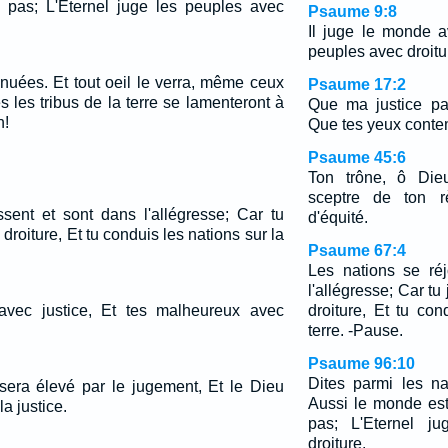
e pas; L'Eternel juge les peuples avec
Psaume 9:8
Il juge le monde av
peuples avec droitu
s nuées. Et tout oeil le verra, même ceux
Psaume 17:2
es les tribus de la terre se lamenteront à
Que ma justice pa
n!
Que tes yeux contem
Psaume 45:6
Ton trône, ô Dieu
sceptre de ton r
ssent et sont dans l'allégresse; Car tu
d'équité.
droiture, Et tu conduis les nations sur la
Psaume 67:4
Les nations se ré
l'allégresse; Car t
 avec justice, Et tes malheureux avec
droiture, Et tu con
terre. -Pause.
Psaume 96:10
Dites parmi les na
sera élevé par le jugement, Et le Dieu
Aussi le monde est
la justice.
pas; L'Eternel j
droiture.