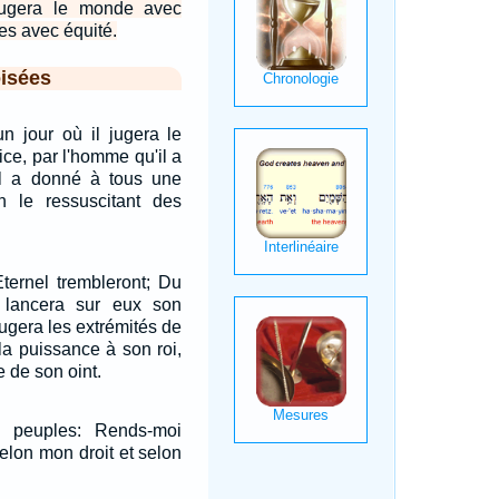
l jugera le monde avec
les avec équité.
isées
un jour où il jugera le
ice, par l'homme qu'il a
il a donné à tous une
n le ressuscitant des
ternel trembleront; Du
 lancera sur eux son
jugera les extrémités de
 la puissance à son roi,
ce de son oint.
s peuples: Rends-moi
Selon mon droit et selon