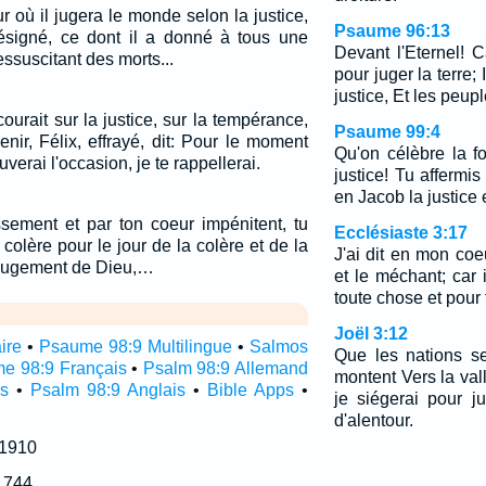
ur où il jugera le monde selon la justice,
Psaume 96:13
ésigné, ce dont il a donné à tous une
Devant l'Eternel! Ca
essuscitant des morts...
pour juger la terre;
justice, Et les peupl
urait sur la justice, sur la tempérance,
Psaume 99:4
nir, Félix, effrayé, dit: Pour le moment
Qu'on célèbre la f
ouverai l'occasion, je te rappellerai.
justice! Tu affermis
en Jacob la justice e
ssement et par ton coeur impénitent, tu
Ecclésiaste 3:17
colère pour le jour de la colère et de la
J'ai dit en mon coe
e jugement de Dieu,…
et le méchant; car 
toute chose et pour 
Joël 3:12
ire
•
Psaume 98:9 Multilingue
•
Salmos
Que les nations se 
e 98:9 Français
•
Psalm 98:9 Allemand
montent Vers la val
s
•
Psalm 98:9 Anglais
•
Bible Apps
•
je siégerai pour j
d'alentour.
 1910
1744