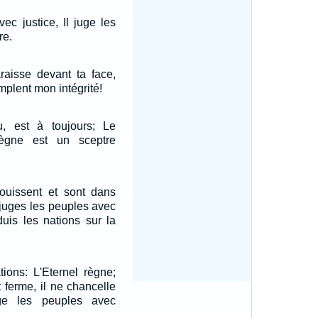
ec justice, Il juge les
re.
raisse devant ta face,
plent mon intégrité!
, est à toujours; Le
ègne est un sceptre
jouissent et sont dans
u juges les peuples avec
duis les nations sur la
tions: L'Eternel règne;
 ferme, il ne chancelle
uge les peuples avec