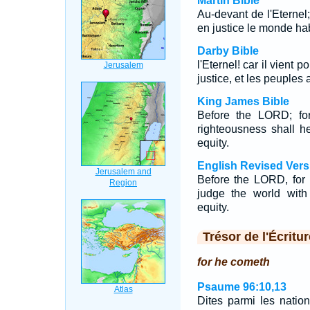
Martin Bible
Au-devant de l'Eternel; 
en justice le monde hab
Darby Bible
l'Eternel! car il vient 
justice, et les peuples 
King James Bible
Before the LORD; for
righteousness shall h
equity.
English Revised Vers
Before the LORD, for 
judge the world with
equity.
Trésor de l'Écritur
for he cometh
Psaume 96:10,13
Dites parmi les natio