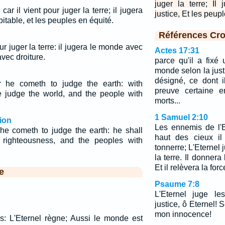
juger la terre; I
car il vient pour juger la terre; il jugera
justice, Et les peup
itable, et les peuples en équité.
Références Cro
pour juger la terre: il jugera le monde avec
Actes 17:31
avec droiture.
parce qu'il a fixé 
monde selon la just
désigné, ce dont 
 he cometh to judge the earth: with
preuve certaine e
e judge the world, and the people with
morts...
1 Samuel 2:10
ion
Les ennemis de l'E
he cometh to judge the earth: he shall
haut des cieux il
 righteousness, and the peoples with
tonnerre; L'Eternel 
la terre. Il donnera
Et il relèvera la for
e
Psaume 7:8
L'Eternel juge le
justice, ô Eternel! 
mon innocence!
ns: L'Eternel règne; Aussi le monde est