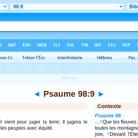
◄
Psaume 98:9
►
Contexte
Psaume 98
l vient pour juger la terre; Il jugera le
…
Que les fleuves
8
 les peuples avec équité.
toutes les montagn
joie,
Devant l'Ete
9