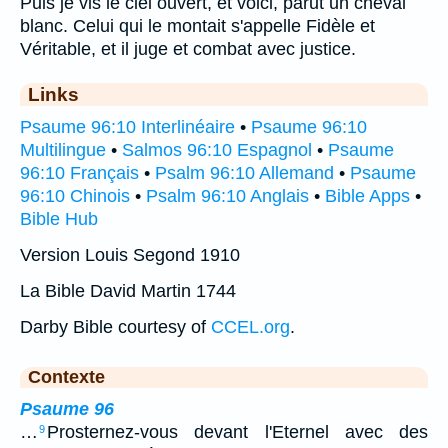
Puis je vis le ciel ouvert, et voici, parut un cheval
blanc. Celui qui le montait s'appelle Fidèle et
Véritable, et il juge et combat avec justice.
Links
Psaume 96:10 Interlinéaire
•
Psaume 96:10
Multilingue
•
Salmos 96:10 Espagnol
•
Psaume
96:10 Français
•
Psalm 96:10 Allemand
•
Psaume
96:10 Chinois
•
Psalm 96:10 Anglais
•
Bible Apps
•
Bible Hub
Version Louis Segond 1910
La Bible David Martin 1744
Darby Bible courtesy of
CCEL.org
.
Contexte
Psaume 96
…
Prosternez-vous devant l'Eternel avec des
9