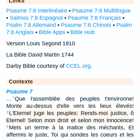
Links
Psaume 7:8 Interlinéaire
•
Psaume 7:8 Multilingue
•
Salmos 7:8 Espagnol
•
Psaume 7:8 Français
•
Psalm 7:8 Allemand
•
Psaume 7:8 Chinois
•
Psalm
7:8 Anglais
•
Bible Apps
•
Bible Hub
Version Louis Segond 1910
La Bible David Martin 1744
Darby Bible courtesy of
CCEL.org
.
Contexte
Psaume 7
…
Que l'assemblée des peuples t'environne!
7
Monte au-dessus d'elle vers les lieux élevés!
L'Eternel juge les peuples: Rends-moi justice, ô
8
Eternel! Selon mon droit et selon mon innocence!
Mets un terme à la malice des méchants, Et
9
affermis le juste, Toi qui sondes les coeurs et les