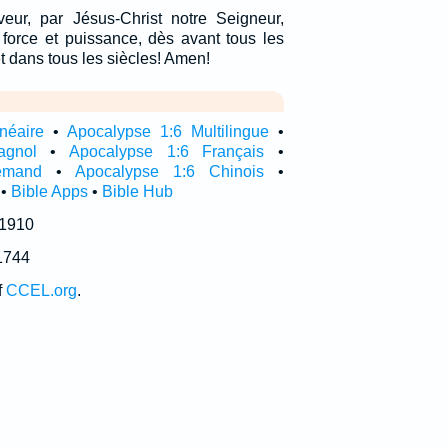
eur, par Jésus-Christ notre Seigneur,
, force et puissance, dès avant tous les
t dans tous les siècles! Amen!
néaire
•
Apocalypse 1:6 Multilingue
•
agnol
•
Apocalypse 1:6 Français
•
emand
•
Apocalypse 1:6 Chinois
•
•
Bible Apps
•
Bible Hub
 1910
1744
f
CCEL.org
.