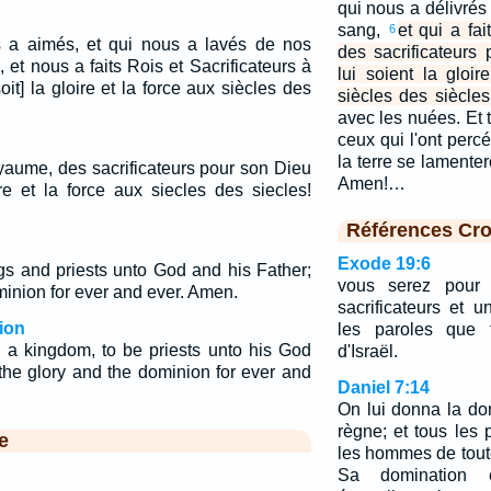
qui nous a délivré
sang,
et qui a fa
6
ous a aimés, et qui nous a lavés de nos
des sacrificateurs
et nous a faits Rois et Sacrificateurs à
lui soient la gloi
oit] la gloire et la force aux siècles des
siècles des siècle
avec les nuées. Et 
ceux qui l'ont percé
la terre se lamenter
royaume, des sacrificateurs pour son Dieu
Amen!…
ire et la force aux siecles des siecles!
Références Cro
Exode 19:6
s and priests unto God and his Father;
vous serez pour
inion for ever and ever. Amen.
sacrificateurs et u
ion
les paroles que 
a kingdom, to be priests unto his God
d'Israël.
the glory and the dominion for ever and
Daniel 7:14
On lui donna la dom
règne; et tous les 
e
les hommes de toute
Sa domination 