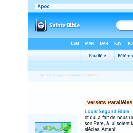
Bible
>
Apocalypse
>
Chapitre 1
> Verset 6
Versets Parallèles
Louis Segond Bible
et qui a fait de nous 
son Père, à lui soient 
siècles! Amen!