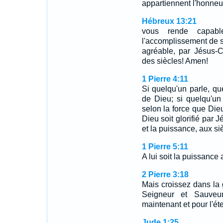
appartiennent l'honneur
Hébreux 13:21
vous rende capab
l'accomplissement de sa
agréable, par Jésus-Ch
des siècles! Amen!
1 Pierre 4:11
Si quelqu'un parle, q
de Dieu; si quelqu'un 
selon la force que Di
Dieu soit glorifié par J
et la puissance, aux si
1 Pierre 5:11
A lui soit la puissance
2 Pierre 3:18
Mais croissez dans la
Seigneur et Sauveur 
maintenant et pour l'ét
Jude 1:25