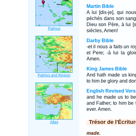
Martin Bible
A lui [dis-je], qui n
péchés dans son sang, 
Dieu son Père, à lui [s
siècles, Amen!
Darby Bible
-et il nous a faits un 
et Pere; -à lui la glo
Amen.
King James Bible
And hath made us king
to him
be
glory and dom
English Revised Vers
and he made us to be 
and Father; to him be 
ever. Amen.
Trésor de l'Écritur
made.