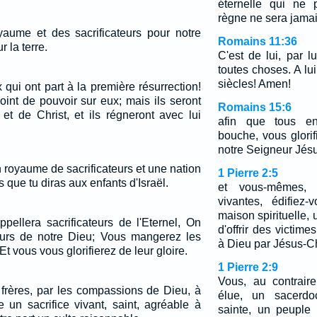
éternelle qui ne 
règne ne sera jamais
oyaume et des sacrificateurs pour notre
Romains 11:36
r la terre.
C'est de lui, par l
toutes choses. A lui
siècles! Amen!
qui ont part à la première résurrection!
int de pouvoir sur eux; mais ils seront
Romains 15:6
 et de Christ, et ils régneront avec lui
afin que tous en
bouche, vous glorif
notre Seigneur Jésu
 royaume de sacrificateurs et une nation
1 Pierre 2:5
s que tu diras aux enfants d'Israël.
et vous-mêmes,
vivantes, édifiez
maison spirituelle, 
pellera sacrificateurs de l'Eternel, On
d'offrir des victime
urs de notre Dieu; Vous mangerez les
à Dieu par Jésus-Ch
t vous vous glorifierez de leur gloire.
1 Pierre 2:9
Vous, au contrair
 frères, par les compassions de Dieu, à
élue, un sacerdo
 un sacrifice vivant, saint, agréable à
sainte, un peuple