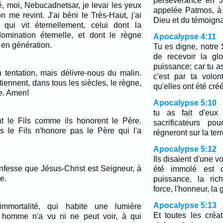
persévérance en Jé
, moi, Nebucadnetsar, je levai les yeux
appelée Patmos, à
on me revint. J'ai béni le Très-Haut, j'ai
Dieu et du témoign
i qui vit éternellement, celui dont la
omination éternelle, et dont le règne
Apocalypse 4:11
 en génération.
Tu es digne, notre 
de recevoir la glo
puissance; car tu a
 tentation, mais délivre-nous du malin.
c'est par ta volon
tiennent, dans tous les siècles, le règne,
qu'elles ont été cré
re. Amen!
Apocalypse 5:10
tu as fait d'eu
t le Fils comme ils honorent le Père.
sacrificateurs po
s le Fils n'honore pas le Père qui l'a
régneront sur la terr
Apocalypse 5:12
Ils disaient d'une v
nfesse que Jésus-Christ est Seigneur, à
été immolé est d
e.
puissance, la ric
force, l'honneur, la 
Apocalypse 5:13
immortalité, qui habite une lumière
Et toutes les créa
l homme n'a vu ni ne peut voir, à qui