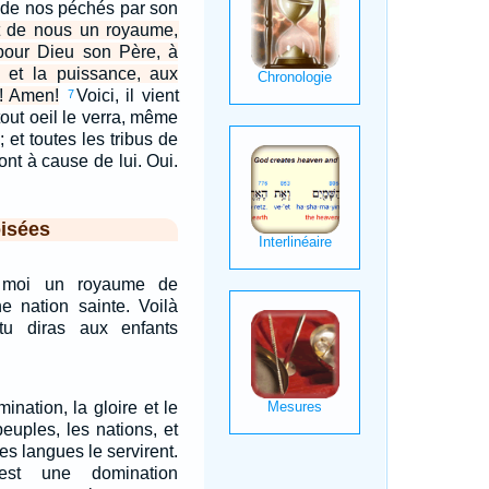
s de nos péchés par son
it de nous un royaume,
 pour Dieu son Père, à
re et la puissance, aux
s! Amen!
Voici, il vient
7
tout oeil le verra, même
; et toutes les tribus de
ont à cause de lui. Oui.
isées
 moi un royaume de
ne nation sainte. Voilà
tu diras aux enfants
ination, la gloire et le
peuples, les nations, et
s langues le servirent.
est une domination