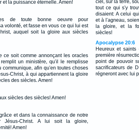
ciel, sur la terre, so
 et la puissance éternelle. Amen!
tout ce qui s'y tro
disaient: A celui qu
les de toute bonne oeuvre pour
et à l'agneau, soien
 volonté, et fasse en vous ce qui lui est
la gloire, et la 
rist, auquel soit la gloire aux siècles
siècles!
Apocalypse 20:6
Heureux et saints 
première résurrecti
ue ce soit comme annonçant les oracles
point de pouvoir s
remplit un ministère, qu'il le remplisse
sacrificateurs de D
eu communique, afin qu'en toutes choses
régneront avec lui 
ésus-Christ, à qui appartiennent la gloire
ècles des siècles. Amen!
 aux siècles des siècles! Amen!
 grâce et dans la connaissance de notre
Jésus-Christ. A lui soit la gloire,
ernité! Amen!