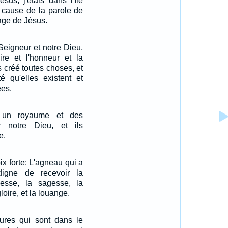
sus, j'étais dans l'île
 cause de la parole de
age de Jésus.
Seigneur et notre Dieu,
ire et l'honneur et la
s créé toutes choses, et
té qu'elles existent et
ées.
x un royaume et des
ur notre Dieu, et ils
e.
oix forte: L'agneau qui a
igne de recevoir la
hesse, la sagesse, la
gloire, et la louange.
tures qui sont dans le