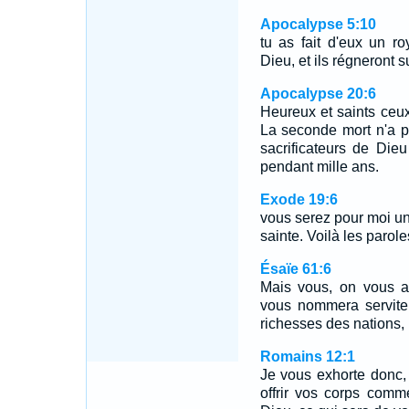
Apocalypse 5:10
tu as fait d'eux un r
Dieu, et ils régneront su
Apocalypse 20:6
Heureux et saints ceux 
La seconde mort n'a po
sacrificateurs de Dieu
pendant mille ans.
Exode 19:6
vous serez pour moi un
sainte. Voilà les parole
Ésaïe 61:6
Mais vous, on vous ap
vous nommera servite
richesses des nations, E
Romains 12:1
Je vous exhorte donc,
offrir vos corps comme