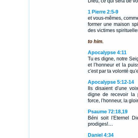
Dieu, ce qui sera de vo
1 Pierre 2:5-9
et vous-mêmes, comme 
former une maison spiri
des victimes spirituell
to him.
Apocalypse 4:11
Tu es digne, notre Seig
et l'honneur et la pui
c'est par ta volonté qu'
Apocalypse 5:12-14
Ils disaient d'une vo
digne de recevoir la 
force, l'honneur, la glo
Psaume 72:18,19
Béni soit l'Eternel Di
prodiges!…
Daniel 4:34