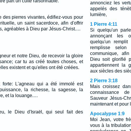
tre part un culte raisonnable.
annonciez les vert
appelés des ténè
lumière,
des pierres vivantes, édifiez-vous pour
tuelle, un saint sacerdoce, afin d'offrir
1 Pierre 4:11
es, agréables à Dieu par Jésus-Christ.…
Si quelqu'un parl
annonçant les o
quelqu'un remplit 
remplisse selon
communique, afin
neur et notre Dieu, de recevoir la gloire
Dieu soit glorifié 
ssance; car tu as créé toutes choses, et
appartiennent la g
elles existent et qu'elles ont été créées.
aux siècles des siè
2 Pierre 3:18
ix forte: L'agneau qui a été immolé est
Mais croissez dan
puissance, la richesse, la sagesse, la
connaissance de
ire, et la louange.…
Sauveur Jésus-Chris
maintenant et pour l
eu, le Dieu d'Israël, qui seul fait des
Apocalypse 1:9
Moi Jean, votre frè
vous à la tribulati