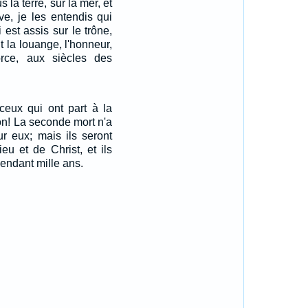
us la terre, sur la mer, et
uve, je les entendis qui
i est assis sur le trône,
t la louange, l'honneur,
force, aux siècles des
ceux qui ont part à la
on! La seconde mort n'a
ur eux; mais ils seront
ieu et de Christ, et ils
pendant mille ans.