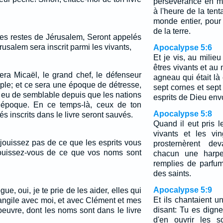
persévérance en mo
à l'heure de la tent
monde entier, pour
de la terre.
 les restes de Jérusalem, Seront appelés
usalem sera inscrit parmi les vivants,
Apocalypse 5:6
Et je vis, au milie
êtres vivants et au 
era Micaël, le grand chef, le défenseur
agneau qui était là
ple; et ce sera une époque de détresse,
sept cornes et sept
int eu de semblable depuis que les nations
esprits de Dieu envo
e époque. En ce temps-là, ceux de ton
Apocalypse 5:8
és inscrits dans le livre seront sauvés.
Quand il eut pris le
vivants et les vin
jouissez pas de ce que les esprits vous
prosternèrent dev
jouissez-vous de ce que vos noms sont
chacun une harpe
remplies de parfum
des saints.
Apocalypse 5:9
ègue, oui, je te prie de les aider, elles qui
Et ils chantaient 
angile avec moi, et avec Clément et mes
disant: Tu es digne
euvre, dont les noms sont dans le livre
d'en ouvrir les s