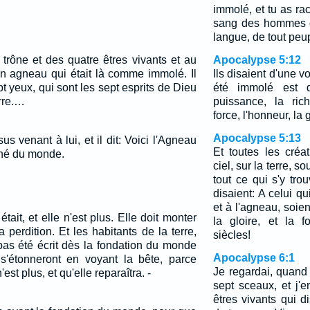
immolé, et tu as ra
sang des hommes de
langue, de tout peup
 trône et des quatre êtres vivants et au
Apocalypse 5:12
 un agneau qui était là comme immolé. Il
Ils disaient d'une v
pt yeux, qui sont les sept esprits de Dieu
été immolé est d
rre.…
puissance, la ric
force, l'honneur, la 
Apocalypse 5:13
us venant à lui, et il dit: Voici l'Agneau
Et toutes les créa
ché du monde.
ciel, sur la terre, so
tout ce qui s'y tro
disaient: A celui qu
et à l'agneau, soien
tait, et elle n'est plus. Elle doit monter
la gloire, et la 
a perdition. Et les habitants de la terre,
siècles!
pas été écrit dès la fondation du monde
Apocalypse 6:1
 s'étonneront en voyant la bête, parce
Je regardai, quand
n'est plus, et qu'elle reparaîtra. -
sept sceaux, et j'e
êtres vivants qui 