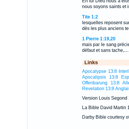
En lui Dieu nous a élu
nous soyons saints et i
Tite 1:2
lesquelles reposent sur
dès les plus anciens te
1 Pierre 1:19,20
mais par le sang préc
défaut et sans tache,…
Links
Apocalypse 13:8 Interl
Apocalipsis 13:8 Esp
Offenbarung 13:8 Al
Revelation 13:8 Anglai
Version Louis Segond
La Bible David Martin 
Darby Bible courtesy o