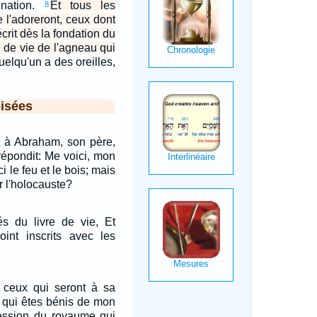
 nation.
Et tous les
8
e l'adoreront, ceux dont
crit dès la fondation du
 de vie de l'agneau qui
uelqu'un a des oreilles,
isées
nt à Abraham, son père,
 répondit: Me voici, mon
ici le feu et le bois; mais
r l'holocauste?
cés du livre de vie, Et
oint inscrits avec les
à ceux qui seront à sa
s qui êtes bénis de mon
ession du royaume qui