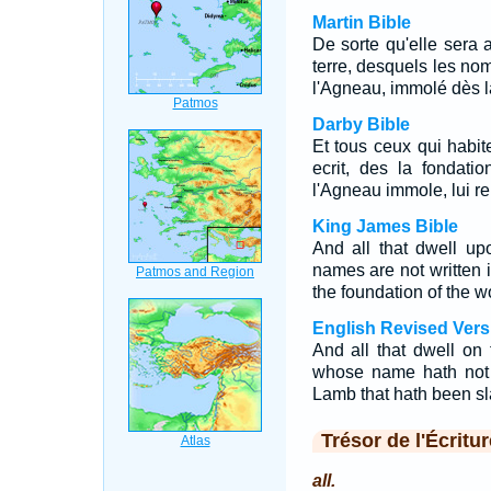
Martin Bible
De sorte qu'elle sera 
terre, desquels les nom
l'Agneau, immolé dès l
Darby Bible
Et tous ceux qui habite
ecrit, des la fondat
l'Agneau immole, lui 
King James Bible
And all that dwell up
names are not written i
the foundation of the w
English Revised Vers
And all that dwell on
whose name hath not b
Lamb that hath been sla
Trésor de l'Écritur
all.