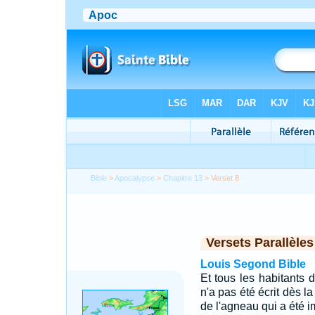
Bible
>
Apocalypse
>
Chapitre 13
> Verset 8
Versets Parallèles
Louis Segond Bible
Et tous les habitants d
n'a pas été écrit dès l
de l'agneau qui a été 