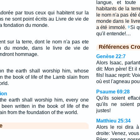
langue, et toute
habitants de la terr
adorée par tous ceux qui habitent sur la
le nom n'a pas été é
s ne sont point écrits au Livre de vie de
monde dans le livre
a fondation du monde.
a été immolé.
Si q
9
qu'il entende!…
nt sur la terre, dont le nom n'a pas ete
Références Cro
ion du monde, dans le livre de vie de
rendront hommage.
Genèse 22:7
Alors Isaac, parla
dit: Mon père! Et il
on the earth shall worship him, whose
fils! Isaac reprit: Vo
n the book of life of the Lamb slain from
où est l'agneau pou
orld.
Psaume 69:28
ion
Qu'ils soient effa
 the earth shall worship him, every one
qu'ils ne soient p
een written in the book of life of the
justes!
in from the foundation of the world.
Matthieu 25:34
e
Alors le roi dira 
droite: Venez, vou
Père; prenez poss