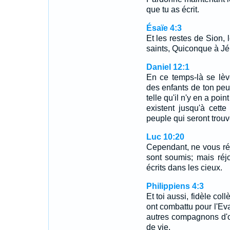
que tu as écrit.
Ésaïe 4:3
Et les restes de Sion,
saints, Quiconque à Jér
Daniel 12:1
En ce temps-là se lèv
des enfants de ton peu
telle qu'il n'y en a po
existent jusqu'à cett
peuple qui seront trouv
Luc 10:20
Cependant, ne vous ré
sont soumis; mais ré
écrits dans les cieux.
Philippiens 4:3
Et toi aussi, fidèle coll
ont combattu pour l'Ev
autres compagnons d'o
de vie.