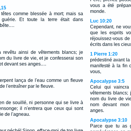
vous a été prépar
,15
monde.
s têtes comme blessée à mort; mais sa
 guérie. Et toute la terre était dans
Luc 10:20
a bête.…
Cependant, ne vou
que les esprits v
réjouissez-vous d
écrits dans les cieu
a revêtu ainsi de vêtements blancs; je
1 Pierre 1:20
om du livre de vie, et je confesserai son
prédestiné avant la
et devant ses anges.…
manifesté à la fin
vous,
serpent lança de l'eau comme un fleuve
Apocalypse 3:5
de l'entraîner par le fleuve.
Celui qui vaincra
vêtements blancs; j
nom du livre de vie
ien de souillé, ni personne qui se livre à
nom devant mon 
ensonge; il n'entrera que ceux qui sont
anges.
vie de l'agneau.
Apocalypse 3:10
Parce que tu as g
ur péché! Sinon, efface-moi de ton livre