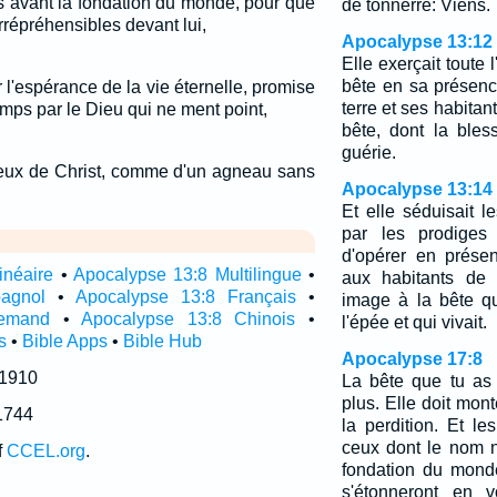
s avant la fondation du monde, pour que
de tonnerre: Viens.
rrépréhensibles devant lui,
Apocalypse 13:12
Elle exerçait toute 
bête en sa présence
 l'espérance de la vie éternelle, promise
terre et ses habitan
mps par le Dieu qui ne ment point,
bête, dont la bles
guérie.
ieux de Christ, comme d'un agneau sans
Apocalypse 13:14
Et elle séduisait l
par les prodiges 
d'opérer en prése
inéaire
•
Apocalypse 13:8 Multilingue
•
aux habitants de 
agnol
•
Apocalypse 13:8 Français
•
image à la bête qu
lemand
•
Apocalypse 13:8 Chinois
•
l'épée et qui vivait.
s
•
Bible Apps
•
Bible Hub
Apocalypse 17:8
 1910
La bête que tu as v
plus. Elle doit mont
1744
la perdition. Et le
ceux dont le nom n
f
CCEL.org
.
fondation du monde
s'étonneront en v