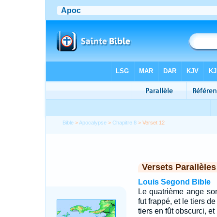
Bible
>
Apocalypse
>
Chapitre 8
> Verset 12
Versets Parallèles
Louis Segond Bible
Le quatrième ange sonn
fut frappé, et le tiers de
tiers en fût obscurci, et