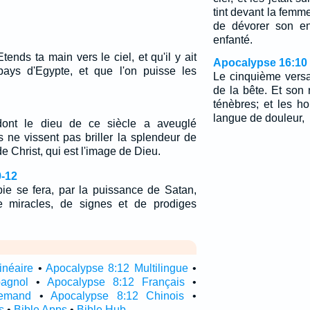
tint devant la femme 
de dévorer son enf
enfanté.
tends ta main vers le ciel, et qu'il y ait
Apocalypse 16:10
pays d'Egypte, et que l'on puisse les
Le cinquième versa
de la bête. Et son
ténèbres; et les 
langue de douleur,
dont le dieu de ce siècle a aveuglé
ils ne vissent pas briller la splendeur de
de Christ, qui est l'image de Dieu.
9-12
pie se fera, par la puissance de Satan,
e miracles, de signes et de prodiges
inéaire
•
Apocalypse 8:12 Multilingue
•
agnol
•
Apocalypse 8:12 Français
•
lemand
•
Apocalypse 8:12 Chinois
•
s
•
Bible Apps
•
Bible Hub