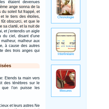
les étaient devenues
ième ange sonna de la
s du soleil fut frappé, et
 et le tiers des étoiles,
 fût obscurci, et que le
e sa clarté, et la nuit de
i, et j'entendis un aigle
u du ciel, disant d'une
r, malheur, malheur aux
rre, à cause des autres
te des trois anges qui
isées
se: Etends ta main vers
 ait des ténèbres sur le
 que l'on puisse les
cieux et leurs astres Ne