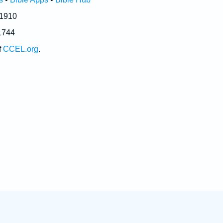
 1910
1744
f
CCEL.org
.