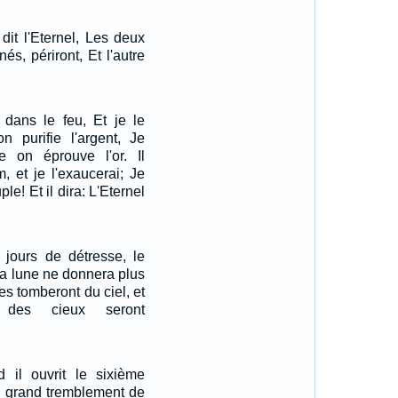
dit l'Eternel, Les deux
nés, périront, Et l'autre
s dans le feu, Et je le
n purifie l'argent, Je
e on éprouve l'or. Il
 et je l'exaucerai; Je
le! Et il dira: L'Eternel
 jours de détresse, le
 la lune ne donnera plus
les tomberont du ciel, et
 des cieux seront
d il ouvrit le sixième
un grand tremblement de