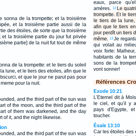
eaux, parce qu'el
amères.
Le quatr
12
trompette. Et le tier
 sonna de la trompette; et la troisième
le tiers de la lune,
appée, et la troisième partie aussi de la
afin que le tiers en
rtie des étoiles, de sorte que la troisième
jour perdît un tiers d
 et la troisième partie du jour fut privée
même.
Je regarda
13
oisième partie] de la nuit fut tout de même
qui volait au milie
voix forte: Malheu
habitants de la te
sons de la trompet
nna de la trompette: et le tiers du soleil
vont sonner!
 la lune, et le tiers des etoiles, afin que le
obscurci, et que le jour ne parut pas pour
Références Cro
e meme pour la nuit.
Exode 10:21
L'Eternel dit à Moï
unded, and the third part of the sun was
le ciel, et qu'il y
art of the moon, and the third part of the
pays d'Egypte, et
 part of them was darkened, and the day
toucher.
t of it, and the night likewise.
Ésaïe 13:10
ion
Car les étoiles des 
unded, and the third part of the sun was