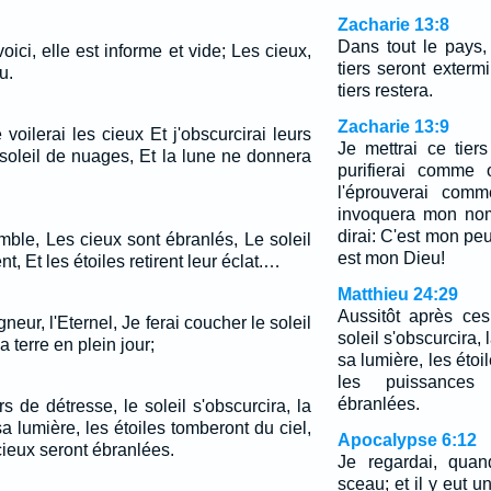
Zacharie 13:8
Dans tout le pays, 
voici, elle est informe et vide; Les cieux,
tiers seront extermi
u.
tiers restera.
Zacharie 13:9
 voilerai les cieux Et j'obscurcirai leurs
Je mettrai ce tier
e soleil de nuages, Et la lune ne donnera
purifierai comme o
l'éprouverai comm
invoquera mon nom,
dirai: C'est mon peup
mble, Les cieux sont ébranlés, Le soleil
est mon Dieu!
nt, Et les étoiles retirent leur éclat.…
Matthieu 24:29
Aussitôt après ces
gneur, l'Eternel, Je ferai coucher le soleil
soleil s'obscurcira,
la terre en plein jour;
sa lumière, les étoi
les puissances
ébranlées.
s de détresse, le soleil s'obscurcira, la
 lumière, les étoiles tomberont du ciel,
Apocalypse 6:12
cieux seront ébranlées.
Je regardai, quan
sceau; et il y eut 