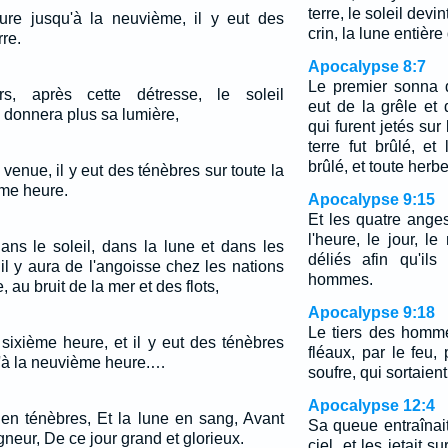
terre, le soleil dev
ure jusqu'à la neuvième, il y eut des
crin, la lune entiè
rre.
Apocalypse 8:7
Le premier sonna d
, après cette détresse, le soleil
eut de la grêle et
e donnera plus sa lumière,
qui furent jetés sur l
terre fut brûlé, et
brûlé, et toute herbe
venue, il y eut des ténèbres sur toute la
ème heure.
Apocalypse 9:15
Et les quatre anges
l'heure, le jour, le
ans le soleil, dans la lune et dans les
déliés afin qu'ils
, il y aura de l'angoisse chez les nations
hommes.
, au bruit de la mer et des flots,
Apocalypse 9:18
Le tiers des homme
a sixième heure, et il y eut des ténèbres
fléaux, par le feu,
qu'à la neuvième heure.…
soufre, qui sortaien
Apocalypse 12:4
 en ténèbres, Et la lune en sang, Avant
Sa queue entraînait
gneur, De ce jour grand et glorieux.
ciel, et les jetait s