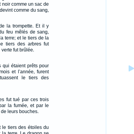
int noir comme un sac de
re devint comme du sang,
e la trompette. Et il y
 du feu mêlés de sang,
a terre; et le tiers de la
 le tiers des arbres fut
 verte fut brûlée.
 qui étaient prêts pour
 mois et l'année, furent
 tuassent le tiers des
s fut tué par ces trois
 par la fumée, et par le
t de leurs bouches.
 le tiers des étoiles du
ur la terre. Le dragon se