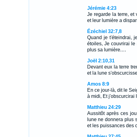
Jérémie 4:23
Je regarde la terre, et 
et leur lumière a dispar
Ézéchiel 32:7,8
Quand je t'éteindrai, je
étoiles, Je couvrirai l
plus sa lumière.…
Joël 2:10,31
Devant eux la terre tre
et la lune s'obscurcisse
Amos 8:9
En ce jour-là, dit le Sei
à midi, Et j'obscurcirai 
Matthieu 24:29
Aussitôt après ces jour
lune ne donnera plus sa
et les puissances des 
Matthieu 27:45