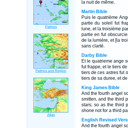
la nuit de même.
Martin Bible
Puis le quatrième Ange
partie du soleil fut fr
lune, et la troisième pa
partie en fut obscurcie;
de la lumière, et [la tr
sans clarté.
Darby Bible
Et le quatrieme ange so
fut frappe, et le tiers de
tiers de ces astres fut 
tiers de sa duree, et d
King James Bible
And the fourth angel so
smitten, and the third p
stars; so as the third
shone not for a third par
English Revised Vers
And the fourth angel so