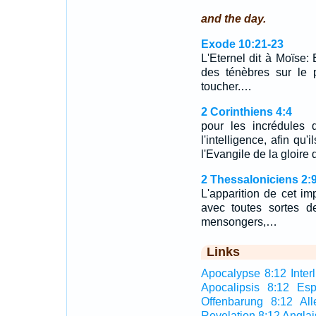
and the day.
Exode 10:21-23
L'Eternel dit à Moïse: E
des ténèbres sur le 
toucher.…
2 Corinthiens 4:4
pour les incrédules 
l'intelligence, afin qu'
l'Evangile de la gloire 
2 Thessaloniciens 2:
L'apparition de cet im
avec toutes sortes d
mensongers,…
Links
Apocalypse 8:12 Interl
Apocalipsis 8:12 Esp
Offenbarung 8:12 Al
Revelation 8:12 Anglai