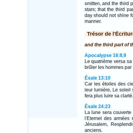
smitten, and the third p
stars; that the third 
day should not shine for
manner.
Trésor de l'Écritur
and the third part of 
Apocalypse 16:8,9
Le quatrième versa sa c
brûler les hommes par 
Ésaïe 13:10
Car les étoiles des cie
leur lumière, Le soleil
fera plus luire sa clarté
Ésaïe 24:23
La lune sera couverte 
l'Eternel des armées
Jérusalem, Resplend
anciens.