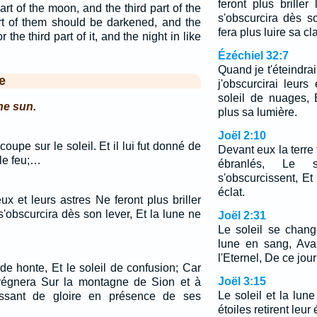
feront plus briller
art of the moon, and the third part of the
s'obscurcira dès s
part of them should be darkened, and the
fera plus luire sa cla
 the third part of it, and the night in like
Ézéchiel 32:7
Quand je t'éteindrai,
e
j'obscurcirai leurs 
soleil de nuages,
the sun.
plus sa lumière.
Joël 2:10
oupe sur le soleil. Et il lui fut donné de
Devant eux la terre
le feu;…
ébranlés, Le 
s'obscurcissent, Et 
éclat.
ux et leurs astres Ne feront plus briller
 s'obscurcira dès son lever, Et la lune ne
Joël 2:31
.
Le soleil se chang
lune en sang, Avan
l'Eternel, De ce jour
de honte, Et le soleil de confusion; Car
Joël 3:15
 régnera Sur la montagne de Sion et à
Le soleil et la lune
issant de gloire en présence de ses
étoiles retirent leur 