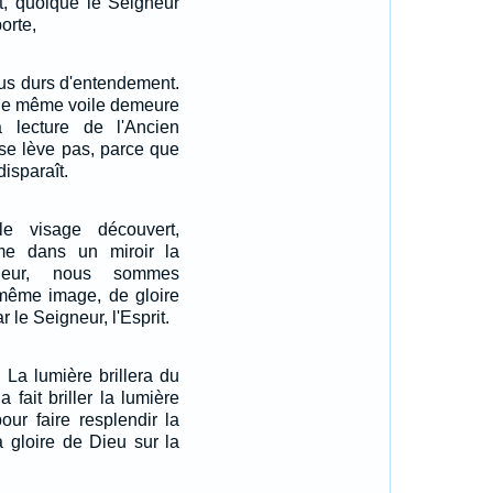
st, quoique le Seigneur
orte,
nus durs d'entendement.
r le même voile demeure
a lecture de l'Ancien
 se lève pas, parce que
disparaît.
e visage découvert,
e dans un miroir la
neur, nous sommes
 même image, de gloire
 le Seigneur, l'Esprit.
: La lumière brillera du
 fait briller la lumière
ur faire resplendir la
 gloire de Dieu sur la