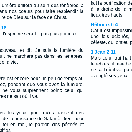
fait la purification 
 lumière brillera du sein des ténèbres! a
à la droite de la 
 dans nos coeurs pour faire resplendir la
lieux très hauts,
re de Dieu sur la face de Christ.
Hébreux 6:4
,18
Car il est impossib
 l'esprit ne sera-t-il pas plus glorieux!…
une fois éclairés
céleste, qui ont eu p
ouveau, et dit: Je suis la lumière du
1 Jean 2:11
uit ne marchera pas dans les ténèbres,
Mais celui qui hait
de la vie.
ténèbres, il marche 
ne sait où il va, pa
aveuglé ses yeux.
ière est encore pour un peu de temps au
ez, pendant que vous avez la lumière,
 ne vous surprennent point: celui qui
s ne sait où il va.
res les yeux, pour qu'ils passent des
et de la puissance de Satan à Dieu, pour
 la foi en moi, le pardon des péchés et
tifiés.