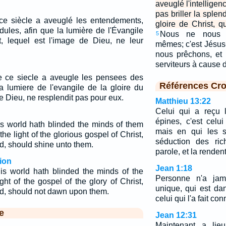
aveuglé l'intelligenc
pas briller la splen
ce siècle a aveuglé les entendements,
gloire de Christ, q
rédules, afin que la lumière de l'Évangile
Nous ne nous 
5
t, lequel est l'image de Dieu, ne leur
mêmes; c'est Jésus
nous prêchons, et
serviteurs à cause
e ce siecle a aveugle les pensees des
Références Cro
a lumiere de l'evangile de la gloire du
de Dieu, ne resplendit pas pour eux.
Matthieu 13:22
Celui qui a reçu 
épines, c'est celu
is world hath blinded the minds of them
mais en qui les s
the light of the glorious gospel of Christ,
séduction des ric
d, should shine unto them.
parole, et la renden
ion
Jean 1:18
is world hath blinded the minds of the
Personne n'a jam
ight of the gospel of the glory of Christ,
unique, qui est da
d, should not dawn upon them.
celui qui l'a fait con
e
Jean 12:31
Maintenant a lie