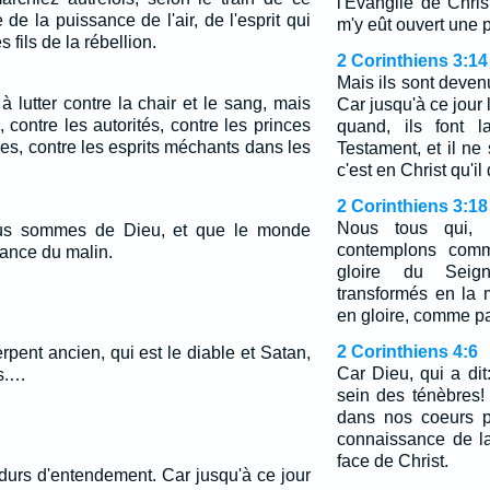
l'Evangile de Chri
de la puissance de l'air, de l'esprit qui
m'y eût ouvert une p
 fils de la rébellion.
2 Corinthiens 3:14
Mais ils sont deve
 lutter contre la chair et le sang, mais
Car jusqu'à ce jou
 contre les autorités, contre les princes
quand, ils font l
s, contre les esprits méchants dans les
Testament, et il ne
c'est en Christ qu'il 
2 Corinthiens 3:18
Nous tous qui, l
s sommes de Dieu, et que le monde
contemplons comm
sance du malin.
gloire du Seig
transformés en la
en gloire, comme par
2 Corinthiens 4:6
serpent ancien, qui est le diable et Satan,
Car Dieu, qui a dit
ns.…
sein des ténèbres! a
dans nos coeurs po
connaissance de la
face de Christ.
durs d'entendement. Car jusqu'à ce jour