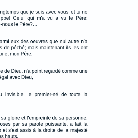
 longtemps que je suis avec vous, et tu ne
ippe! Celui qui m'a vu a vu le Père;
e-nous le Père?…
 parmi eux des oeuvres que nul autre n'a
pas de péché; mais maintenant ils les ont
moi et mon Père.
rme de Dieu, n'a point regardé comme une
 égal avec Dieu,
u invisible, le premier-né de toute la
de sa gloire et l'empreinte de sa personne,
oses par sa parole puissante, a fait la
 et s'est assis à la droite de la majesté
ès hauts,