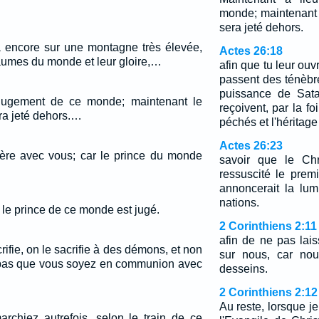
monde; maintenant
sera jeté dehors.
ta encore sur une montagne très élevée,
Actes 26:18
yaumes du monde et leur gloire,…
afin que tu leur ouv
passent des ténèbre
puissance de Sata
 jugement de ce monde; maintenant le
reçoivent, par la f
ra jeté dehors.…
péchés et l'héritage
Actes 26:23
uère avec vous; car le prince du monde
savoir que le Chri
ressuscité le premi
annoncerait la lu
nations.
 le prince de ce monde est jugé.
2 Corinthiens 2:11
afin de ne pas lai
rifie, on le sacrifie à des démons, et non
sur nous, car nou
x pas que vous soyez en communion avec
desseins.
2 Corinthiens 2:12
Au reste, lorsque je
rchiez autrefois, selon le train de ce