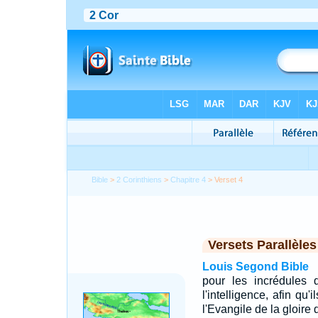
Bible
>
2 Corinthiens
>
Chapitre 4
> Verset 4
Versets Parallèles
Louis Segond Bible
pour les incrédules 
l'intelligence, afin qu'
l'Evangile de la gloire 