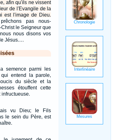
e, afin qu'ils ne vissent
deur de l'Evangile de la
ui est l'image de Dieu.
prêchons pas nous-
-Christ le Seigneur que
 nous nous disons vos
 de Jésus.…
isées
la semence parmi les
i qui entend la parole,
oucis du siècle et la
hesses étouffent cette
t infructueuse.
ais vu Dieu; le Fils
ns le sein du Père, est
naître.
u le jugement de ce