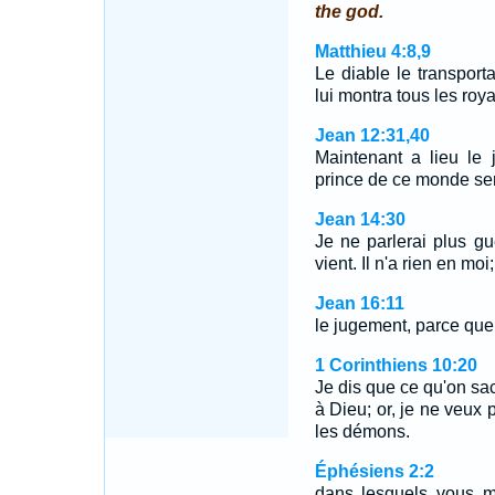
the god.
Matthieu 4:8,9
Le diable le transpor
lui montra tous les ro
Jean 12:31,40
Maintenant a lieu le
prince de ce monde se
Jean 14:30
Je ne parlerai plus g
vient. Il n'a rien en moi;
Jean 16:11
le jugement, parce que
1 Corinthiens 10:20
Je dis que ce qu'on sac
à Dieu; or, je ne veu
les démons.
Éphésiens 2:2
dans lesquels vous ma