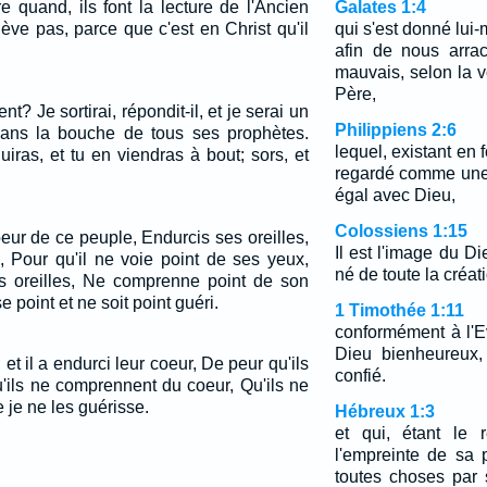
 quand, ils font la lecture de l'Ancien
Galates 1:4
lève pas, parce que c'est en Christ qu'il
qui s'est donné lu
afin de nous arra
mauvais, selon la v
Père,
nt? Je sortirai, répondit-il, et je serai un
Philippiens 2:6
ans la bouche de tous ses prophètes.
lequel, existant en 
duiras, et tu en viendras à bout; sors, et
regardé comme une 
égal avec Dieu,
Colossiens 1:15
eur de ce peuple, Endurcis ses oreilles,
Il est l'image du Di
, Pour qu'il ne voie point de ses yeux,
né de toute la créat
s oreilles, Ne comprenne point de son
 point et ne soit point guéri.
1 Timothée 1:11
conformément à l'E
Dieu bienheureux,
 et il a endurci leur coeur, De peur qu'ils
confié.
'ils ne comprennent du coeur, Qu'ils ne
e je ne les guérisse.
Hébreux 1:3
et qui, étant le 
l'empreinte de sa 
toutes choses par 