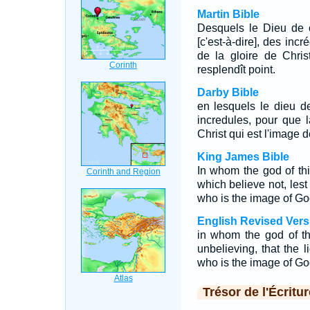
Martin Bible
Desquels le Dieu de 
[c'est-à-dire], des inc
de la gloire de Chris
resplendît point.
Darby Bible
en lesquels le dieu d
incredules, pour que l
Christ qui est l'image 
King James Bible
In whom the god of th
which believe not, lest 
who is the image of Go
English Revised Vers
in whom the god of th
unbelieving, that the l
who is the image of Go
Trésor de l'Écritur