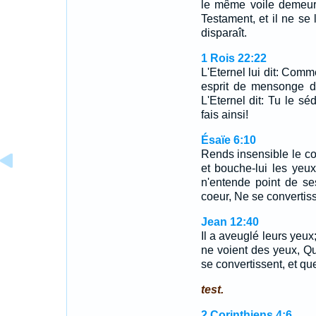
le même voile demeure
Testament, et il ne se 
disparaît.
1 Rois 22:22
L'Eternel lui dit: Comme
esprit de mensonge d
L'Eternel dit: Tu le sé
fais ainsi!
Ésaïe 6:10
Rends insensible le co
et bouche-lui les yeux
n'entende point de se
coeur, Ne se convertisse
Jean 12:40
Il a aveuglé leurs yeux;
ne voient des yeux, Qu
se convertissent, et qu
test.
2 Corinthiens 4:6