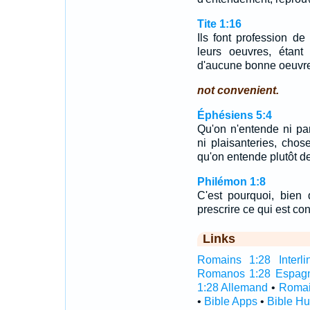
Tite 1:16
Ils font profession de
leurs oeuvres, étant
d'aucune bonne oeuvre
not convenient.
Éphésiens 5:4
Qu'on n'entende ni pa
ni plaisanteries, chos
qu'on entende plutôt d
Philémon 1:8
C'est pourquoi, bien 
prescrire ce qui est co
Links
Romains 1:28 Interli
Romanos 1:28 Espag
1:28 Allemand
•
Romai
•
Bible Apps
•
Bible H