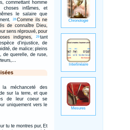
es, commettant homme
choses infâmes, et
mêmes le salaire que
ement.
Comme ils ne
28
és de connaître Dieu,
leur sens réprouvé, pour
oses indignes,
tant
29
espèce d'injustice, de
dité, de malice; pleins
, de querelle, de ruse,
rteurs,…
isées
e la méchanceté des
e sur la terre, et que
es de leur coeur se
our uniquement vers le
ur tu te montres pur, Et