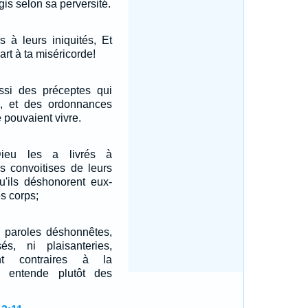
gis selon sa perversité.
s à leurs iniquités, Et
part à ta miséricorde!
ssi des préceptes qui
s, et des ordonnances
e pouvaient vivre.
Dieu les a livrés à
es convoitises de leurs
u'ils déshonorent eux-
s corps;
i paroles déshonnêtes,
s, ni plaisanteries,
t contraires à la
n entende plutôt des