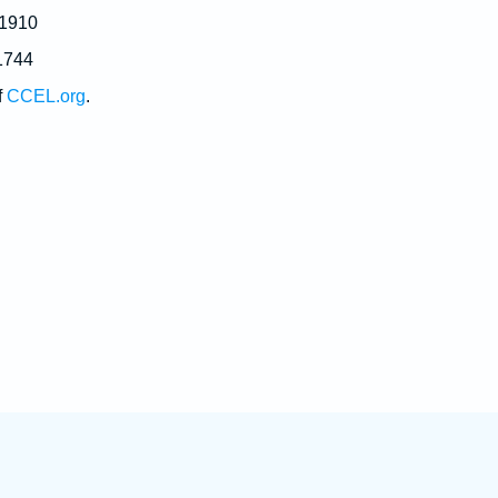
 1910
1744
f
CCEL.org
.