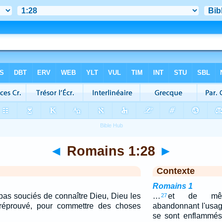
◄
Romains 1:28
►
Contexte
Romains 1
pas souciés de connaître Dieu, Dieu les
…
et de mê
27
 réprouvé, pour commettre des choses
abandonnant l'usag
se sont enflammés