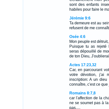
sont des enfants insen
habiles pour faire le ma
Jérémie 9:6
Ta demeure est au sein 
refusent de me connaître
Osée 4:6
Mon peuple est détruit,
Puisque tu as rejeté l
seras dépouillé de mon
de ton Dieu, J'oublierai
Actes 17:23,32
Car, en parcourant vot
votre dévotion, j'ai
inscription: A un die
connaître, c'est ce qu
Romains 8:7,8
car l'affection de la ch
ne se soumet pas à la 
pas.…