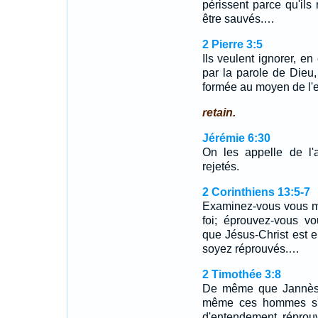
périssent parce qu'ils 
être sauvés.…
2 Pierre 3:5
Ils veulent ignorer, en
par la parole de Dieu,
formée au moyen de l'
retain.
Jérémie 6:30
On les appelle de l'a
rejetés.
2 Corinthiens 13:5-7
Examinez-vous vous mê
foi; éprouvez-vous v
que Jésus-Christ est 
soyez réprouvés.…
2 Timothée 3:8
De même que Jannès 
même ces hommes s'op
d'entendement, réprouv