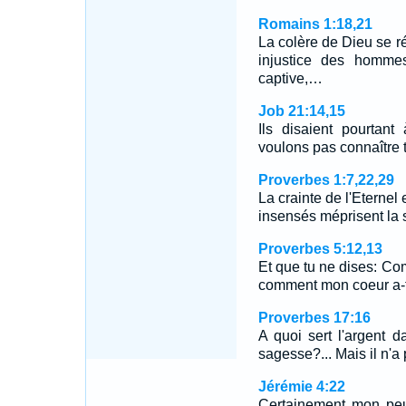
Romains 1:18,21
La colère de Dieu se ré
injustice des hommes
captive,…
Job 21:14,15
Ils disaient pourtan
voulons pas connaître 
Proverbes 1:7,22,29
La crainte de l'Eterne
insensés méprisent la s
Proverbes 5:12,13
Et que tu ne dises: Com
comment mon coeur a-t
Proverbes 17:16
A quoi sert l'argent 
sagesse?... Mais il n'a
Jérémie 4:22
Certainement mon peu