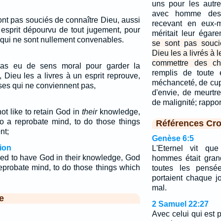
uns pour les autr
avec homme des 
nt pas souciés de connaître Dieu, aussi
recevant en eux-
 esprit dépourvu de tout jugement, pour
méritait leur égar
qui ne sont nullement convenables.
se sont pas souci
Dieu les a livrés à 
commettre des ch
pas eu de sens moral pour garder la
remplis de toute 
Dieu les a livres à un esprit reprouve,
méchanceté, de cupi
ses qui ne conviennent pas,
d'envie, de meurtre
de malignité; rappo
ot like to retain God in
their
knowledge,
 a reprobate mind, to do those things
Références Cro
nt;
Genèse 6:5
ion
L'Eternel vit qu
sed to have God in their knowledge, God
hommes était grand
eprobate mind, to do those things which
toutes les pensé
portaient chaque j
mal.
e
2 Samuel 22:27
Avec celui qui est p