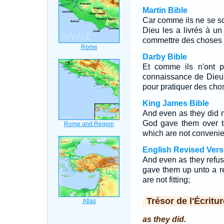
Martin Bible
Car comme ils ne se so
Dieu les a livrés à un
commettre des choses 
Darby Bible
Et comme ils n'ont 
connaissance de Dieu, 
pour pratiquer des cho
King James Bible
And even as they did n
God gave them over to
which are not convenie
English Revised Vers
And even as they refu
gave them up unto a r
are not fitting;
Trésor de l'Écritur
as they did.