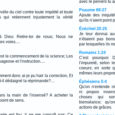
avec le pervers tu a
Psaume 69:27
vèle du ciel contre toute impiété et toute
Ajoute des iniquité
 qui retiennent injustement la vérité
qu'ils n'aient point 
Ézéchiel 20:25
Je leur donnai au
t à Dieu: Retire-toi de nous; Nous ne
n'étaient pas bon
tes voies.…
par lesquelles ils n
Romains 1:24
l est le commencement de la science; Les
C'est pourquoi 
agesse et l'instruction.…
l'impureté, selon l
coeurs; en sorte q
mêmes leurs propre
ment donc ai-je pu haïr la correction, Et
-il dédaigné la réprimande?…
Éphésiens 5:4
Qu'on n'entende n
ni propos insensé
dans la main de l'insensé? A acheter la
choses qui son
 point de sens.
bienséance; qu'o
actions de grâces.
ple est fou, il ne me connaît pas; Ce