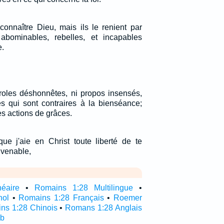
 connaître Dieu, mais ils le renient par
 abominables, rebelles, et incapables
.
roles déshonnêtes, ni propos insensés,
es qui sont contraires à la bienséance;
es actions de grâces.
que j'aie en Christ toute liberté de te
nvenable,
néaire
•
Romains 1:28 Multilingue
•
nol
•
Romains 1:28 Français
•
Roemer
ns 1:28 Chinois
•
Romans 1:28 Anglais
ub