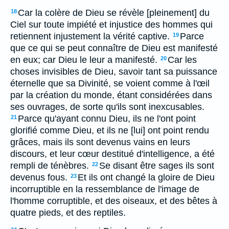
Car la colère de Dieu se révèle [pleinement] du
18
Ciel sur toute impiété et injustice des hommes qui
retiennent injustement la vérité captive.
Parce
19
que ce qui se peut connaître de Dieu est manifesté
en eux; car Dieu le leur a manifesté.
Car les
20
choses invisibles de Dieu, savoir tant sa puissance
éternelle que sa Divinité, se voient comme à l'œil
par la création du monde, étant considérées dans
ses ouvrages, de sorte qu'ils sont inexcusables.
Parce qu'ayant connu Dieu, ils ne l'ont point
21
glorifié comme Dieu, et ils ne [lui] ont point rendu
grâces, mais ils sont devenus vains en leurs
discours, et leur cœur destitué d'intelligence, a été
rempli de ténèbres.
Se disant être sages ils sont
22
devenus fous.
Et ils ont changé la gloire de Dieu
23
incorruptible en la ressemblance de l'image de
l'homme corruptible, et des oiseaux, et des bêtes à
quatre pieds, et des reptiles.