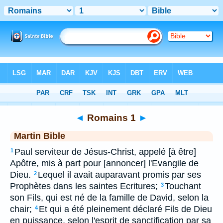
Bible
>
MAR
> Romains 1
◄
Romains 1
►
Martin Bible
Paul serviteur de Jésus-Christ, appelé [à être]
1
Apôtre, mis à part pour [annoncer] l'Evangile de
Dieu.
Lequel il avait auparavant promis par ses
2
Prophètes dans les saintes Ecritures;
Touchant
3
son Fils, qui est né de la famille de David, selon la
chair;
Et qui a été pleinement déclaré Fils de Dieu
4
en puissance, selon l'esprit de sanctification par sa