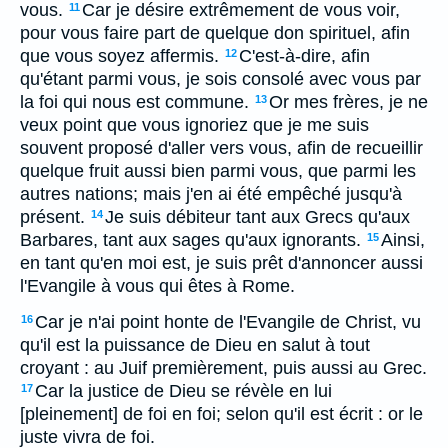
vous.
Car je désire extrêmement de vous voir,
11
pour vous faire part de quelque don spirituel, afin
que vous soyez affermis.
C'est-à-dire, afin
12
qu'étant parmi vous, je sois consolé avec vous par
la foi qui nous est commune.
Or mes frères, je ne
13
veux point que vous ignoriez que je me suis
souvent proposé d'aller vers vous, afin de recueillir
quelque fruit aussi bien parmi vous, que parmi les
autres nations; mais j'en ai été empêché jusqu'à
présent.
Je suis débiteur tant aux Grecs qu'aux
14
Barbares, tant aux sages qu'aux ignorants.
Ainsi,
15
en tant qu'en moi est, je suis prêt d'annoncer aussi
l'Evangile à vous qui êtes à Rome.
Car je n'ai point honte de l'Evangile de Christ, vu
16
qu'il est la puissance de Dieu en salut à tout
croyant : au Juif premièrement, puis aussi au Grec.
Car la justice de Dieu se révèle en lui
17
[pleinement] de foi en foi; selon qu'il est écrit : or le
juste vivra de foi.