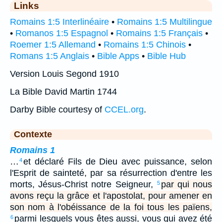
Links
Romains 1:5 Interlinéaire
•
Romains 1:5 Multilingue
•
Romanos 1:5 Espagnol
•
Romains 1:5 Français
•
Roemer 1:5 Allemand
•
Romains 1:5 Chinois
•
Romans 1:5 Anglais
•
Bible Apps
•
Bible Hub
Version Louis Segond 1910
La Bible David Martin 1744
Darby Bible courtesy of
CCEL.org
.
Contexte
Romains 1
…
et déclaré Fils de Dieu avec puissance, selon
4
l'Esprit de sainteté, par sa résurrection d'entre les
morts, Jésus-Christ notre Seigneur,
par qui nous
5
avons reçu la grâce et l'apostolat, pour amener en
son nom à l'obéissance de la foi tous les païens,
parmi lesquels vous êtes aussi, vous qui avez été
6