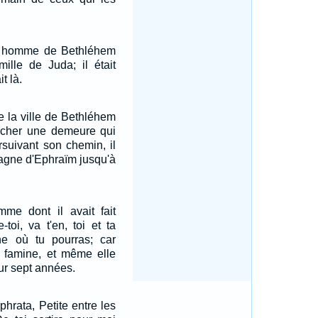
ne homme de Bethléhem
ille de Juda; il était
it là.
e la ville de Bethléhem
rcher une demeure qui
rsuivant son chemin, il
tagne d'Ephraïm jusqu'à
mme dont il avait fait
e-toi, va t'en, toi et ta
ne où tu pourras; car
la famine, et même elle
our sept années.
phrata, Petite entre les