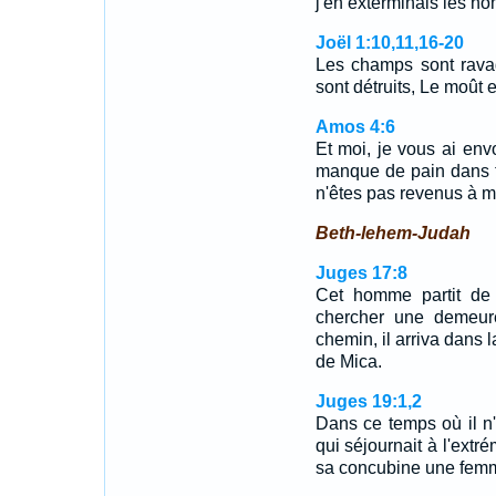
j'en exterminais les h
Joël 1:10,11,16-20
Les champs sont ravagé
sont détruits, Le moût e
Amos 4:6
Et moi, je vous ai env
manque de pain dans t
n'êtes pas revenus à moi
Beth-lehem-Judah
Juges 17:8
Cet homme partit de 
chercher une demeure
chemin, il arriva dans
de Mica.
Juges 19:1,2
Dans ce temps où il n'y
qui séjournait à l'extr
sa concubine une fem