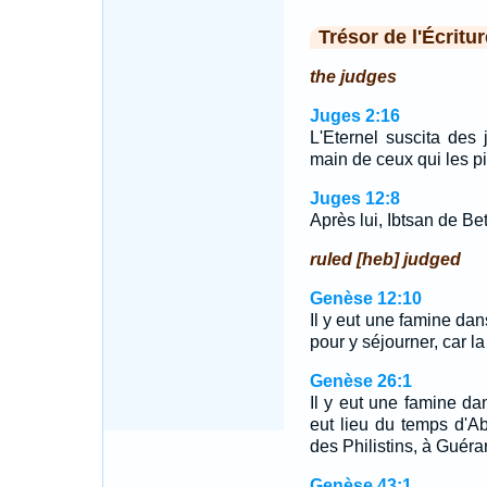
Trésor de l'Écritur
the judges
Juges 2:16
L'Eternel suscita des j
main de ceux qui les pil
Juges 12:8
Après lui, Ibtsan de Be
ruled [heb] judged
Genèse 12:10
Il y eut une famine da
pour y séjourner, car l
Genèse 26:1
Il y eut une famine da
eut lieu du temps d'Ab
des Philistins, à Guérar
Genèse 43:1