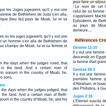
pour faire un séjou
Le nom de cet h
2
que les Juges jugeaient, qu'il y eut une
celui de sa femme 
 homme de Bethléhem de Juda s'en alla,
s'appelaient Machlo
que [lieu du] pays de Moab, lui et sa
Ephratiens, de Bet
.
au pays de Moab,
demeure.…
ours ou les juges jugeaient, qu'il y eut une
Références Cro
et un homme s'en alla de Bethlehem de
aux champs de Moab, lui et sa femme et
Genèse 12:10
Il y eut une famine
descendit en Egypt
la famine était gran
n the days when the judges ruled, that
in the land. And a certain man of
Genèse 26:1
o sojourn in the country of Moab, he,
Il y eut une famine
wo sons.
première famine q
d'Abraham; et Isaac
ion
des Philistins, à Gu
n the days when the judges judged, that
 the land. And a certain man of Beth-
Juges 2:16
ourn in the country of Moab, he, and his
L'Eternel suscita de
délivrassent de l