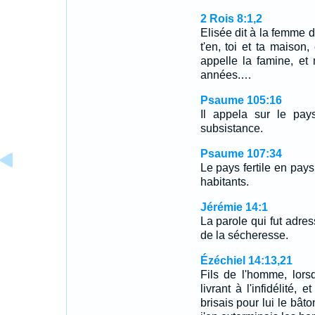
2 Rois 8:1,2
Elisée dit à la femme don
t'en, toi et ta maison,
appelle la famine, et
années.…
Psaume 105:16
Il appela sur le pay
subsistance.
Psaume 107:34
Le pays fertile en pay
habitants.
Jérémie 14:1
La parole qui fut adres
de la sécheresse.
Ézéchiel 14:13,21
Fils de l'homme, lors
livrant à l'infidélité, 
brisais pour lui le bâto