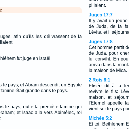
pillaient.
e
Juges 17:7
Il y avait un jeu
de Juda, de la fam
Lévite, et il séjourna
uges, afin qu'ils les délivrassent de la
Juges 17:8
laient.
Cet homme partit d
de Juda, pour che
thléhem fut juge en Israël.
lui convînt. En pou
arriva dans la mon
la maison de Mica.
2 Rois 8:1
ns le pays; et Abram descendit en Egypte
Elisée dit à la fe
a famine était grande dans le pays.
revivre le fils: Lèv
maison, et séjour
l'Eternel appelle 
ns le pays, outre la première famine qui
vient sur le pays p
raham; et Isaac alla vers Abimélec, roi
.
Michée 5:2
Et toi, Bethléhem E