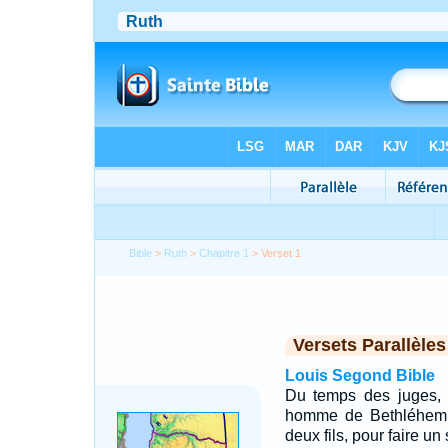
Bible
>
Ruth
>
Chapitre 1
> Verset 1
Versets Parallèles
Louis Segond Bible
Du temps des juges, 
homme de Bethléhem d
deux fils, pour faire u