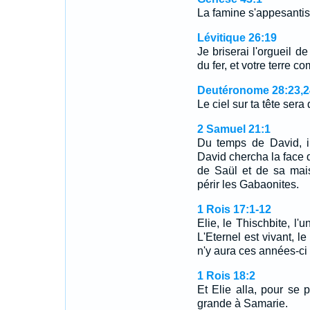
La famine s'appesantiss
Lévitique 26:19
Je briserai l'orgueil d
du fer, et votre terre co
Deutéronome 28:23,2
Le ciel sur ta tête sera 
2 Samuel 21:1
Du temps de David, il
David chercha la face de
de Saül et de sa maiso
périr les Gabaonites.
1 Rois 17:1-12
Elie, le Thischbite, l'
L'Eternel est vivant, le 
n'y aura ces années-ci 
1 Rois 18:2
Et Elie alla, pour se 
grande à Samarie.