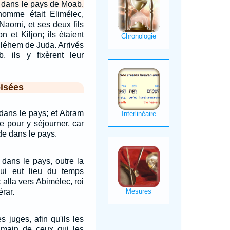
r dans le pays de Moab.
omme était Elimélec,
Naomi, et ses deux fils
n et Kiljon; ils étaient
hléhem de Juda. Arrivés
 ils y fixèrent leur
isées
 dans le pays; et Abram
e pour y séjourner, car
de dans le pays.
 dans le pays, outre la
ui eut lieu du temps
 alla vers Abimélec, roi
érar.
s juges, afin qu'ils les
a main de ceux qui les