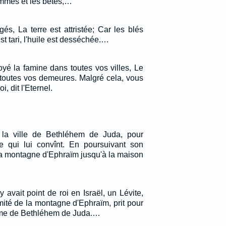
ommes et les bêtes,…
s, La terre est attristée; Car les blés
st tari, l'huile est desséchée.…
oyé la famine dans toutes vos villes, Le
outes vos demeures. Malgré cela, vous
, dit l'Eternel.
la ville de Bethléhem de Juda, pour
 qui lui convînt. En poursuivant son
 la montagne d'Ephraïm jusqu'à la maison
 avait point de roi en Israël, un Lévite,
émité de la montagne d'Ephraïm, prit pour
me de Bethléhem de Juda.…