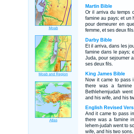
Martin Bible
Or il arriva du temps 
famine au pays; et un
pour demeurer en quel
femme, et ses deux fils
Darby Bible
Et il arriva, dans les j
famine dans le pays; 
Juda, pour sejourner 
ses deux fils.
King James Bible
Now it came to pass i
there was a famine 
Bethlehemjudah went t
and his wife, and his t
English Revised Vers
And it came to pass i
there was a famine in
lehem-judah went to soj
wife, and his two sons.