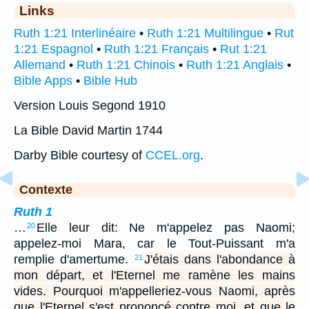
Links
Ruth 1:21 Interlinéaire
•
Ruth 1:21 Multilingue
•
Rut
1:21 Espagnol
•
Ruth 1:21 Français
•
Rut 1:21
Allemand
•
Ruth 1:21 Chinois
•
Ruth 1:21 Anglais
•
Bible Apps
•
Bible Hub
Version Louis Segond 1910
La Bible David Martin 1744
Darby Bible courtesy of
CCEL.org
.
Contexte
Ruth 1
…
Elle leur dit: Ne m'appelez pas Naomi;
20
appelez-moi Mara, car le Tout-Puissant m'a
remplie d'amertume.
J'étais dans l'abondance à
21
mon départ, et l'Eternel me ramène les mains
vides. Pourquoi m'appelleriez-vous Naomi, après
que l'Eternel s'est prononcé contre moi, et que le