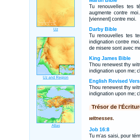
Martin Bible
Tu renouvelles tes t
augmente contre moi.
[viennent] contre moi.
Darby Bible
Tu renouvelles tes te
indignation contre mo
de misere sont avec mo
King James Bible
Thou renewest thy wit
indignation upon me; 
English Revised Vers
Thou renewest thy wit
indignation upon me; c
Trésor de l'Écritur
witnesses.
Job 16:8
Tu m'as saisi, pour té