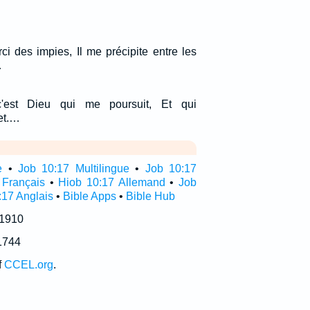
ci des impies, Il me précipite entre les
…
'est Dieu qui me poursuit, Et qui
et.…
e
•
Job 10:17 Multilingue
•
Job 10:17
 Français
•
Hiob 10:17 Allemand
•
Job
:17 Anglais
•
Bible Apps
•
Bible Hub
 1910
1744
f
CCEL.org
.