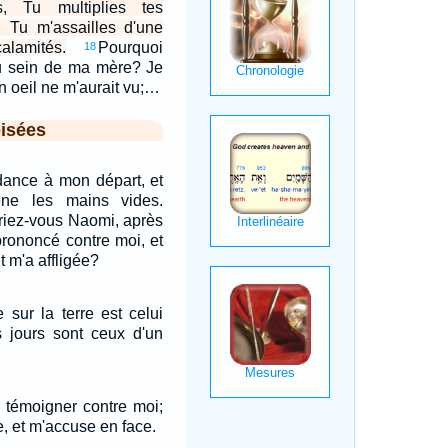
, Tu multiplies tes
, Tu m'assailles d'une
lamités.
Pourquoi
18
 du sein de ma mère? Je
n oeil ne m'aurait vu;…
isées
ndance à mon départ, et
ène les mains vides.
riez-vous Naomi, après
 prononcé contre moi, et
t m'a affligée?
 sur la terre est celui
s jours sont ceux d'un
r témoigner contre moi;
, et m'accuse en face.