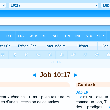
◄
Job 10:17
►
Contexte
Job 10
aux témoins, Tu multiplies tes fureurs
…
Et si j'ose la
16
lles d'une succession de calamités.
comme un lion, Tu
des prodiges.