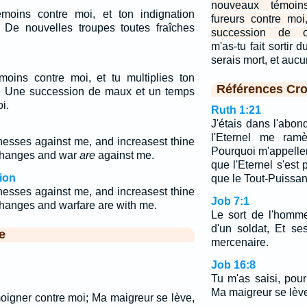
nouveaux témoins
émoins contre moi, et ton indignation
fureurs contre moi
 De nouvelles troupes toutes fraîches
succession de ca
m'as-tu fait sortir
serais mort, et aucu
moins contre moi, et tu multiplies ton
Références Cro
i. Une succession de maux et un temps
i.
Ruth 1:21
J'étais dans l'abo
l'Eternel me ram
nesses against me, and increasest thine
Pourquoi m'appelle
changes and war
are
against me.
que l'Eternel s'est
ion
que le Tout-Puissan
nesses against me, and increasest thine
Job 7:1
hanges and warfare are with me.
Le sort de l'homme
d'un soldat, Et se
e
mercenaire.
Job 16:8
Tu m'as saisi, pou
Ma maigreur se lève
moigner contre moi; Ma maigreur se lève,