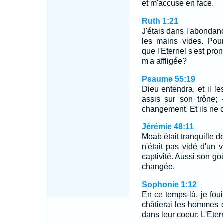
et m'accuse en face.
Ruth 1:21
J'étais dans l'abondan
les mains vides. Pou
que l'Eternel s'est pro
m'a affligée?
Psaume 55:19
Dieu entendra, et il le
assis sur son trône;
changement, Et ils ne c
Jérémie 48:11
Moab était tranquille de
n'était pas vidé d'un v
captivité. Aussi son goû
changée.
Sophonie 1:12
En ce temps-là, je fou
châtierai les hommes qu
dans leur coeur: L'Etern