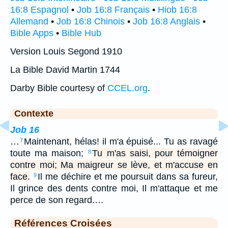
16:8 Espagnol
•
Job 16:8 Français
•
Hiob 16:8
Allemand
•
Job 16:8 Chinois
•
Job 16:8 Anglais
•
Bible Apps
•
Bible Hub
Version Louis Segond 1910
La Bible David Martin 1744
Darby Bible courtesy of
CCEL.org
.
Contexte
Job 16
…
Maintenant, hélas! il m'a épuisé... Tu as ravagé
7
toute ma maison;
Tu m'as saisi, pour témoigner
8
contre moi; Ma maigreur se lève, et m'accuse en
face.
Il me déchire et me poursuit dans sa fureur,
9
Il grince des dents contre moi, Il m'attaque et me
perce de son regard.…
Références Croisées