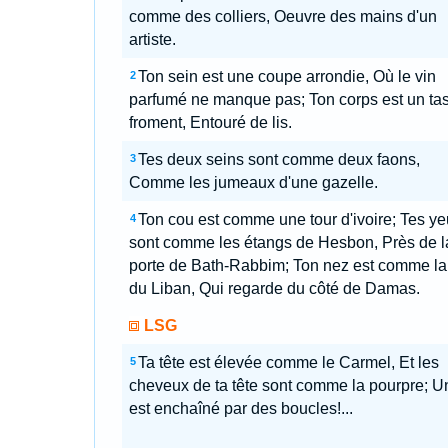
comme des colliers, Oeuvre des mains d'un
artiste.
Ton sein est une coupe arrondie, Où le vin
2
parfumé ne manque pas; Ton corps est un ta
froment, Entouré de lis.
Tes deux seins sont comme deux faons,
3
Comme les jumeaux d'une gazelle.
Ton cou est comme une tour d'ivoire; Tes y
4
sont comme les étangs de Hesbon, Près de l
porte de Bath-Rabbim; Ton nez est comme la 
du Liban, Qui regarde du côté de Damas.
LSG
Ta tête est élevée comme le Carmel, Et les
5
cheveux de ta tête sont comme la pourpre; Un
est enchaîné par des boucles!...