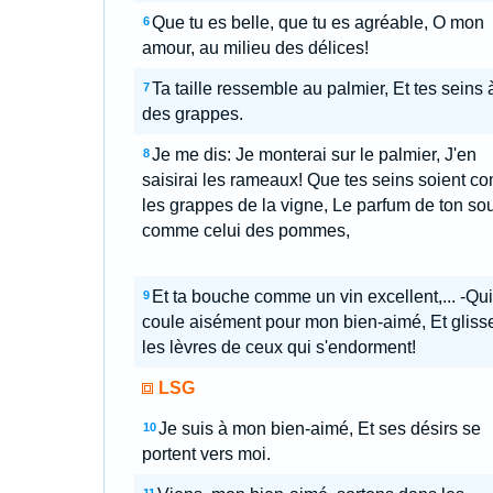
Que tu es belle, que tu es agréable, O mon
6
amour, au milieu des délices!
Ta taille ressemble au palmier, Et tes seins 
7
des grappes.
Je me dis: Je monterai sur le palmier, J'en
8
saisirai les rameaux! Que tes seins soient 
les grappes de la vigne, Le parfum de ton sou
comme celui des pommes,
Et ta bouche comme un vin excellent,... -Qui
9
coule aisément pour mon bien-aimé, Et gliss
les lèvres de ceux qui s'endorment!
LSG
Je suis à mon bien-aimé, Et ses désirs se
10
portent vers moi.