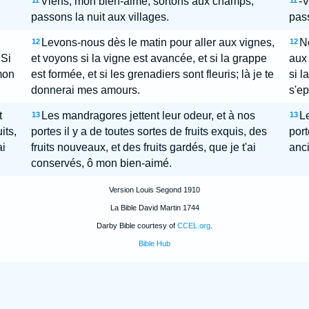
Viens, mon bien-aimé, sortons aux champs,
-V
11
11
passons la nuit aux villages.
pass
Levons-nous dès le matin pour aller aux vignes,
No
12
12
 Si
et voyons si la vigne est avancée, et si la grappe
aux 
mon
est formée, et si les grenadiers sont fleuris; là je te
si l
donnerai mes amours.
s'ep
t
Les mandragores jettent leur odeur, et à nos
L
13
13
its,
portes il y a de toutes sortes de fruits exquis, des
port
ai
fruits nouveaux, et des fruits gardés, que je t'ai
anci
conservés, ô mon bien-aimé.
Version Louis Segond 1910
La Bible David Martin 1744
Darby Bible courtesy of
CCEL.org
.
Bible Hub