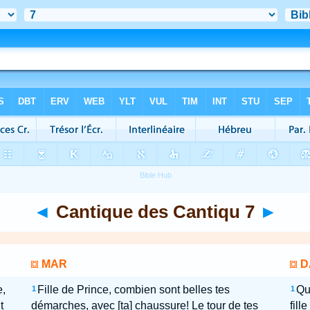
◄
Cantique des Cantiqu 7
►
MAR
D
e,
Fille de Prince, combien sont belles tes
Qu
1
1
t
démarches, avec [ta] chaussure! Le tour de tes
fill