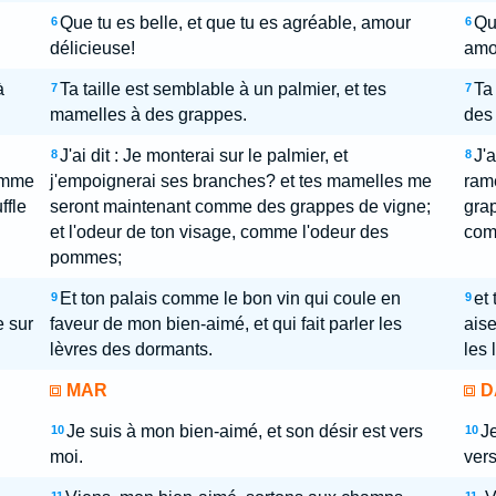
Que tu es belle, et que tu es agréable, amour
Qu
6
6
délicieuse!
amou
à
Ta taille est semblable à un palmier, et tes
Ta 
7
7
mamelles à des grappes.
des
J'ai dit : Je monterai sur le palmier, et
J'a
8
8
comme
j'empoignerai ses branches? et tes mamelles me
rame
ffle
seront maintenant comme des grappes de vigne;
grap
et l'odeur de ton visage, comme l'odeur des
com
pommes;
Et ton palais comme le bon vin qui coule en
et
9
9
e sur
faveur de mon bien-aimé, et qui fait parler les
aise
lèvres des dormants.
les 
MAR
D
Je suis à mon bien-aimé, et son désir est vers
Je
10
10
moi.
vers