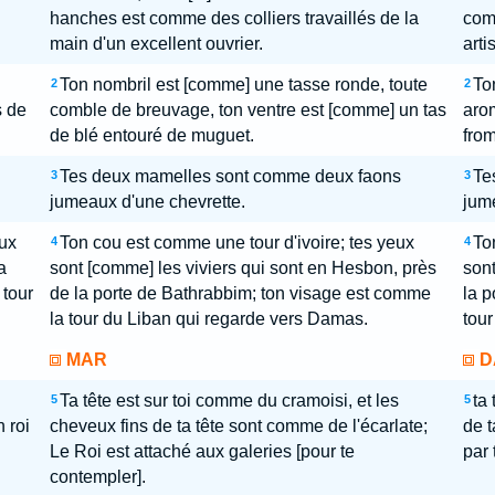
hanches est comme des colliers travaillés de la
com
main d'un excellent ouvrier.
artis
Ton nombril est [comme] une tasse ronde, toute
To
2
2
s de
comble de breuvage, ton ventre est [comme] un tas
arom
de blé entouré de muguet.
from
Tes deux mamelles sont comme deux faons
Te
3
3
jumeaux d'une chevrette.
jum
eux
Ton cou est comme une tour d'ivoire; tes yeux
To
4
4
a
sont [comme] les viviers qui sont en Hesbon, près
son
tour
de la porte de Bathrabbim; ton visage est comme
la p
la tour du Liban qui regarde vers Damas.
tour
MAR
D
Ta tête est sur toi comme du cramoisi, et les
ta
5
5
 roi
cheveux fins de ta tête sont comme de l'écarlate;
de t
Le Roi est attaché aux galeries [pour te
par 
contempler].