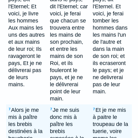
l'Eternel; Et
dit l'Eternel; car
l'Eternel. Et
voici, je livre
voici, je ferai
voici, je ferai
les hommes
que chacun se
tomber les
Aux mains les
trouvera entre
hommes dans
uns des autres
les mains de
les mains l'un
et aux mains
son prochain,
de l'autre et
de leur roi; Ils
et entre les
dans la main
ravageront le
mains de son
de son roi; et
pays, Et je ne
Roi, et ils
ils ecraseront
délivrerai pas
fouleront le
le pays; et je
de leurs
pays, et je ne
ne delivrerai
mains.
le délivrerai
pas de leur
point de leur
main.
main.
Alors je me
Je me suis
Et je me mis
7
7
7
mis à paître
donc mis à
à paitre le
les brebis
paître les
troupeau de la
destinées à la
brebis
tuerie, voire