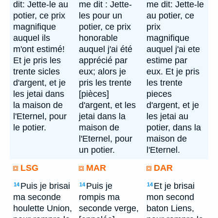
dit: Jette-le au
me dit : Jette-
me dit: Jette-le
potier, ce prix
les pour un
au potier, ce
magnifique
potier, ce prix
prix
auquel ils
honorable
magnifique
m'ont estimé!
auquel j'ai été
auquel j'ai ete
Et je pris les
apprécié par
estime par
trente sicles
eux; alors je
eux. Et je pris
d'argent, et je
pris les trente
les trente
les jetai dans
[pièces]
pieces
la maison de
d'argent, et les
d'argent, et je
l'Eternel, pour
jetai dans la
les jetai au
le potier.
maison de
potier, dans la
l'Eternel, pour
maison de
un potier.
l'Eternel.
LSG
MAR
DAR
Puis je brisai
Puis je
Et je brisai
14
14
14
ma seconde
rompis ma
mon second
houlette Union,
seconde verge,
baton Liens,