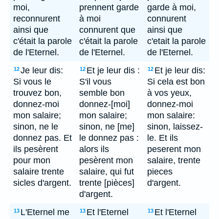
moi,
prennent garde
garde à moi,
reconnurent
à moi
connurent
ainsi que
connurent que
ainsi que
c'était la parole
c'était la parole
c'etait la parole
de l'Eternel.
de l'Eternel.
de l'Eternel.
Je leur dis:
Et je leur dis :
Et je leur dis:
12
12
12
Si vous le
S'il vous
Si cela est bon
trouvez bon,
semble bon
à vos yeux,
donnez-moi
donnez-[moi]
donnez-moi
mon salaire;
mon salaire;
mon salaire:
sinon, ne le
sinon, ne [me]
sinon, laissez-
donnez pas. Et
le donnez pas :
le. Et ils
ils pesèrent
alors ils
peserent mon
pour mon
pesèrent mon
salaire, trente
salaire trente
salaire, qui fut
pieces
sicles d'argent.
trente [pièces]
d'argent.
d'argent.
L'Eternel me
Et l'Eternel
Et l'Eternel
13
13
13