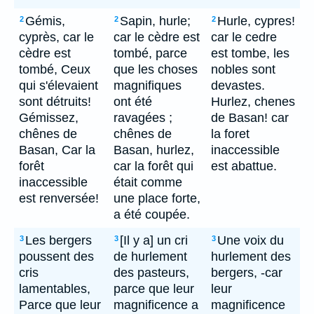
Gémis,
Sapin, hurle;
Hurle, cypres!
2
2
2
cyprès, car le
car le cèdre est
car le cedre
cèdre est
tombé, parce
est tombe, les
tombé, Ceux
que les choses
nobles sont
qui s'élevaient
magnifiques
devastes.
sont détruits!
ont été
Hurlez, chenes
Gémissez,
ravagées ;
de Basan! car
chênes de
chênes de
la foret
Basan, Car la
Basan, hurlez,
inaccessible
forêt
car la forêt qui
est abattue.
inaccessible
était comme
est renversée!
une place forte,
a été coupée.
Les bergers
[Il y a] un cri
Une voix du
3
3
3
poussent des
de hurlement
hurlement des
cris
des pasteurs,
bergers, -car
lamentables,
parce que leur
leur
Parce que leur
magnificence a
magnificence