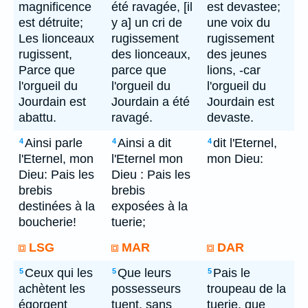
magnificence
été ravagée, [il
est devastee;
est détruite;
y a] un cri de
une voix du
Les lionceaux
rugissement
rugissement
rugissent,
des lionceaux,
des jeunes
Parce que
parce que
lions, -car
l'orgueil du
l'orgueil du
l'orgueil du
Jourdain est
Jourdain a été
Jourdain est
abattu.
ravagé.
devaste.
Ainsi parle
Ainsi a dit
dit l'Eternel,
4
4
4
l'Eternel, mon
l'Eternel mon
mon Dieu:
Dieu: Pais les
Dieu : Pais les
brebis
brebis
destinées à la
exposées à la
boucherie!
tuerie;
LSG
MAR
DAR
Ceux qui les
Que leurs
Pais le
5
5
5
achètent les
possesseurs
troupeau de la
égorgent
tuent, sans
tuerie, que