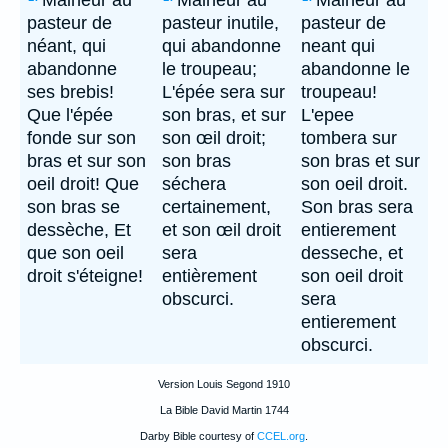
Malheur au
Malheur au
Malheur au
pasteur de
pasteur inutile,
pasteur de
néant, qui
qui abandonne
neant qui
abandonne
le troupeau;
abandonne le
ses brebis!
L'épée sera sur
troupeau!
Que l'épée
son bras, et sur
L'epee
fonde sur son
son œil droit;
tombera sur
bras et sur son
son bras
son bras et sur
oeil droit! Que
séchera
son oeil droit.
son bras se
certainement,
Son bras sera
dessèche, Et
et son œil droit
entierement
que son oeil
sera
desseche, et
droit s'éteigne!
entièrement
son oeil droit
obscurci.
sera
entierement
obscurci.
Version Louis Segond 1910
La Bible David Martin 1744
Darby Bible courtesy of
CCEL.org
.