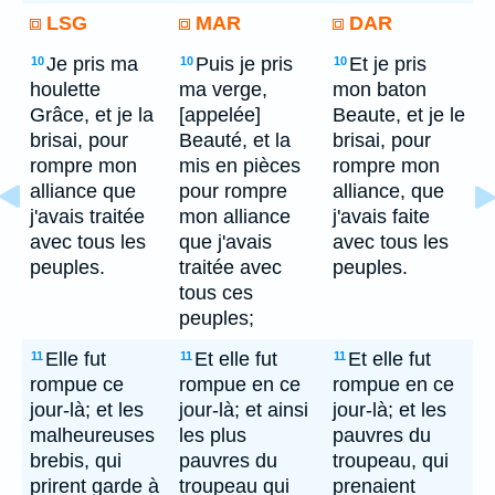
LSG
MAR
DAR
Je pris ma
Puis je pris
Et je pris
10
10
10
houlette
ma verge,
mon baton
Grâce, et je la
[appelée]
Beaute, et je le
brisai, pour
Beauté, et la
brisai, pour
rompre mon
mis en pièces
rompre mon
alliance que
pour rompre
alliance, que
j'avais traitée
mon alliance
j'avais faite
avec tous les
que j'avais
avec tous les
peuples.
traitée avec
peuples.
tous ces
peuples;
Elle fut
Et elle fut
Et elle fut
11
11
11
rompue ce
rompue en ce
rompue en ce
jour-là; et les
jour-là; et ainsi
jour-là; et les
malheureuses
les plus
pauvres du
brebis, qui
pauvres du
troupeau, qui
prirent garde à
troupeau qui
prenaient