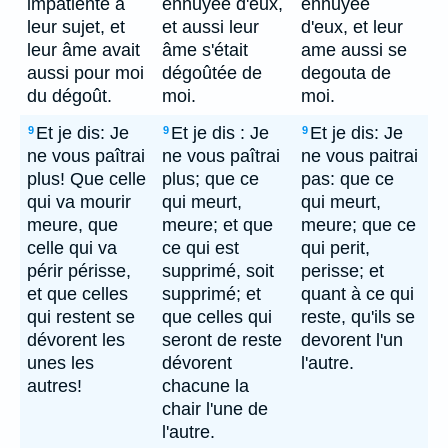
impatiente à
ennuyée d'eux,
ennuyee
leur sujet, et
et aussi leur
d'eux, et leur
leur âme avait
âme s'était
ame aussi se
aussi pour moi
dégoûtée de
degouta de
du dégoût.
moi.
moi.
Et je dis: Je
Et je dis : Je
Et je dis: Je
9
9
9
ne vous paîtrai
ne vous paîtrai
ne vous paitrai
plus! Que celle
plus; que ce
pas: que ce
qui va mourir
qui meurt,
qui meurt,
meure, que
meure; et que
meure; que ce
celle qui va
ce qui est
qui perit,
périr périsse,
supprimé, soit
perisse; et
et que celles
supprimé; et
quant à ce qui
qui restent se
que celles qui
reste, qu'ils se
dévorent les
seront de reste
devorent l'un
unes les
dévorent
l'autre.
autres!
chacune la
chair l'une de
l'autre.