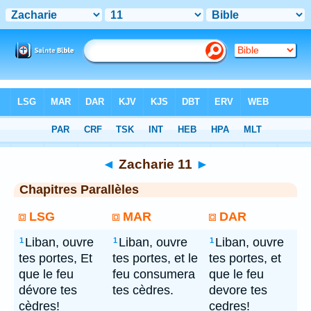
Bible
> Zacharie 11
◄
Zacharie 11
►
Chapitres Parallèles
LSG
MAR
DAR
Liban, ouvre
Liban, ouvre
Liban, ouvre
1
1
1
tes portes, Et
tes portes, et le
tes portes, et
que le feu
feu consumera
que le feu
dévore tes
tes cèdres.
devore tes
cèdres!
cedres!