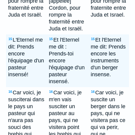
pour rompre la
[appelée]
pour rompre la
fraternité entre
Cordon, pour
fraternite entre
Juda et Israël.
rompre la
Juda et Israel.
fraternité entre
Juda et Israël.
L'Eternel me
Et l'Eternel
Et l'Eternel
15
15
15
dit: Prends
me dit :
me dit: Prends
encore
Prends-toi
encore les
l'équipage d'un
encore
instruments
pasteur
l'équipage d'un
d'un berger
insensé!
pasteur
insense.
insensé.
Car voici, je
Car voici, je
Car voici, je
16
16
16
susciterai dans
m'en vais
suscite un
le pays un
susciter un
berger dans le
pasteur qui
pasteur au
pays, qui ne
n'aura pas
pays, qui ne
visitera pas ce
souci des
visitera point
qui va perir,
brebis qui
les brebis qui
qui ne