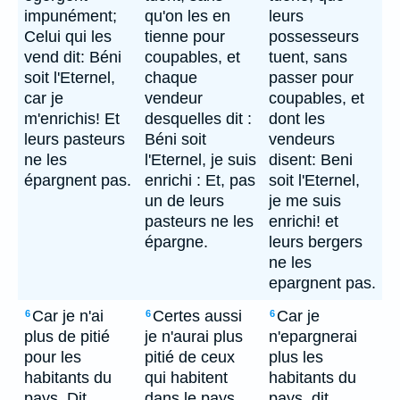
impunément;
qu'on les en
leurs
Celui qui les
tienne pour
possesseurs
vend dit: Béni
coupables, et
tuent, sans
soit l'Eternel,
chaque
passer pour
car je
vendeur
coupables, et
m'enrichis! Et
desquelles dit :
dont les
leurs pasteurs
Béni soit
vendeurs
ne les
l'Eternel, je suis
disent: Beni
épargnent pas.
enrichi : Et, pas
soit l'Eternel,
un de leurs
je me suis
pasteurs ne les
enrichi! et
épargne.
leurs bergers
ne les
epargnent pas.
Car je n'ai
Certes aussi
Car je
6
6
6
plus de pitié
je n'aurai plus
n'epargnerai
pour les
pitié de ceux
plus les
habitants du
qui habitent
habitants du
pays, Dit
dans le pays,
pays, dit