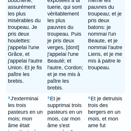
boucherie,
exposées à la
meme les
assurément
tuerie, qui sont
pauvres du
les plus
véritablement
troupeau; et je
misérables du
les plus
pris deux
troupeau. Je
pauvres du
batons: je
pris deux
troupeau. Puis
nommai l'un
houlettes:
je pris deux
Beaute, et je
j'appelai l'une
verges, [dont]
nommai l'autre
Grâce, et
j'appelai l'une
Liens, et je me
j'appelai l'autre
Beauté; et
mis à paitre le
Union. Et je fis
l'autre, Cordon;
troupeau.
paître les
et je me mis à
brebis.
paître les
brebis.
J'exterminai
Et je
Et je detruisis
8
8
8
les trois
supprimai trois
trois des
pasteurs en un
pasteurs en un
bergers en un
mois; mon
mois, car mon
mois, et mon
âme était
âme s'est
ame fut