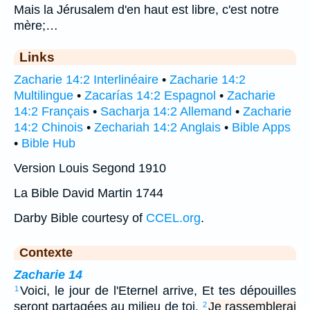
Mais la Jérusalem d'en haut est libre, c'est notre
mère;…
Links
Zacharie 14:2 Interlinéaire
•
Zacharie 14:2
Multilingue
•
Zacarías 14:2 Espagnol
•
Zacharie
14:2 Français
•
Sacharja 14:2 Allemand
•
Zacharie
14:2 Chinois
•
Zechariah 14:2 Anglais
•
Bible Apps
•
Bible Hub
Version Louis Segond 1910
La Bible David Martin 1744
Darby Bible courtesy of
CCEL.org
.
Contexte
Zacharie 14
Voici, le jour de l'Eternel arrive, Et tes dépouilles
1
seront partagées au milieu de toi.
Je rassemblerai
2