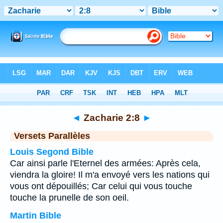
Bible
>
Zacharie
>
Chapitre 2
> Verset 8
◄
Zacharie 2:8
►
Versets Parallèles
Louis Segond Bible
Car ainsi parle l'Eternel des armées: Après cela,
viendra la gloire! Il m'a envoyé vers les nations qui
vous ont dépouillés; Car celui qui vous touche
touche la prunelle de son oeil.
Martin Bible