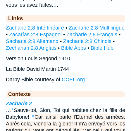
vous les avez faites.…
Links
Zacharie 2:8 Interlinéaire
•
Zacharie 2:8 Multilingue
•
Zacarías 2:8 Espagnol
•
Zacharie 2:8 Français
•
Sacharja 2:8 Allemand
•
Zacharie 2:8 Chinois
•
Zechariah 2:8 Anglais
•
Bible Apps
•
Bible Hub
Version Louis Segond 1910
La Bible David Martin 1744
Darby Bible courtesy of
CCEL.org
.
Contexte
Zacharie 2
…
Sauve-toi, Sion, Toi qui habites chez la fille de
7
Babylone!
Car ainsi parle l'Eternel des armées:
8
Après cela, viendra la gloire! Il m'a envoyé vers les
nations qui vous ont dépouillés; Car celui qui vous