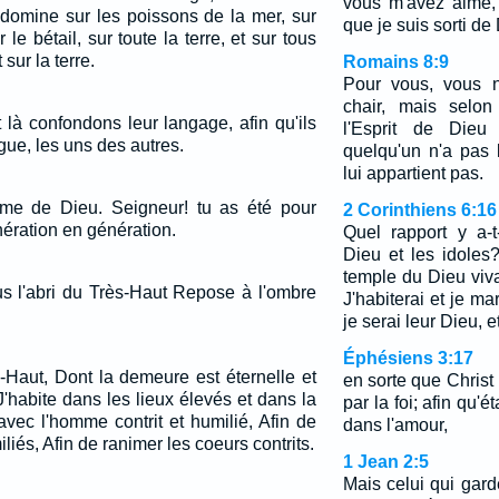
vous m'avez aimé,
 domine sur les poissons de la mer, sur
que je suis sorti de
 le bétail, sur toute la terre, et sur tous
sur la terre.
Romains 8:9
Pour vous, vous n
chair, mais selon
 là confondons leur langage, afin qu'ils
l'Esprit de Dieu
gue, les uns des autres.
quelqu'un n'a pas l
lui appartient pas.
me de Dieu. Seigneur! tu as été pour
2 Corinthiens 6:16
ération en génération.
Quel rapport y a-t
Dieu et les idole
temple du Dieu viva
s l'abri du Très-Haut Repose à l'ombre
J'habiterai et je ma
je serai leur Dieu, 
Éphésiens 3:17
s-Haut, Dont la demeure est éternelle et
en sorte que Christ
J'habite dans les lieux élevés et dans la
par la foi; afin qu'
avec l'homme contrit et humilié, Afin de
dans l'amour,
liés, Afin de ranimer les coeurs contrits.
1 Jean 2:5
Mais celui qui gard