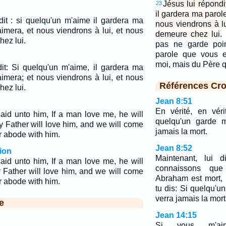
Jésus lui répondi
23
il gardera ma parol
 dit : si quelqu'un m'aime il gardera ma
nous viendrons à lu
aimera, et nous viendrons à lui, et nous
demeure chez lui.
hez lui.
pas ne garde poin
parole que vous e
moi, mais du Père 
dit: Si quelqu'un m'aime, il gardera ma
aimera; et nous viendrons à lui, et nous
Références Cro
hez lui.
Jean 8:51
En vérité, en véri
id unto him, If a man love me, he will
quelqu'un garde m
 Father will love him, and we will come
jamais la mort.
 abode with him.
Jean 8:52
ion
Maintenant, lui d
id unto him, If a man love me, he will
connaissons qu
Father will love him, and we will come
Abraham est mort, 
 abode with him.
tu dis: Si quelqu'u
verra jamais la mort
e
Jean 14:15
Si vous m'ai