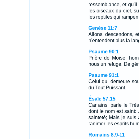
ressemblance, et qu'il
les oiseaux du ciel, sur
les reptiles qui rampent 
Genèse 11:7
Allons! descendons, et
n'entendent plus la lan
Psaume 90:1
Prière de Moïse, hom
nous un refuge, De gén
Psaume 91:1
Celui qui demeure sou
du Tout Puissant.
Ésaïe 57:15
Car ainsi parle le Trè
dont le nom est saint: 
sainteté; Mais je suis 
ranimer les esprits humi
Romains 8:9-11