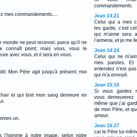
commandements.
rdez mes commandements.…
Jean 14:21
Celui qui a mes 
les garde, c'est ce
qui m'aime sera 
l'aimerai, et je me fe
 le monde ne peut recevoir, parce qu'il ne
le connaît point; mais vous, vous le
Jean 14:24
ure avec vous, et il sera en vous.
Celui qui ne m'ai
mes paroles. Et
entendez n'est pa
dit: Mon Père agit jusqu'à présent; moi
qui m'a envoyé.
Jean 15:10
Si vous gardez 
hair et qui boit mon sang demeure en
vous demeurerez
ui.
même que j'ai gar
de mon Père, et q
amour.
ommes un.
Jean 16:27
car le Père lui-mê
ns l'homme à notre image, selon notre