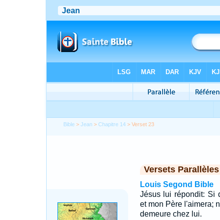
Bible
>
Jean
>
Chapitre 14
> Verset 23
Versets Parallèles
Louis Segond Bible
Jésus lui répondit: Si
et mon Père l'aimera; n
demeure chez lui.