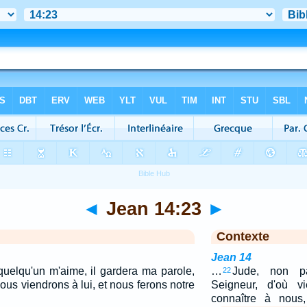
◄
Jean 14:23
►
Contexte
Jean 14
 quelqu'un m'aime, il gardera ma parole,
…
Jude, non pas
22
ous viendrons à lui, et nous ferons notre
Seigneur, d'où v
connaître à nou