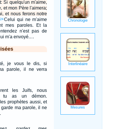
t: Si quelqu'un m'aime,
e, et mon Père l'aimera;
i, et nous ferons notre
Celui qui ne m'aime
24
t mes paroles. Et la
ntendez n'est pas de
qui m'a envoyé.…
isées
té, je vous le dis, si
a parole, il ne verra
irent les Juifs, nous
e tu as un démon.
les prophètes aussi, et
n garde ma parole, il ne
.
mez, gardez mes