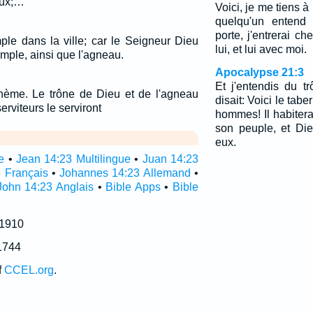
eux;…
Voici, je me tiens à 
quelqu'un entend
porte, j'entrerai ch
ple dans la ville; car le Seigneur Dieu
lui, et lui avec moi.
emple, ainsi que l'agneau.
Apocalypse 21:3
Et j'entendis du t
athème. Le trône de Dieu et de l'agneau
disait: Voici le tab
serviteurs le serviront
hommes! Il habitera
son peuple, et Di
eux.
e
•
Jean 14:23 Multilingue
•
Juan 14:23
 Français
•
Johannes 14:23 Allemand
•
John 14:23 Anglais
•
Bible Apps
•
Bible
 1910
1744
f
CCEL.org
.