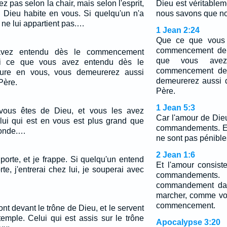
z pas selon la chair, mais selon l'esprit,
Dieu est véritableme
e Dieu habite en vous. Si quelqu'un n'a
nous savons que no
il ne lui appartient pas.…
1 Jean 2:24
Que ce que vous 
commencement dem
vez entendu dès le commencement
que vous ave
i ce que vous avez entendu dès le
commencement de
re en vous, vous demeurerez aussi
demeurerez aussi d
Père.
Père.
1 Jean 5:3
, vous êtes de Dieu, et vous les avez
Car l'amour de Die
lui qui est en vous est plus grand que
commandements. E
monde.…
ne sont pas pénible
2 Jean 1:6
 porte, et je frappe. Si quelqu'un entend
Et l'amour consis
te, j'entrerai chez lui, je souperai avec
commandemen
commandement dan
marcher, comme vou
commencement.
ont devant le trône de Dieu, et le servent
temple. Celui qui est assis sur le trône
Apocalypse 3:20