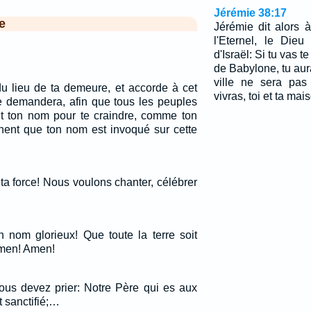
Jérémie 38:17
e
Jérémie dit alors 
l'Eternel, le Die
d'Israël: Si tu vas t
de Babylone, tu aura
ville ne sera pas
du lieu de ta demeure, et accorde à cet
vivras, toi et ta mai
 te demandera, afin que tous les peuples
nt ton nom pour te craindre, comme ton
chent que ton nom est invoqué sur cette
 ta force! Nous voulons chanter, célébrer
n nom glorieux! Que toute la terre soit
Amen! Amen!
us devez prier: Notre Père qui es aux
t sanctifié;…