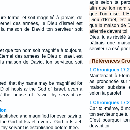
agis selon ta par
afin que ton nom so
que l'on dise: L'
e ferme, et soit magnifié à jamais, de
Dieu d'Israël, est 
ternel des armées, le Dieu d'Israël est
que la maison de Da
 la maison de David ton serviteur soit
affermie devant toi!
Dieu, tu as révélé à
bâtirais une mais
serviteur a osé prie
 et que ton nom soit magnifie à toujours,
Eternel des armees, le Dieu d'Israel, est
Références Cro
la maison de David, ton serviteur, soit
1 Chroniques 17:2
Maintenant, ô Etern
as prononcée sur t
shed, that thy name may be magnified for
maison subsiste é
RD of hosts
is
the God of Israel,
even
a
selon ta parole!
t
the house of David thy servant
be
.
1 Chroniques 17:2
Car toi-même, ô mo
ion
ton serviteur que tu
ablished and magnified for ever, saying,
C'est pourquoi ton
he God of Israel, even a God to Israel:
devant toi.
thy servant is established before thee.