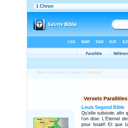
Bible
>
1 Chroniques
>
Chapitre 17
> Verset 24
Versets Parallèles
Louis Segond Bible
Qu'elle subsiste, afin 
l'on dise: L'Eternel d
pour Israël! Et que l