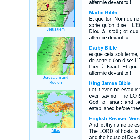
affermie devant toi!
Martin Bible
Et que ton Nom demeur
sorte qu'on dise : L'E
Dieu à Israël; et que
affermie devant toi.
Darby Bible
et que cela soit ferme,
de sorte qu'on dise: L'
Dieu à Israel. Et que 
affermie devant toi!
King James Bible
Let it even be establi
ever, saying, The LO
God to Israel: and
le
established before thee
English Revised Vers
And let thy name be est
The LORD of hosts is t
and the house of David 