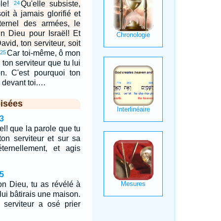
ole!
Qu'elle subsiste,
24
it à jamais glorifié et
Eternel des armées, le
un Dieu pour Israël! Et
vid, ton serviteur, soit
Car toi-même, ô mon
25
 ton serviteur que tu lui
on. C'est pourquoi ton
r devant toi.…
isées
3
el! que la parole que tu
on serviteur et sur sa
ternellement, et agis
5
n Dieu, tu as révélé à
 lui bâtirais une maison.
 serviteur a osé prier