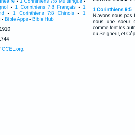
linéaire
•
1 Corinthiens 7:8 Multilingue
•
gnol
•
1 Corinthiens 7:8 Français
•
1
1 Corinthiens 9:5
nd
•
1 Corinthiens 7:8 Chinois
•
1
N'avons-nous pas 
s
•
Bible Apps
•
Bible Hub
nous une soeur q
comme font les autre
 1910
du Seigneur, et Cé
1744
f
CCEL.org
.