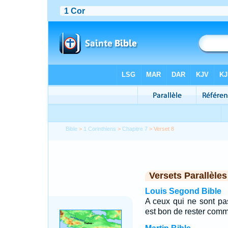
Bible
>
1 Corinthiens
>
Chapitre 7
> Verset 8
Versets Parallèles
Louis Segond Bible
A ceux qui ne sont pas
est bon de rester comm