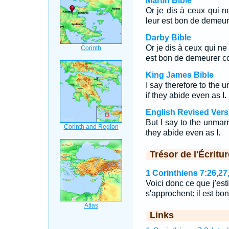
Martin Bible
Or je dis à ceux qui ne
leur est bon de demeu
Darby Bible
Or je dis à ceux qui ne
est bon de demeurer 
King James Bible
I say therefore to the 
if they abide even as I.
English Revised Vers
But I say to the unmarr
they abide even as I.
Trésor de l'Écritur
1 Corinthiens 7:26,27
Voici donc ce que j'est
s'approchent: il est b
Links