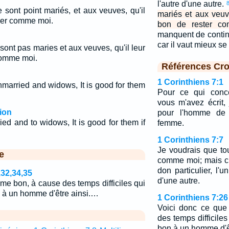
l'autre d'une autre.
 sont point mariés, et aux veuves, qu'il
mariés et aux veuve
rer comme moi.
bon de rester c
manquent de contine
car il vaut mieux s
 sont pas maries et aux veuves, qu'il leur
comme moi.
Références Cro
1 Corinthiens 7:1
unmarried and widows, It is good for them
Pour ce qui conc
vous m'avez écrit,
ion
pour l'homme de 
ied and to widows, It is good for them if
femme.
1 Corinthiens 7:7
Je voudrais que t
e
comme moi; mais c
don particulier, l'u
,32,34,35
d'une autre.
ime bon, à cause des temps difficiles qui
on à un homme d'être ainsi.…
1 Corinthiens 7:26
Voici donc ce que
des temps difficiles
bon à un homme d'êt