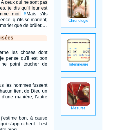
A ceux qui ne sont pas
8
s, je dis qu'il leur est
omme moi.
Mais s'ils
9
nce, qu'ils se marient;
e marier que de brûler.…
isées
erne les choses dont
 je pense qu'il est bon
ne point toucher de
ous les hommes fussent
hacun tient de Dieu un
n d'une manière, l'autre
 j'estime bon, à cause
 qui s'approchent: il est
re ainsi.