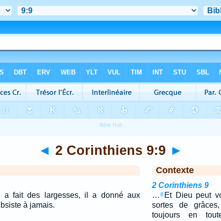
◄
2 Corinthiens 9:9
►
Contexte
2 Corinthiens 9
 Il a fait des largesses, il a donné aux
…
Et Dieu peut v
8
ubsiste à jamais.
sortes de grâces,
toujours en tou