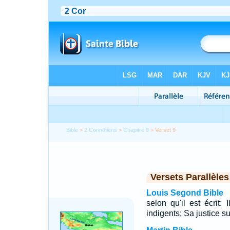
Bible
>
2 Corinthiens
>
Chapitre 9
> Verset 9
Versets Parallèles
Louis Segond Bible
selon qu'il est écrit:
indigents; Sa justice s