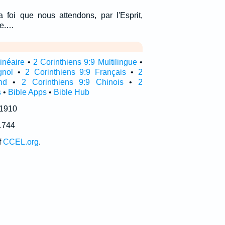
a foi que nous attendons, par l'Esprit,
ce.…
linéaire
•
2 Corinthiens 9:9 Multilingue
•
gnol
•
2 Corinthiens 9:9 Français
•
2
nd
•
2 Corinthiens 9:9 Chinois
•
2
s
•
Bible Apps
•
Bible Hub
 1910
1744
f
CCEL.org
.