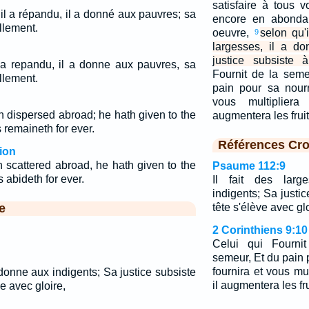
satisfaire à tous 
: il a répandu, il a donné aux pauvres; sa
encore en abonda
llement.
oeuvre,
selon qu'i
9
largesses, il a d
justice subsiste 
Il a repandu, il a donne aux pauvres, sa
Fournit de la sem
llement.
pain pour sa nourr
vous multiplier
ath dispersed abroad; he hath given to the
augmentera les fruit
 remaineth for ever.
Références Cro
ion
th scattered abroad, he hath given to the
Psaume 112:9
 abideth for ever.
Il fait des larg
indigents; Sa justi
e
tête s'élève avec glo
2 Corinthiens 9:10
Celui qui Fourn
semeur, Et du pain 
fournira et vous mu
l donne aux indigents; Sa justice subsiste
il augmentera les fru
e avec gloire,