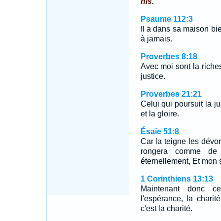
his.
Psaume 112:3
Il a dans sa maison bie
à jamais.
Proverbes 8:18
Avec moi sont la riches
justice.
Proverbes 21:21
Celui qui poursuit la ju
et la gloire.
Ésaïe 51:8
Car la teigne les dévo
rongera comme de 
éternellement, Et mon s
1 Corinthiens 13:13
Maintenant donc ce
l'espérance, la chari
c'est la charité.