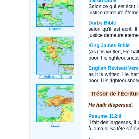
Martin Bible
Selon ce qui est écrit 
justice demeure éterne
Darby Bible
selon qu'il est ecrit: 
justice demeure eterne
King James Bible
(As it is written, He h
poor: his righteousness
English Revised Vers
as it is written, He ha
poor; His righteousness
Trésor de l'Écritur
He hath dispersed.
Psaume 112:9
Il fait des largesses, i
à jamais; Sa tête s'élèv