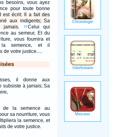
vos besoins, vous ayez
nce pour toute bonne
l est écrit: Il a fait des
onné aux indigents; Sa
à jamais.
Celui qui
10
ence au semeur, Et du
iture, vous fournira et
a la semence, et il
s de votre justice.…
isées
esses, il donne aux
ce subsiste à jamais; Sa
ire,
it de la semence au
pour sa nourriture, vous
ltipliera la semence, et
its de votre justice.