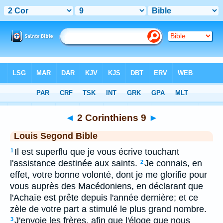
Bible
>
LSG
> 2 Corinthiens 9
◄
2 Corinthiens 9
►
Louis Segond Bible
Il est superflu que je vous écrive touchant
1
l'assistance destinée aux saints.
Je connais, en
2
effet, votre bonne volonté, dont je me glorifie pour
vous auprès des Macédoniens, en déclarant que
l'Achaïe est prête depuis l'année dernière; et ce
zèle de votre part a stimulé le plus grand nombre.
J'envoie les frères, afin que l'éloge que nous
3