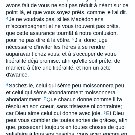
avons fait de vous ne soit pas réduit à néant sur ce
point-là, et que vous soyez prêts, comme je l'ai dit.
Je ne voudrais pas, si les Macédoniens
4
m'accompagnent et ne vous trouvent pas prêts,
que cette assurance tournât à notre confusion,
pour ne pas dire à la vôtre.
J'ai donc jugé
5
nécessaire d'inviter les frères à se rendre
auparavant chez vous, et à s'occuper de votre
libéralité déjà promise, afin qu'elle soit prête, de
manière à être une libéralité, et non un acte
d'avarice.
Sachez-le, celui qui sème peu moissonnera peu,
6
et celui qui sème abondamment moissonnera
abondamment.
Que chacun donne comme il l'a
7
résolu en son coeur, sans tristesse ni contrainte;
car Dieu aime celui qui donne avec joie.
Et Dieu
8
peut vous combler de toutes sortes de grâces, afin
que, possédant toujours en toutes choses de quoi
satisfaire à tous vos besoins, vous ayez encore en