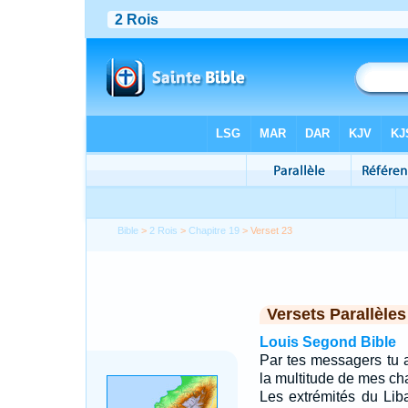
Bible
>
2 Rois
>
Chapitre 19
> Verset 23
Versets Parallèles
Louis Segond Bible
Par tes messagers tu as
la multitude de mes ch
Les extrémités du Lib