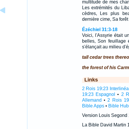
multitude de mes char
Les extrémités du Lib
cèdres, Les plus bea
dernière cime, Sa forê
Ézéchiel 31:3-18
Voici, l'Assyrie était
belles, Son feuillage 
s'élançait au milieu d
tall cedar trees thereo
the forest of his Carm
Links
2 Rois 19:23 Interlinéa
19:23 Espagnol
•
2 R
Allemand
•
2 Rois 19
Bible Apps
•
Bible Hub
Version Louis Segond
La Bible David Martin 