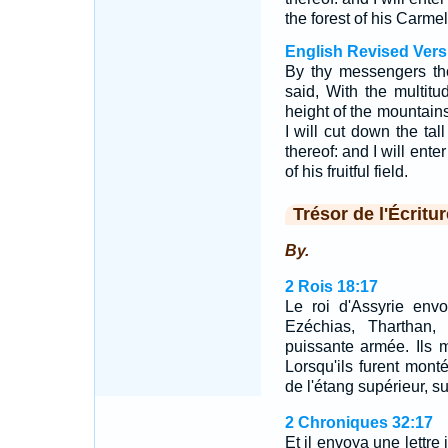
the forest of his Carmel
English Revised Vers
By thy messengers th
said, With the multit
height of the mountains
I will cut down the tal
thereof: and I will enter
of his fruitful field.
Trésor de l'Écritur
By.
2 Rois 18:17
Le roi d'Assyrie env
Ezéchias, Tharthan
puissante armée. Ils m
Lorsqu'ils furent monté
de l'étang supérieur, s
2 Chroniques 32:17
Et il envoya une lettre 