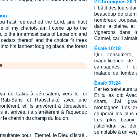
2 Chroniques 26:1
.
Il bâtit des tours da
beaucoup de citerne
ion
nombreux troupeau
ou hast reproached the Lord, and hast
dans la plaine, et
ude of my chariots am I come up to the
vignerons dans 
, to the innermost parts of Lebanon; and
Carmel, car il aimait
l cedars thereof, and the choice fir trees
 into his farthest lodging place, the forest
Ésaïe 10:18
Qui consumera,
magnificence de
e
campagnes. Il 
malade, qui tombe e
Ésaïe 37:24
Par tes serviteurs t
oya de Lakis à Jérusalem, vers le roi
Et tu as dit: Ave
, Rab-Saris et Rabschaké avec une
chars, J'ai gr
ontèrent, et ils arrivèrent à Jérusalem.
montagnes, Les ex
s et arrivés, ils s'arrêtèrent à l'aqueduc
couperai les plus
ur le chemin du champ du foulon.
Les plus beaux
j'atteindrai sa d
semblable à un verg
insultante pour l'Eternel, le Dieu d'Israël,