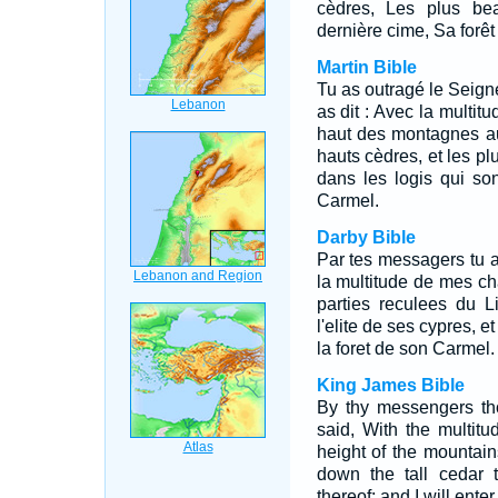
cèdres, Les plus bea
dernière cime, Sa forêt
Martin Bible
Tu as outragé le Seign
as dit : Avec la multit
haut des montagnes au
hauts cèdres, et les plu
dans les logis qui so
Carmel.
Darby Bible
Par tes messagers tu as
la multitude de mes cha
parties reculees du L
l'elite de ses cypres, e
la foret de son Carmel.
King James Bible
By thy messengers th
said, With the multit
height of the mountain
down the tall cedar 
thereof: and I will ente