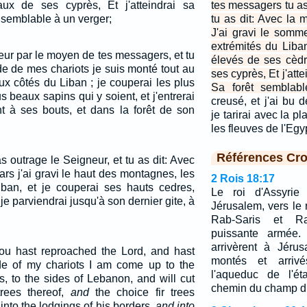
ux de ses cyprès, Et j'atteindrai sa
tes messagers tu as
 semblable à un verger;
tu as dit: Avec la 
J'ai gravi le som
extrémités du Liba
eur par le moyen de tes messagers, et tu
élevés de ses cèd
ude de mes chariots je suis monté tout au
ses cyprès, Et j'att
x côtés du Liban ; je couperai les plus
Sa forêt semblabl
s beaux sapins qui y soient, et j'entrerai
creusé, et j'ai bu 
nt à ses bouts, et dans la forêt de son
je tarirai avec la 
les fleuves de l'Eg
Références Cro
 outrage le Seigneur, et tu as dit: Avec
rs j'ai gravi le haut des montagnes, les
2 Rois 18:17
iban, et je couperai ses hauts cedres,
Le roi d'Assyri
t je parviendrai jusqu'à son dernier gite, à
Jérusalem, vers le 
Rab-Saris et R
puissante armée. 
arrivèrent à Jérus
ou hast reproached the Lord, and hast
montés et arrivés
ude of my chariots I am come up to the
l'aqueduc de l'ét
s, to the sides of Lebanon, and will cut
chemin du champ du
trees thereof,
and
the choice fir trees
r into the lodgings of his borders,
and into