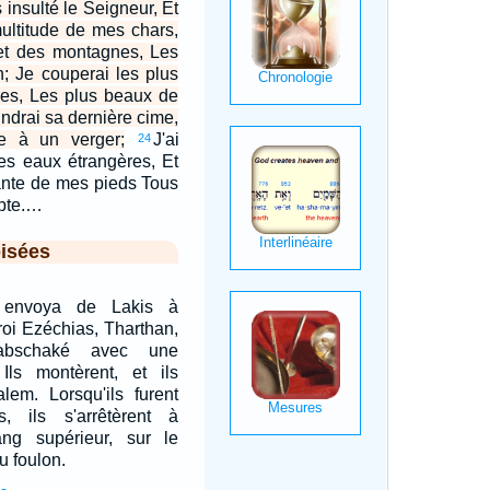
 insulté le Seigneur, Et
multitude de mes chars,
met des montagnes, Les
n; Je couperai les plus
res, Les plus beaux de
eindrai sa dernière cime,
e à un verger;
J'ai
24
des eaux étrangères, Et
plante de mes pieds Tous
ypte.…
isées
e envoya de Lakis à
roi Ezéchias, Tharthan,
abschaké avec une
Ils montèrent, et ils
alem. Lorsqu'ils furent
, ils s'arrêtèrent à
ang supérieur, sur le
 foulon.