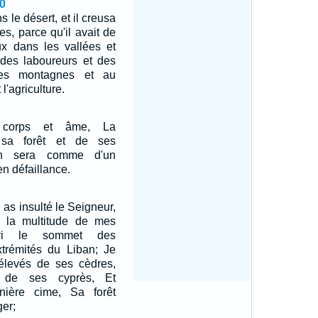
0
ns le désert, et il creusa
s, parce qu'il avait de
x dans les vallées et
 des laboureurs et des
les montagnes et au
 l'agriculture.
 corps et âme, La
 sa forêt et de ses
en sera comme d'un
n défaillance.
u as insulté le Seigneur,
c la multitude de mes
avi le sommet des
trémités du Liban; Je
 élevés de ses cèdres,
 de ses cyprès, Et
ernière cime, Sa forêt
er;