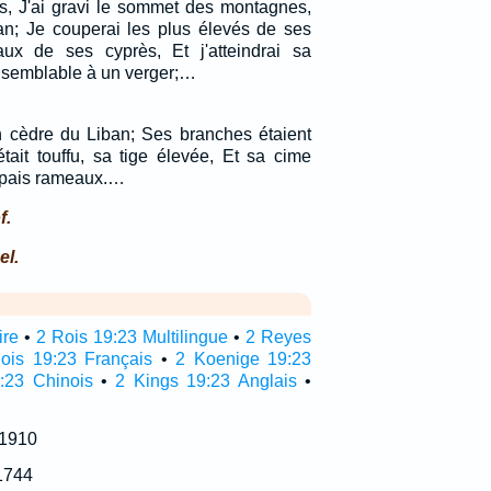
s, J'ai gravi le sommet des montagnes,
an; Je couperai les plus élevés de ses
ux de ses cyprès, Et j'atteindrai sa
t semblable à un verger;…
 un cèdre du Liban; Ses branches étaient
était touffu, sa tige élevée, Et sa cime
'épais rameaux.…
f.
el.
ire
•
2 Rois 19:23 Multilingue
•
2 Reyes
ois 19:23 Français
•
2 Koenige 19:23
:23 Chinois
•
2 Kings 19:23 Anglais
•
 1910
1744