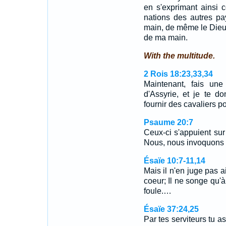
en s'exprimant ainsi 
nations des autres pa
main, de même le Dieu
de ma main.
With the multitude.
2 Rois 18:23,33,34
Maintenant, fais une
d'Assyrie, et je te d
fournir des cavaliers p
Psaume 20:7
Ceux-ci s'appuient sur
Nous, nous invoquons l
Ésaïe 10:7-11,14
Mais il n'en juge pas a
coeur; Il ne songe qu'à
foule.…
Ésaïe 37:24,25
Par tes serviteurs tu as