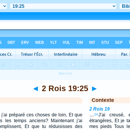
◄
2 Rois 19:25
►
Contexte
2 Rois 19
 j'ai préparé ces choses de loin, Et que
…
J'ai creusé,
24
ès les temps anciens? Maintenant j'ai
étrangères, Et je t
omplissent, Et que tu réduisisses des
mes pieds Tous le