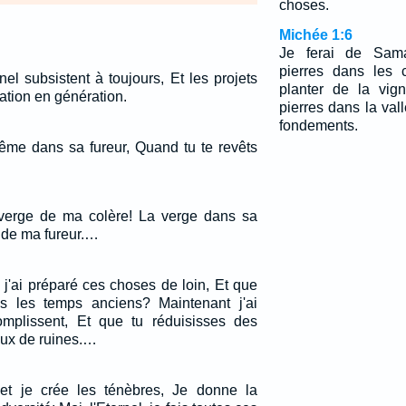
choses.
Michée 1:6
Je ferai de Sam
pierres dans les 
el subsistent à toujours, Et les projets
planter de la vign
ation en génération.
pierres dans la val
fondements.
me dans sa fureur, Quand tu te revêts
 verge de ma colère! La verge dans sa
t de ma fureur.…
 j'ai préparé ces choses de loin, Et que
ès les temps anciens? Maintenant j'ai
omplissent, Et que tu réduisisses des
aux de ruines.…
 et je crée les ténèbres, Je donne la