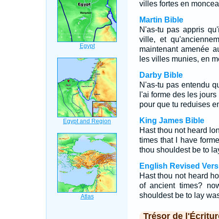
villes fortes en moncea
Martin Bible
N'as-tu pas appris qu'i
ville, et qu'anciennem
maintenant amenée au p
les villes munies, en 
Darby Bible
N'as-tu pas entendu que
l'ai forme des les jours 
pour que tu reduises en
King James Bible
Hast thou not heard l
times that I have forme
thou shouldest be to la
English Revised Vers
Hast thou not heard ho
of ancient times? now
shouldest be to lay was
Trésor de l'Écritur