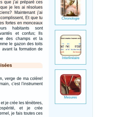
is que j'ai préparé ces
 que je les ai résolues
iens? Maintenant j'ai
ccomplissent, Et que tu
lles fortes en monceaux
eurs habitants sont
vantés et confus; Ils
be des champs et la
mme le gazon des toits
e avant la formation de
isées
en, verge de ma colère!
ain, c'est l'instrument
 et je crée les ténèbres,
spérité, et je crée
ternel, je fais toutes ces