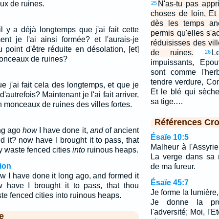
ux de ruines.
N'as-tu pas appr
25
choses de loin, Et
dès les temps anc
l y a déjà longtemps que j'ai fait cette
permis qu'elles s'a
ent je l'ai ainsi formée? et l'aurais-je
réduisisses des vi
oint d'être réduite en désolation, [et]
de ruines.
L
26
monceaux de ruines?
impuissants, Epou
sont comme l'her
tendre verdure, Co
 j'ai fait cela des longtemps, et que je
Et le blé qui sèch
d'autrefois? Maintenant je l'ai fait arriver,
sa tige.…
 monceaux de ruines des villes fortes.
Références Cro
ong ago
how
I have done it,
and
of ancient
Ésaïe 10:5
d it? now have I brought it to pass, that
Malheur à l'Assyri
y waste fenced cities
into
ruinous heaps.
La verge dans sa m
ion
de ma fureur.
w I have done it long ago, and formed it
Ésaïe 45:7
 have I brought it to pass, that thou
Je forme la lumière,
te fenced cities into ruinous heaps.
Je donne la pro
l'adversité; Moi, l'E
e