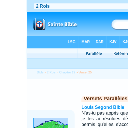
Bible
>
2 Rois
>
Chapitre 19
> Verset 25
Versets Parallèles
Louis Segond Bible
N'as-tu pas appris que
je les ai résolues d
permis qu'elles s'acc