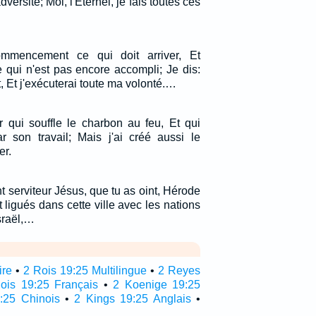
adversité; Moi, l'Eternel, je fais toutes ces
mmencement ce qui doit arriver, Et
 qui n'est pas encore accompli; Je dis:
, Et j'exécuterai toute ma volonté.…
ier qui souffle le charbon au feu, Et qui
 son travail; Mais j'ai créé aussi le
er.
nt serviteur Jésus, que tu as oint, Hérode
 ligués dans cette ville avec les nations
sraël,…
ire
•
2 Rois 19:25 Multilingue
•
2 Reyes
ois 19:25 Français
•
2 Koenige 19:25
:25 Chinois
•
2 Kings 19:25 Anglais
•