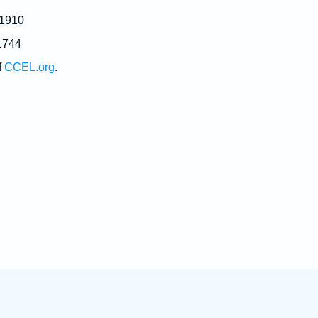
 1910
1744
f
CCEL.org
.