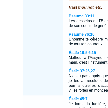
Hast thou not, etc.
Psaume 33:11
Les desseins de l'Etern
de son coeur, de génér
Psaume 76:10
L'homme te célèbre mê
de tout ton courroux.
Ésaïe 10:5,6,15
Malheur à l'Assyrien,
main, c'est l'instrumen
Ésaïe 37:26,27
N'as-tu pas appris que
je les ai résolues d
permis qu'elles s'acc
villes fortes en monce
Ésaïe 45:7
Je forme la lumière,