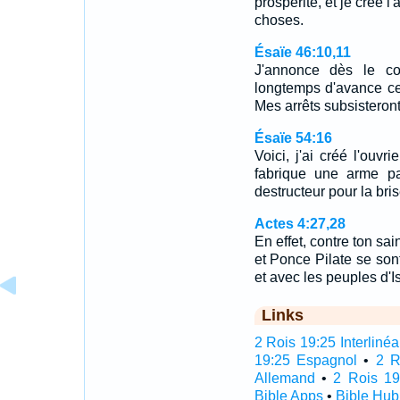
prospérité, et je crée l'
choses.
Ésaïe 46:10,11
J'annonce dès le co
longtemps d'avance ce
Mes arrêts subsisteront
Ésaïe 54:16
Voici, j'ai créé l'ouvr
fabrique une arme par
destructeur pour la bris
Actes 4:27,28
En effet, contre ton sai
et Ponce Pilate se sont
et avec les peuples d'I
Links
2 Rois 19:25 Interlinéa
19:25 Espagnol
•
2 R
Allemand
•
2 Rois 19
Bible Apps
•
Bible Hub