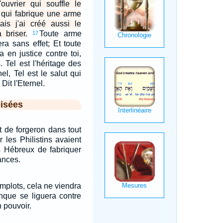
l'ouvrier qui souffle le
 qui fabrique une arme
ais j'ai créé aussi le
 briser.
Toute arme
17
era sans effet; Et toute
a en justice contre toi,
 Tel est l'héritage des
nel, Tel est le salut qui
Dit l'Eternel.
isées
t de forgeron dans tout
r les Philistins avaient
s Hébreux de fabriquer
ances.
omplots, cela ne viendra
nque se liguera contre
 pouvoir.