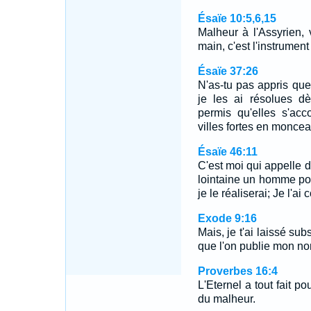
Ésaïe 10:5,6,15
Malheur à l'Assyrien,
main, c'est l'instrumen
Ésaïe 37:26
N'as-tu pas appris que
je les ai résolues d
permis qu'elles s'acc
villes fortes en moncea
Ésaïe 46:11
C'est moi qui appelle d
lointaine un homme pour
je le réaliserai; Je l'ai 
Exode 9:16
Mais, je t'ai laissé sub
que l'on publie mon nom
Proverbes 16:4
L'Eternel a tout fait p
du malheur.