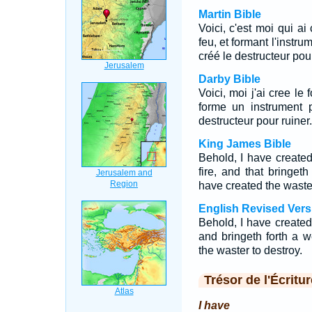
Martin Bible
Voici, c'est moi qui ai
feu, et formant l'instru
créé le destructeur pour
Darby Bible
Voici, moi j'ai cree le
forme un instrument p
destructeur pour ruiner.
King James Bible
Behold, I have created
fire, and that bringeth
have created the waster
English Revised Vers
Behold, I have created 
and bringeth forth a 
the waster to destroy.
Trésor de l'Écritur
I have