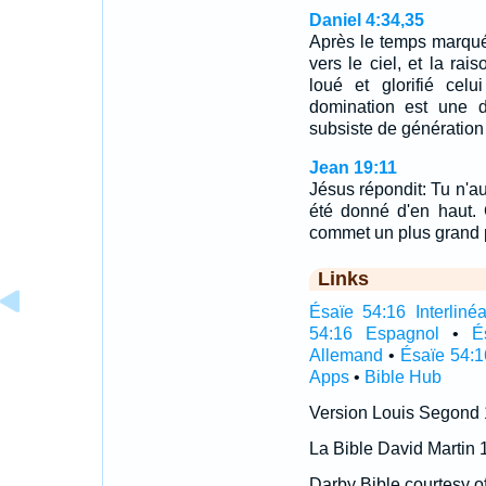
Daniel 4:34,35
Après le temps marqué
vers le ciel, et la rais
loué et glorifié celu
domination est une d
subsiste de génératio
Jean 19:11
Jésus répondit: Tu n'aur
été donné d'en haut. 
commet un plus grand 
Links
Ésaïe 54:16 Interlinéa
54:16 Espagnol
•
É
Allemand
•
Ésaïe 54:1
Apps
•
Bible Hub
Version Louis Segond
La Bible David Martin 
Darby Bible courtesy o