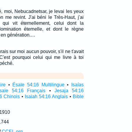
, moi, Nebucadnetsar, je levai les yeux
on me revint. J'ai béni le Très-Haut, j'ai
i qui vit éternellement, celui dont la
omination éternelle, et dont le règne
n en génération.…
ais sur moi aucun pouvoir, s'il ne t'avait
C'est pourquoi celui qui me livre à toi
péché.
ire
•
Ésaïe 54:16 Multilingue
•
Isaías
saïe 54:16 Français
•
Jesaja 54:16
6 Chinois
•
Isaiah 54:16 Anglais
•
Bible
 1910
1744
f
CCEL.org
.