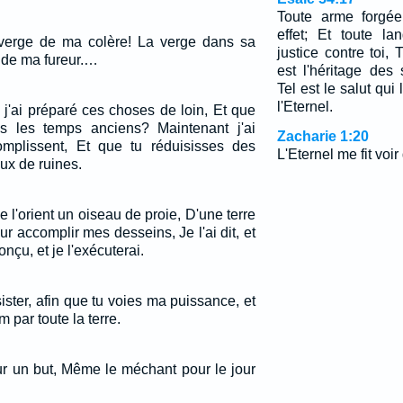
Toute arme forgée
effet; Et toute l
 verge de ma colère! La verge dans sa
justice contre toi,
t de ma fureur.…
est l'héritage des 
Tel est le salut qui
l'Eternel.
 j'ai préparé ces choses de loin, Et que
ès les temps anciens? Maintenant j'ai
Zacharie 1:20
omplissent, Et que tu réduisisses des
L'Eternel me fit voir
ux de ruines.
e l'orient un oiseau de proie, D'une terre
 accomplir mes desseins, Je l'ai dit, et
conçu, et je l'exécuterai.
sister, afin que tu voies ma puissance, et
 par toute la terre.
our un but, Même le méchant pour le jour