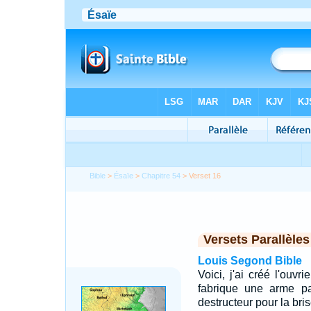
Bible
>
Ésaïe
>
Chapitre 54
> Verset 16
Versets Parallèles
Louis Segond Bible
Voici, j'ai créé l'ouvr
fabrique une arme par
destructeur pour la bris