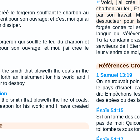
Voici, j'ai créé 
16
charbon au feu, Et
 créé le forgeron soufflant le charbon au
par son travail; M
ment pour son ouvrage; et c'est moi qui ai
destructeur pour la
 dissiper.
forgée contre toi s
langue qui s'élèver
Tu la condamneras.
 forgeron qui souffle le feu du charbon et
serviteurs de l'Eter
our son ouvrage; et moi, j'ai cree le
leur viendra de moi, 
Références Cro
 the smith that bloweth the coals in the
1 Samuel 13:19
 forth an instrument for his work; and I
On ne trouvait poin
 to destroy.
le pays d'Israël; ca
ion
dit: Empêchons le
the smith that bloweth the fire of coals,
des épées ou des l
weapon for his work; and I have created
Ésaïe 54:15
Si l'on forme des c
pas de moi; Quico
e
toi tombera sous ton
Ésaïe 54:17