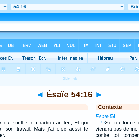
◄
Ésaïe 54:16
►
Contexte
Ésaïe 54
ier qui souffle le charbon au feu, Et qui
…
Si l'on forme 
15
 son travail; Mais j'ai créé aussi le
viendra pas de moi
er.
contre toi tombe