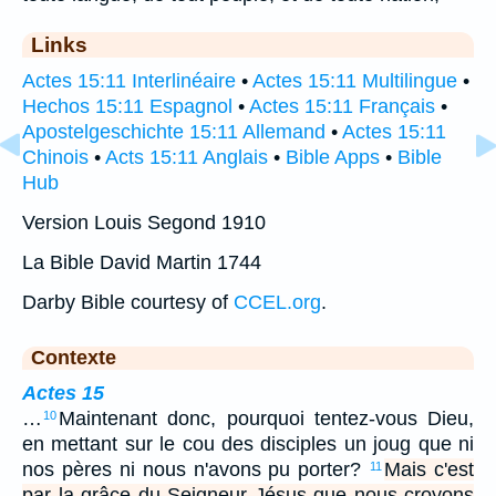
Links
Actes 15:11 Interlinéaire
•
Actes 15:11 Multilingue
•
Hechos 15:11 Espagnol
•
Actes 15:11 Français
•
Apostelgeschichte 15:11 Allemand
•
Actes 15:11
Chinois
•
Acts 15:11 Anglais
•
Bible Apps
•
Bible
Hub
Version Louis Segond 1910
La Bible David Martin 1744
Darby Bible courtesy of
CCEL.org
.
Contexte
Actes 15
…
Maintenant donc, pourquoi tentez-vous Dieu,
10
en mettant sur le cou des disciples un joug que ni
nos pères ni nous n'avons pu porter?
Mais c'est
11
par la grâce du Seigneur Jésus que nous croyons