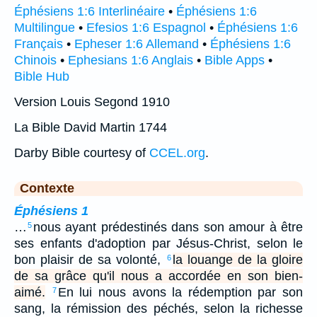
Éphésiens 1:6 Interlinéaire
•
Éphésiens 1:6
Multilingue
•
Efesios 1:6 Espagnol
•
Éphésiens 1:6
Français
•
Epheser 1:6 Allemand
•
Éphésiens 1:6
Chinois
•
Ephesians 1:6 Anglais
•
Bible Apps
•
Bible Hub
Version Louis Segond 1910
La Bible David Martin 1744
Darby Bible courtesy of
CCEL.org
.
Contexte
Éphésiens 1
…
nous ayant prédestinés dans son amour à être
5
ses enfants d'adoption par Jésus-Christ, selon le
bon plaisir de sa volonté,
la louange de la gloire
6
de sa grâce qu'il nous a accordée en son bien-
aimé.
En lui nous avons la rédemption par son
7
sang, la rémission des péchés, selon la richesse