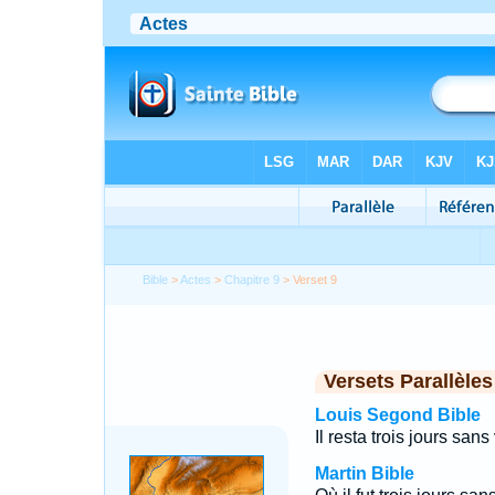
Bible
>
Actes
>
Chapitre 9
> Verset 9
Versets Parallèles
Louis Segond Bible
Il resta trois jours sans
Martin Bible