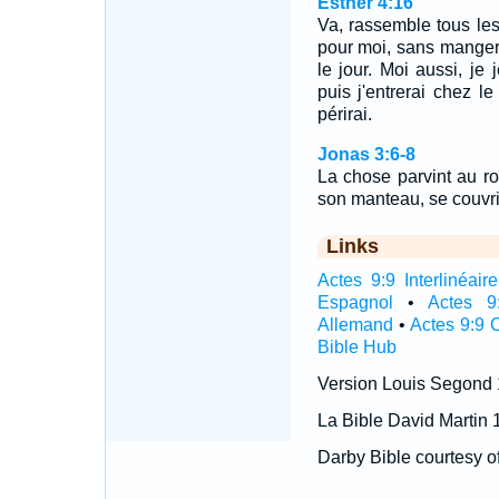
Esther 4:16
Va, rassemble tous les
pour moi, sans manger n
le jour. Moi aussi, j
puis j'entrerai chez le 
périrai.
Jonas 3:6-8
La chose parvint au roi
son manteau, se couvrit
Links
Actes 9:9 Interlinéaire
Espagnol
•
Actes 9
Allemand
•
Actes 9:9 
Bible Hub
Version Louis Segond
La Bible David Martin 
Darby Bible courtesy o