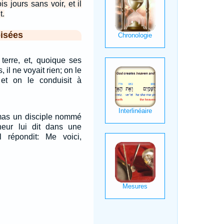
ois jours sans voir, et il
t.
isées
terre, et, quoique ses
 il ne voyait rien; on le
 et on le conduisit à
amas un disciple nommé
eur lui dit dans une
Il répondit: Me voici,