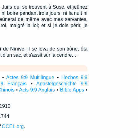
 Juifs qui se trouvent à Suse, et jeûnez
i boire pendant trois jours, ni la nuit ni
e jeûnerai de même avec mes servantes,
roi, malgré la loi; et si je dois périr, je
 de Ninive; il se leva de son trône, ôta
 d'un sac, et s'assit sur la cendre.…
•
Actes 9:9 Multilingue
•
Hechos 9:9
:9 Français
•
Apostelgeschichte 9:9
Chinois
•
Acts 9:9 Anglais
•
Bible Apps
•
 1910
1744
f
CCEL.org
.