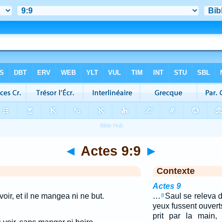
◄
Actes 9:9
►
Contexte
Actes 9
 voir, et il ne mangea ni ne but.
…
Saul se releva d
8
yeux fussent ouverts,
prit par la main,