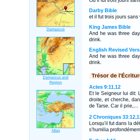
Où il fut trois jours sa
Darby Bible
et il fut trois jours san
King James Bible
And he was three days
drink.
English Revised Vers
And he was three days
drink.
Trésor de l'Écritur
Actes 9:11,12
Et le Seigneur lui dit:
droite, et cherche, d
de Tarse. Car il prie,…
2 Chroniques 33:12,1
Lorsqu'il fut dans la dét
s'humilia profondémen