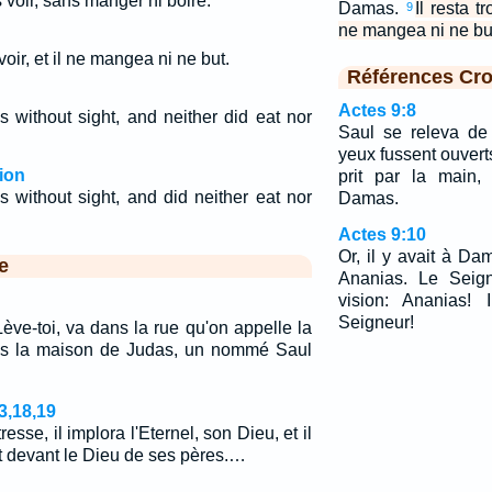
ns voir, sans manger ni boire.
Damas.
Il resta tr
9
ne mangea ni ne bu
s voir, et il ne mangea ni ne but.
Références Cro
Actes 9:8
 without sight, and neither did eat nor
Saul se releva de 
yeux fussent ouverts,
ion
prit par la main,
 without sight, and did neither eat nor
Damas.
Actes 9:10
Or, il y avait à D
e
Ananias. Le Seign
vision: Ananias! 
Seigneur!
 Lève-toi, va dans la rue qu'on appelle la
ans la maison de Judas, un nommé Saul
3,18,19
resse, il implora l'Eternel, son Dieu, et il
t devant le Dieu de ses pères.…