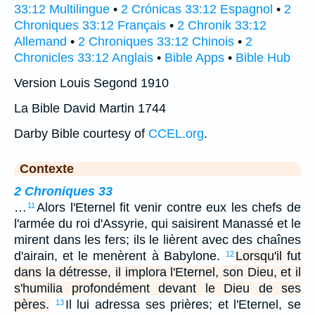
33:12 Multilingue
•
2 Crónicas 33:12 Espagnol
•
2
Chroniques 33:12 Français
•
2 Chronik 33:12
Allemand
•
2 Chroniques 33:12 Chinois
•
2
Chronicles 33:12 Anglais
•
Bible Apps
•
Bible Hub
Version Louis Segond 1910
La Bible David Martin 1744
Darby Bible courtesy of
CCEL.org
.
Contexte
2 Chroniques 33
…
Alors l'Eternel fit venir contre eux les chefs de
11
l'armée du roi d'Assyrie, qui saisirent Manassé et le
mirent dans les fers; ils le lièrent avec des chaînes
d'airain, et le menèrent à Babylone.
Lorsqu'il fut
12
dans la détresse, il implora l'Eternel, son Dieu, et il
s'humilia profondément devant le Dieu de ses
pères.
Il lui adressa ses prières; et l'Eternel, se
13