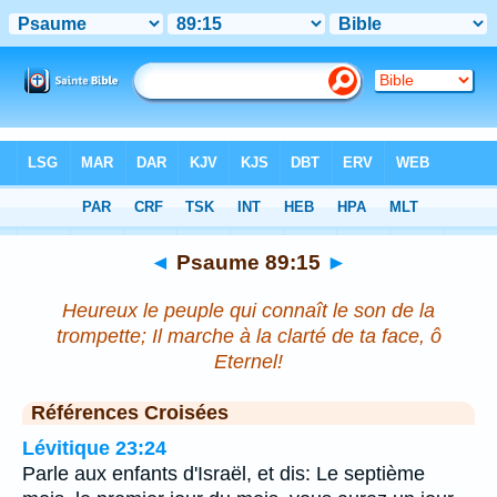
Bible
>
Psaume
>
Chapitre 89
> Verset 15
◄
Psaume 89:15
►
Heureux le peuple qui connaît le son de la
trompette; Il marche à la clarté de ta face, ô
Eternel!
Références Croisées
Lévitique 23:24
Parle aux enfants d'Israël, et dis: Le septième