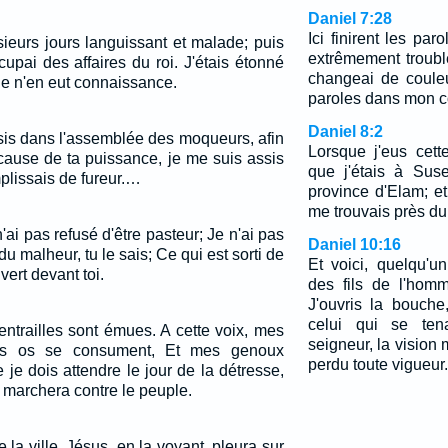
Daniel 7:28
Ici finirent les par
sieurs jours languissant et malade; puis
extrêmement troub
cupai des affaires du roi. J'étais étonné
changeai de couleu
ne n'en eut connaissance.
paroles dans mon c
Daniel 8:2
sis dans l'assemblée des moqueurs, afin
Lorsque j'eus cett
 cause de ta puissance, je me suis assis
que j'étais à Suse
mplissais de fureur.…
province d'Elam; e
me trouvais près du 
 n'ai pas refusé d'être pasteur; Je n'ai pas
Daniel 10:16
du malheur, tu le sais; Ce qui est sorti de
Et voici, quelqu'u
ert devant toi.
des fils de l'hom
J'ouvris la bouche,
celui qui se ten
entrailles sont émues. A cette voix, mes
seigneur, la vision m'
Mes os se consument, Et mes genoux
perdu toute vigueur.
 je dois attendre le jour de la détresse,
 marchera contre le peuple.
la ville, Jésus, en la voyant, pleura sur