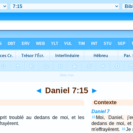
◄
Daniel 7:15
►
Contexte
Daniel 7
esprit troublé au dedans de moi, et les
Moi, Daniel, j'e
15
frayèrent.
dedans de moi, et 
m'effrayèrent.
Je 
16