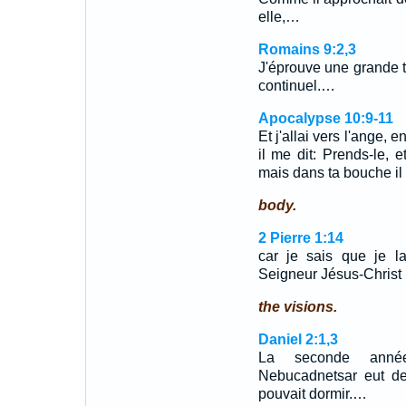
elle,…
Romains 9:2,3
J'éprouve une grande tr
continuel.…
Apocalypse 10:9-11
Et j'allai vers l'ange, e
il me dit: Prends-le, e
mais dans ta bouche i
body.
2 Pierre 1:14
car je sais que je la
Seigneur Jésus-Christ m
the visions.
Daniel 2:1,3
La seconde anné
Nebucadnetsar eut des
pouvait dormir.…