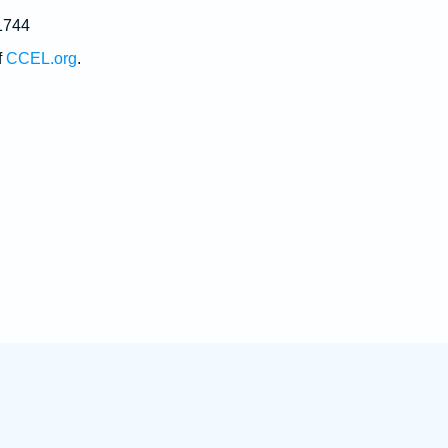
1744
f
CCEL.org
.