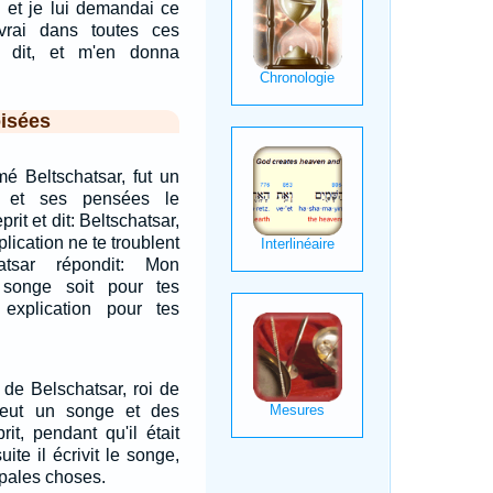
, et je lui demandai ce
vrai dans toutes ces
 dit, et m'en donna
isées
é Beltschatsar, fut un
, et ses pensées le
prit et dit: Beltschatsar,
plication ne te troublent
atsar répondit: Mon
 songe soit pour tes
explication pour tes
de Belschatsar, roi de
 eut un songe et des
it, pendant qu'il était
ite il écrivit le songe,
ipales choses.