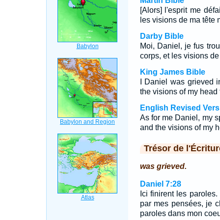
Martin Bible
[Alors] l'esprit me déf
les visions de ma tête 
Darby Bible
Moi, Daniel, je fus t
corps, et les visions de
King James Bible
I Daniel was grieved i
the visions of my head
English Revised Vers
As for me Daniel, my sp
and the visions of my 
Trésor de l'Écritur
was grieved.
Daniel 7:28
Ici finirent les parole
par mes pensées, je c
paroles dans mon coeu