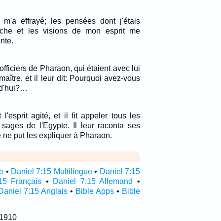
m'a effrayé; les pensées dont j'étais
che et les visions de mon esprit me
nte.
officiers de Pharaon, qui étaient avec lui
aître, et il leur dit: Pourquoi avez-vous
rd'hui?…
'esprit agité, et il fit appeler tous les
 sages de l'Egypte. Il leur raconta ses
ne put les expliquer à Pharaon.
re
•
Daniel 7:15 Multilingue
•
Daniel 7:15
15 Français
•
Daniel 7:15 Allemand
•
Daniel 7:15 Anglais
•
Bible Apps
•
Bible
 1910