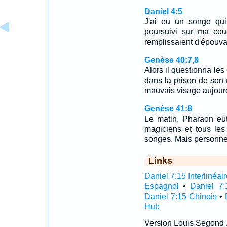
Daniel 4:5
J'ai eu un songe qui 
poursuivi sur ma cou
remplissaient d'épouva
Genèse 40:7,8
Alors il questionna les 
dans la prison de son m
mauvais visage aujou
Genèse 41:8
Le matin, Pharaon eut l
magiciens et tous les
songes. Mais personne 
Links
Daniel 7:15 Interlinéai
Espagnol
•
Daniel 7:
Daniel 7:15 Chinois
•
Hub
Version Louis Segond