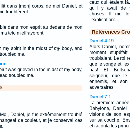
ceux qui étaient là
aillit dans [mon] corps, de moi Daniel, et
qu'il y avait de 
me troublèrent.
choses. Il me le
l'explication:…
rouble dans mon esprit au dedans de mon
Références Cro
 ma tete m'effrayerent.
Daniel 4:19
Alors Daniel, nomm
n my spirit in the midst of
my
body, and
moment stupéfait
 troubled me.
troublaient. Le roi re
ion
que le songe et l'ex
irit was grieved in the midst of my body,
pas! Et Beltsch
head troubled me.
seigneur, que le
ennemis, et son 
e
adversaires!
Daniel 7:1
La première année 
Babylone, Daniel
visions de son espr
s. Moi, Daniel, je fus extrêmement troublé
sur sa couche. Ensu
hangeai de couleur, et je conservai ces
et raconta les princ
r.