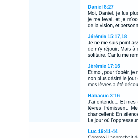
Daniel 8:27
Moi, Daniel, je fus plu
je me levai, et je m'oc
de la vision, et person
Jérémie 15:17,18
Je ne me suis point as
de m'y réjouir; Mais à
solitaire, Car tu me re
Jérémie 17:16
Et moi, pour t'obéir, je
non plus désiré le jour 
mes lèvres a été découv
Habacuc 3:16
J'ai entendu... Et mes 
lèvres frémissent, 
chancellent: En silence
Le jour où l'oppresseur
Luc 19:41-44
Comme il approchait de 