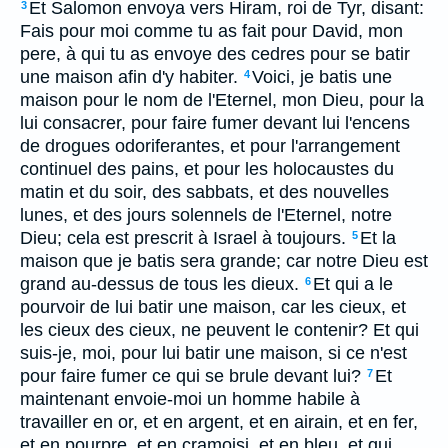
Et Salomon envoya vers Hiram, roi de Tyr, disant:
3
Fais pour moi comme tu as fait pour David, mon
pere, à qui tu as envoye des cedres pour se batir
une maison afin d'y habiter.
Voici, je batis une
4
maison pour le nom de l'Eternel, mon Dieu, pour la
lui consacrer, pour faire fumer devant lui l'encens
de drogues odoriferantes, et pour l'arrangement
continuel des pains, et pour les holocaustes du
matin et du soir, des sabbats, et des nouvelles
lunes, et des jours solennels de l'Eternel, notre
Dieu; cela est prescrit à Israel à toujours.
Et la
5
maison que je batis sera grande; car notre Dieu est
grand au-dessus de tous les dieux.
Et qui a le
6
pourvoir de lui batir une maison, car les cieux, et
les cieux des cieux, ne peuvent le contenir? Et qui
suis-je, moi, pour lui batir une maison, si ce n'est
pour faire fumer ce qui se brule devant lui?
Et
7
maintenant envoie-moi un homme habile à
travailler en or, et en argent, et en airain, et en fer,
et en pourpre, et en cramoisi, et en bleu, et qui