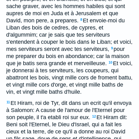
sache graver, avec les hommes habiles qui sont
aupres de moi en Juda et à Jerusalem et que
David, mon pere, a prepares.
Et envoie-moi du
8
Liban des bois de cedres, de cypres, et
d'algummim; car je sais que tes serviteurs
s'entendent à couper le bois dans le Liban; et voici,
mes serviteurs seront avec tes serviteurs,
pour
9
me preparer du bois en abondance; car la maison
que je batis sera grande et merveilleuse.
Et voici,
10
je donnerai à tes serviteurs, les coupeurs, qui
abattront les bois, vingt mille cors de froment battu,
et vingt mille cors d'orge, et vingt mille baths de
vin, et vingt mille baths d'huile.
Et Hiram, roi de Tyr, dit dans un ecrit qu'il envoya
11
à Salomon: A cause de l'amour de l'Eternel pour
son peuple, il t'a etabli roi sur eux.
Et Hiram dit:
12
Beni soit l'Eternel, le Dieu d'Israel, qui a fait les
cieux et la terre, de ce qu'il a donne au roi David
un fils sage, doue de sens et d'intelligence, qui