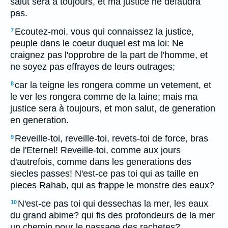
salut sera à toujours, et ma justice ne defaudra
pas.
Ecoutez-moi, vous qui connaissez la justice,
7
peuple dans le coeur duquel est ma loi: Ne
craignez pas l'opprobre de la part de l'homme, et
ne soyez pas effrayes de leurs outrages;
car la teigne les rongera comme un vetement, et
8
le ver les rongera comme de la laine; mais ma
justice sera à toujours, et mon salut, de generation
en generation.
Reveille-toi, reveille-toi, revets-toi de force, bras
9
de l'Eternel! Reveille-toi, comme aux jours
d'autrefois, comme dans les generations des
siecles passes! N'est-ce pas toi qui as taille en
pieces Rahab, qui as frappe le monstre des eaux?
N'est-ce pas toi qui dessechas la mer, les eaux
10
du grand abime? qui fis des profondeurs de la mer
un chemin pour le passage des rachetes?