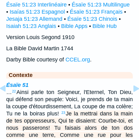
Ésaïe 51:23 Interlinéaire
•
Ésaïe 51:23 Multilingue
•
Isaías 51:23 Espagnol
•
Ésaïe 51:23 Français
•
Jesaja 51:23 Allemand
•
Ésaïe 51:23 Chinois
•
Isaiah 51:23 Anglais
•
Bible Apps
•
Bible Hub
Version Louis Segond 1910
La Bible David Martin 1744
Darby Bible courtesy of
CCEL.org
.
Contexte
Ésaïe 51
…
Ainsi parle ton Seigneur, l'Eternel, Ton Dieu,
22
qui défend son peuple: Voici, je prends de ta main
la coupe d'étourdissement, La coupe de ma colère;
Tu ne la boiras plus!
Je la mettrai dans la main
23
de tes oppresseurs, Qui te disaient: Courbe-toi, et
nous passerons! Tu faisais alors de ton dos
comme une terre, Comme une rue pour les