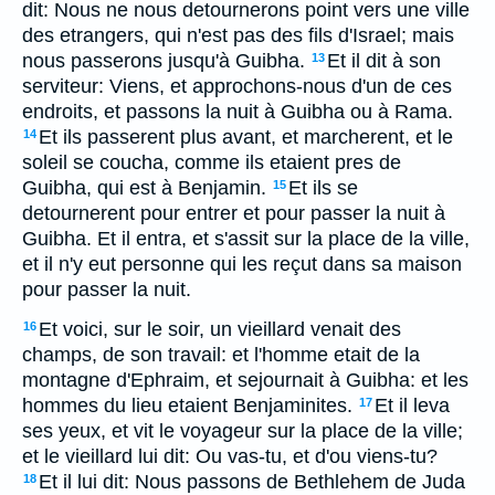
dit: Nous ne nous detournerons point vers une ville
des etrangers, qui n'est pas des fils d'Israel; mais
nous passerons jusqu'à Guibha.
Et il dit à son
13
serviteur: Viens, et approchons-nous d'un de ces
endroits, et passons la nuit à Guibha ou à Rama.
Et ils passerent plus avant, et marcherent, et le
14
soleil se coucha, comme ils etaient pres de
Guibha, qui est à Benjamin.
Et ils se
15
detournerent pour entrer et pour passer la nuit à
Guibha. Et il entra, et s'assit sur la place de la ville,
et il n'y eut personne qui les reçut dans sa maison
pour passer la nuit.
Et voici, sur le soir, un vieillard venait des
16
champs, de son travail: et l'homme etait de la
montagne d'Ephraim, et sejournait à Guibha: et les
hommes du lieu etaient Benjaminites.
Et il leva
17
ses yeux, et vit le voyageur sur la place de la ville;
et le vieillard lui dit: Ou vas-tu, et d'ou viens-tu?
Et il lui dit: Nous passons de Bethlehem de Juda
18