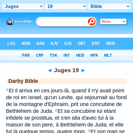
Bible
>
DAR
> Juges 19
◄
Juges 19
►
Darby Bible
Et il arriva en ces jours-là, quand il n'y avait point
1
de roi en Israel, qu'un Levite, qui sejournait au fond
de la montagne d'Ephraim, prit une concubine de
Bethlehem de Juda.
Et sa concubine lui etant
2
infidele se prostitua, et s'en alla d'avec lui à la
maison de son pere, à Bethlehem de Juda; et elle
fut là quelque temps, quatre mois.
Et son mari se
3