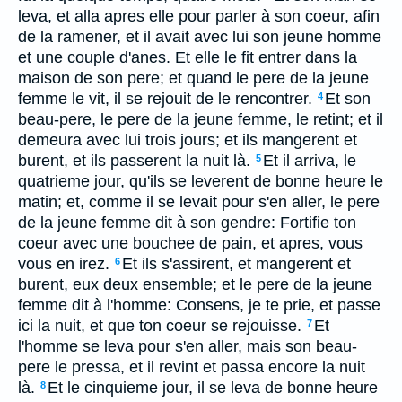
leva, et alla apres elle pour parler à son coeur, afin
de la ramener, et il avait avec lui son jeune homme
et une couple d'anes. Et elle le fit entrer dans la
maison de son pere; et quand le pere de la jeune
femme le vit, il se rejouit de le rencontrer.
Et son
4
beau-pere, le pere de la jeune femme, le retint; et il
demeura avec lui trois jours; et ils mangerent et
burent, et ils passerent la nuit là.
Et il arriva, le
5
quatrieme jour, qu'ils se leverent de bonne heure le
matin; et, comme il se levait pour s'en aller, le pere
de la jeune femme dit à son gendre: Fortifie ton
coeur avec une bouchee de pain, et apres, vous
vous en irez.
Et ils s'assirent, et mangerent et
6
burent, eux deux ensemble; et le pere de la jeune
femme dit à l'homme: Consens, je te prie, et passe
ici la nuit, et que ton coeur se rejouisse.
Et
7
l'homme se leva pour s'en aller, mais son beau-
pere le pressa, et il revint et passa encore la nuit
là.
Et le cinquieme jour, il se leva de bonne heure
8