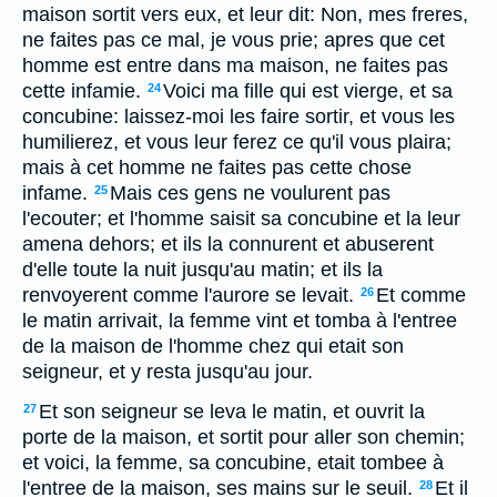
maison sortit vers eux, et leur dit: Non, mes freres,
ne faites pas ce mal, je vous prie; apres que cet
homme est entre dans ma maison, ne faites pas
cette infamie.
Voici ma fille qui est vierge, et sa
24
concubine: laissez-moi les faire sortir, et vous les
humilierez, et vous leur ferez ce qu'il vous plaira;
mais à cet homme ne faites pas cette chose
infame.
Mais ces gens ne voulurent pas
25
l'ecouter; et l'homme saisit sa concubine et la leur
amena dehors; et ils la connurent et abuserent
d'elle toute la nuit jusqu'au matin; et ils la
renvoyerent comme l'aurore se levait.
Et comme
26
le matin arrivait, la femme vint et tomba à l'entree
de la maison de l'homme chez qui etait son
seigneur, et y resta jusqu'au jour.
Et son seigneur se leva le matin, et ouvrit la
27
porte de la maison, et sortit pour aller son chemin;
et voici, la femme, sa concubine, etait tombee à
l'entree de la maison, ses mains sur le seuil.
Et il
28