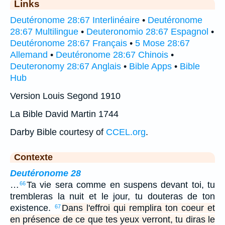
Links
Deutéronome 28:67 Interlinéaire
•
Deutéronome
28:67 Multilingue
•
Deuteronomio 28:67 Espagnol
•
Deutéronome 28:67 Français
•
5 Mose 28:67
Allemand
•
Deutéronome 28:67 Chinois
•
Deuteronomy 28:67 Anglais
•
Bible Apps
•
Bible
Hub
Version Louis Segond 1910
La Bible David Martin 1744
Darby Bible courtesy of
CCEL.org
.
Contexte
Deutéronome 28
…
Ta vie sera comme en suspens devant toi, tu
66
trembleras la nuit et le jour, tu douteras de ton
existence.
Dans l'effroi qui remplira ton coeur et
67
en présence de ce que tes yeux verront, tu diras le