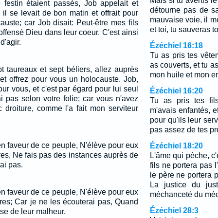
Mais si tu avertis l
 festin étaient passés, Job appelait et
détourne pas de s
is il se levait de bon matin et offrait pour
mauvaise voie, il m
uste; car Job disait: Peut-être mes fils
et toi, tu sauveras 
 offensé Dieu dans leur coeur. C'est ainsi
'agir.
Ézéchiel 16:18
Tu as pris tes vête
as couverts, et tu a
 taureaux et sept béliers, allez auprès
mon huile et mon e
et offrez pour vous un holocauste. Job,
our vous, et c'est par égard pour lui seul
Ézéchiel 16:20
i pas selon votre folie; car vous n'avez
Tu as pris tes fil
 droiture, comme l'a fait mon serviteur
m'avais enfantés, et
pour qu'ils leur serv
pas assez de tes pr
 en faveur de ce peuple, N'élève pour eux
Ézéchiel 18:20
ères, Ne fais pas des instances auprès de
L'âme qui pèche, c'
ai pas.
fils ne portera pas l
le père ne portera pa
La justice du jus
 en faveur de ce peuple, N'élève pour eux
méchanceté du méch
ères; Car je ne les écouterai pas, Quand
Ézéchiel 28:3
se de leur malheur.