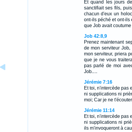
Et quand les jours de
sanctifiait ses fils, pu
chacun d'eux un holoca
ont-ils péché et ont-ils
que Job avait coutume d
Job 42:8,9
Prenez maintenant sept
de mon serviteur Job, 
mon serviteur, priera p
que je ne vous traitera
pas parlé de moi avec
Job.…
Jérémie 7:16
Et toi, n'intercède pas
ni supplications ni pri
moi; Car je ne t'écouter
Jérémie 11:14
Et toi, n'intercède pas
ni supplications ni pri
ils m'invoqueront à cau