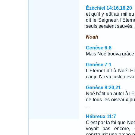
Ézéchiel 14:16,18,20
et qu'il y eût au milie
dit le Seigneur, l'Eterne
seuls seraient sauvés, 
Noah
Genèse 6:8
Mais Noé trouva grâce 
Genèse 7:1
L'Eternel dit à Noé: En
car je t'ai vu juste dev
Genèse 8:20,21
Noé bâtit un autel à l'E
de tous les oiseaux purs
…
Hébreux 11:7
C'est par la foi que No
voyait pas encore, e
construisit une arche po