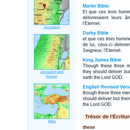
Martin Bible
Et que ces trois homm
délivreraient leurs â
l'Eternel.
Darby Bible
et que ces trois homme
de lui, ceux-ci delivre
Seigneur, l'Eternel.
King James Bible
Though these three me
they should deliver
bu
saith the Lord GOD.
English Revised Vers
though these three men,
should deliver but thei
the Lord GOD.
Trésor de l'Écritur
these