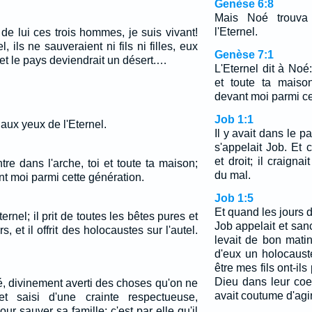
Genèse 6:8
Mais Noé trouva
l'Eternel.
u de lui ces trois hommes, je suis vivant!
l, ils ne sauveraient ni fils ni filles, eux
Genèse 7:1
et le pays deviendrait un désert.…
L'Eternel dit à Noé:
et toute ta maison
devant moi parmi ce
Job 1:1
aux yeux de l'Eternel.
Il y avait dans le 
s'appelait Job. Et 
et droit; il craigna
tre dans l'arche, toi et toute ta maison;
du mal.
ant moi parmi cette génération.
Job 1:5
Et quand les jours d
ternel; il prit de toutes les bêtes pures et
Job appelait et sancti
, et il offrit des holocaustes sur l'autel.
levait de bon matin
d'eux un holocauste
être mes fils ont-ils
Dieu dans leur coe
é, divinement averti des choses qu'on ne
avait coutume d'agir
t saisi d'une crainte respectueuse,
ur sauver sa famille; c'est par elle qu'il