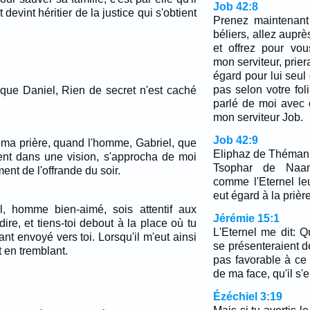
Job 42:8
evint héritier de la justice qui s'obtient
Prenez maintenant
béliers, allez aupr
et offrez pour vo
mon serviteur, prier
égard pour lui seul 
pas selon votre fol
 que Daniel, Rien de secret n'est caché
parlé de moi avec d
mon serviteur Job.
Job 42:9
 ma prière, quand l'homme, Gabriel, que
Eliphaz de Théman,
nt dans une vision, s'approcha de moi
Tsophar de Naama
ent de l'offrande du soir.
comme l'Eternel leur
eut égard à la prièr
l, homme bien-aimé, sois attentif aux
Jérémie 15:1
dire, et tiens-toi debout à la place où tu
L'Eternel me dit:
ant envoyé vers toi. Lorsqu'il m'eut ainsi
se présenteraient d
t en tremblant.
pas favorable à ce
de ma face, qu'il s'e
Ézéchiel 3:19