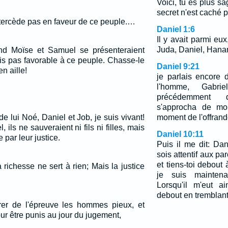
Voici, tu es plus s
secret n'est caché p
intercède pas en faveur de ce peuple.…
Daniel 1:6
Il y avait parmi eux
Juda, Daniel, Hanan
and Moïse et Samuel se présenteraient
is pas favorable à ce peuple. Chasse-le
Daniel 9:21
en aille!
je parlais encore
l'homme, Gabri
précédemment 
s'approcha de moi
 de lui Noé, Daniel et Job, je suis vivant!
moment de l'offrande
l, ils ne sauveraient ni fils ni filles, mais
Daniel 10:11
 par leur justice.
Puis il me dit: Da
sois attentif aux par
et tiens-toi debout 
a richesse ne sert à rien; Mais la justice
je suis maintena
Lorsqu'il m'eut a
debout en tremblant
vrer de l'épreuve les hommes pieux, et
our être punis au jour du jugement,