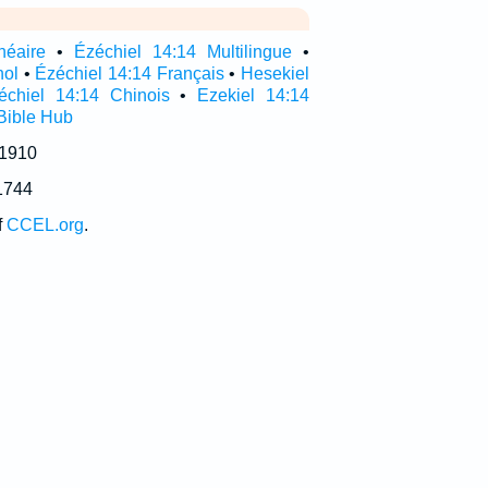
néaire
•
Ézéchiel 14:14 Multilingue
•
nol
•
Ézéchiel 14:14 Français
•
Hesekiel
échiel 14:14 Chinois
•
Ezekiel 14:14
Bible Hub
 1910
1744
f
CCEL.org
.