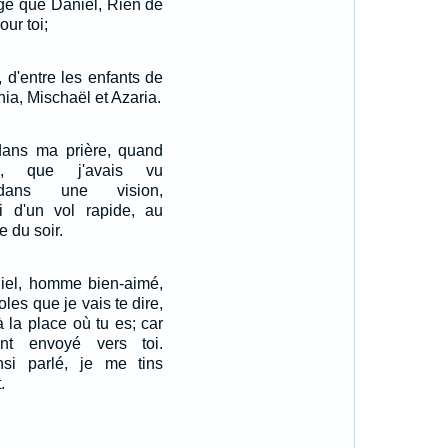
age que Daniel, Rien de
our toi;
, d'entre les enfants de
ia, Mischaël et Azaria.
 dans ma prière, quand
el, que j'avais vu
dans une vision,
 d'un vol rapide, au
 du soir.
niel, homme bien-aimé,
oles que je vais te dire,
à la place où tu es; car
nt envoyé vers toi.
insi parlé, je me tins
.