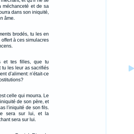
e méchant, et qu'il ne se
a méchanceté et de sa
ourra dans son iniquité,
ton âme.
ments brodés, tu les en
s offert à ces simulacres
ncens.
s et tes filles, que tu
 tu les leur as sacrifiés
ent d'aliment: n'était-ce
ostitutions?
est celle qui mourra. Le
'iniquité de son père, et
s l'iniquité de son fils.
te sera sur lui, et la
ant sera sur lui.