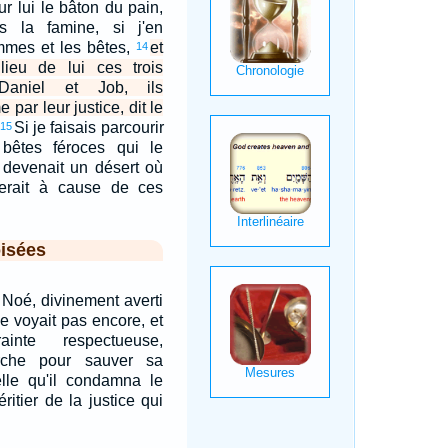
our lui le bâton du pain,
s la famine, si j'en
mmes et les bêtes,
et
14
lieu de lui ces trois
aniel et Job, ils
 par leur justice, dit le
Si je faisais parcourir
15
bêtes féroces qui le
l devenait un désert où
erait à cause de ces
isées
e Noé, divinement averti
e voyait pas encore, et
inte respectueuse,
arche pour sauver sa
 elle qu'il condamna le
ritier de la justice qui