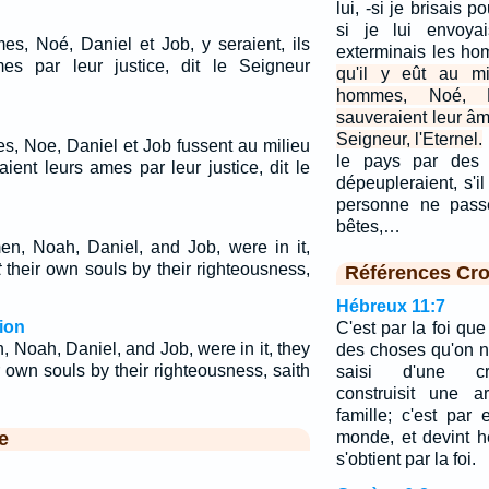
lui, -si je brisais p
si je lui envoyai
es, Noé, Daniel et Job, y seraient, ils
exterminais les ho
mes par leur justice, dit le Seigneur
qu'il y eût au mi
hommes, Noé, D
sauveraient leur âme
Seigneur, l'Eternel.
s, Noe, Daniel et Job fussent au milieu
le pays par des 
raient leurs ames par leur justice, dit le
dépeupleraient, s'i
personne ne pass
bêtes,…
n, Noah, Daniel, and Job, were in it,
t
their own souls by their righteousness,
Références Cro
Hébreux 11:7
ion
C'est par la foi qu
 Noah, Daniel, and Job, were in it, they
des choses qu'on n
r own souls by their righteousness, saith
saisi d'une cra
construisit une 
famille; c'est par
e
monde, et devint hé
s'obtient par la foi.