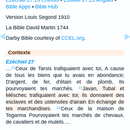
Ézéchiel 27:13 Chinois
•
Ezekiel 27:13 Anglais
•
Bible Apps
•
Bible Hub
Version Louis Segond 1910
La Bible David Martin 1744
Darby Bible courtesy of
CCEL.org
.
Contexte
Ézéchiel 27
…
Ceux de Tarsis trafiquaient avec toi, A cause
12
de tous les biens que tu avais en abondance;
D'argent, de fer, d'étain et de plomb, Ils
pourvoyaient tes marchés.
Javan, Tubal et
13
Méschec trafiquaient avec toi; Ils donnaient des
esclaves et des ustensiles d'airain En échange de
tes marchandises.
Ceux de la maison de
14
Togarma Pourvoyaient tes marchés de chevaux,
de cavaliers et de mulets.…