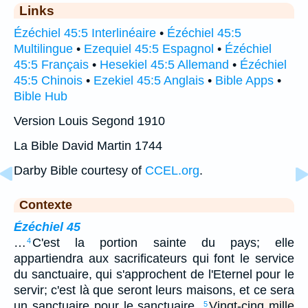
Links
Ézéchiel 45:5 Interlinéaire
•
Ézéchiel 45:5
Multilingue
•
Ezequiel 45:5 Espagnol
•
Ézéchiel
45:5 Français
•
Hesekiel 45:5 Allemand
•
Ézéchiel
45:5 Chinois
•
Ezekiel 45:5 Anglais
•
Bible Apps
•
Bible Hub
Version Louis Segond 1910
La Bible David Martin 1744
Darby Bible courtesy of
CCEL.org
.
Contexte
Ézéchiel 45
…
C'est la portion sainte du pays; elle
4
appartiendra aux sacrificateurs qui font le service
du sanctuaire, qui s'approchent de l'Eternel pour le
servir; c'est là que seront leurs maisons, et ce sera
un sanctuaire pour le sanctuaire.
Vingt-cinq mille
5