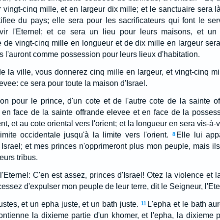
ngt-cinq mille, et en largeur dix mille; et le sanctuaire sera là,
ifiee du pays; elle sera pour les sacrificateurs qui font le ser
vir l'Eternel; et ce sera un lieu pour leurs maisons, et un
de vingt-cinq mille en longueur et de dix mille en largeur sera
ls l'auront comme possession pour leurs lieux d'habitation.
 la ville, vous donnerez cinq mille en largeur, et vingt-cinq mi
evee: ce sera pour toute la maison d'Israel.
ion pour le prince, d'un cote et de l'autre cote de la sainte o
, en face de la sainte offrande elevee et en face de la possessi
nt, et au cote oriental vers l'orient; et la longueur en sera vis-à-
imite occidentale jusqu'à la limite vers l'orient.
Elle lui ap
8
rael; et mes princes n'opprimeront plus mon peuple, mais ils 
eurs tribus.
 l'Eternel: C'en est assez, princes d'Israel! Otez la violence et l
cessez d'expulser mon peuple de leur terre, dit le Seigneur, l'Ete
tes, et un epha juste, et un bath juste.
L'epha et le bath a
11
ontienne la dixieme partie d'un khomer, et l'epha, la dixieme p