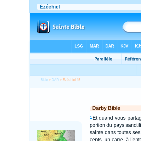
Bible
>
DAR
> Ézéchiel 45
Darby Bible
Et quand vous partage
1
portion du pays sanctifi
sainte dans toutes ses 
cents, un carre, à l'en