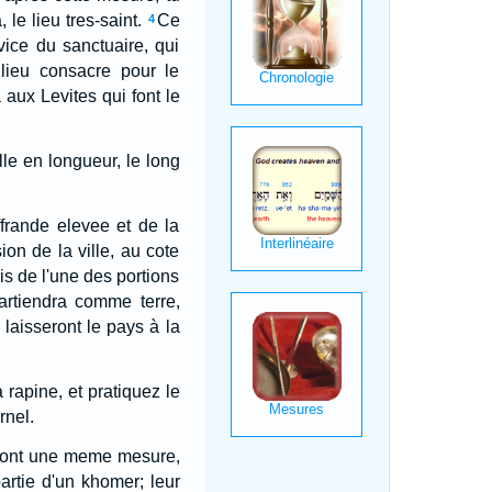
 le lieu tres-saint.
Ce
4
vice du sanctuaire, qui
 lieu consacre pour le
 aux Levites qui font le
lle en longueur, le long
ffrande elevee et de la
on de la ville, au cote
vis de l'une des portions
partiendra comme terre,
laisseront le pays à la
a rapine, et pratiquez le
rnel.
uront une meme mesure,
artie d'un khomer; leur