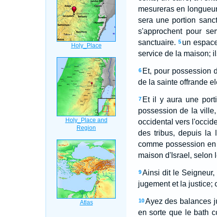
mesureras en longueur vi
sera une portion sanct
s'approchent pour ser
sanctuaire.
un espace 
5
service de la maison; i
Et, pour possession de
6
de la sainte offrande el
Et il y aura une port
7
possession de la ville
occidental vers l'occide
des tribus, depuis la l
comme possession en Is
maison d'Israel, selon l
Ainsi dit le Seigneur,
9
jugement et la justice; 
Ayez des balances jus
10
en sorte que le bath c