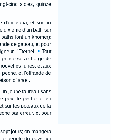
ingt-cinq sicles, quinze
me d'un epha, et sur un
le dixieme d'un bath sur
x baths font un khomer);
rande de gateau, et pour
gneur, l'Eternel.
Tout
16
e prince sera charge de
x nouvelles lunes, et aux
e peche, et l'offrande de
aison d'Israel.
as un jeune taureau sans
ce pour le peche, et en
et sur les poteaux de la
eche par erreur, et pour
 sept jours; on mangera
ut le peuple du pays, un