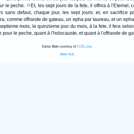
ur le peche.
Et, les sept jours de la fete, il offrira à l'Eterne
23
rs sans defaut, chaque jour, les sept jours; et, en sacrifice 
frira, comme offrande de gateau, un epha par taureau, et un epha p
eptieme mois, le quinzieme jour du mois, à la fete, il fera sel
e pour le peche, quant à l'holocauste, et quant à l'offrande de gat
Darby Bible courtesy of
CCEL.org
.
Bible Hub