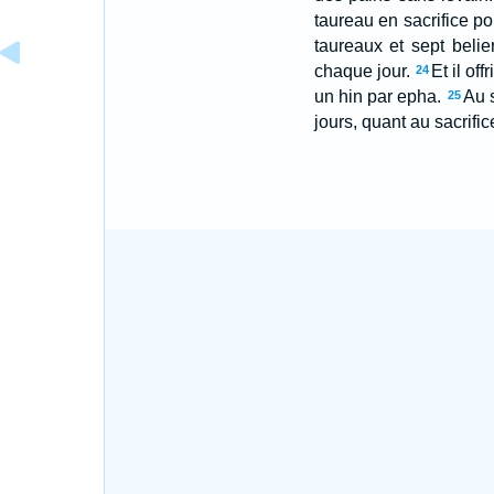
taureau en sacrifice po
taureaux et sept belie
chaque jour.
Et il of
24
un hin par epha.
Au s
25
jours, quant au sacrific