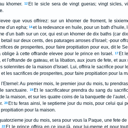
au khomer.
Et le sicle sera de vingt gueras; vingt sicles, v
12
e.
 elevee que vous offrirez: sur un khomer de froment, le sixie
eme d'un epha;
et la redevance en huile, pour un bath d'huile, 
14
eme d'un bath sur un cor, qui est un khomer de dix baths (car di
t betail sur deux cents, des paturages arroses d'Israel; -pour off
ifices de prosperites, pour faire propitiation pour eux, dit le Sei
oblige à cette offrande elevee pour le prince en Israel.
Et l
17
 et l'offrande de gateau, et la libation, aux jours de fete, et au
 solennites de la maison d'Israel. Lui, offrira le sacrifice pour l
 et les sacrifices de prosperites, pour faire propitiation pour la m
, l'Eternel: Au premier mois, le premier jour du mois, tu prendr
 le sanctuaire.
Et le sacrificateur prendra du sang du sacrifi
19
de la maison, et sur les quatre coins de la banquette de l'autel, 
r.
Et tu feras ainsi, le septieme jour du mois, pour celui qui p
20
 propitiation pour la maison.
quatorzieme jour du mois, sera pour vous la Paque, une fete de
Et le prince offrira en ce jour-là, pour lui-meme et pour to
22