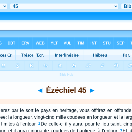
◄
Ézéchiel 45
►
rez par le sort le pays en heritage, vous offrirez en offrande
ee: la longueur, vingt-cinq mille coudees en longueur, et la larg
limites à l'entour.
De celle-ci il y aura, pour le lieu saint, ci
2
tour; et il aura cinquante coudees de banlieue, à l'entour.
Et, 
3