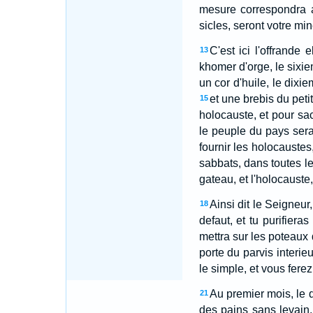
mesure correspondra 
sicles, seront votre min
C'est ici l'offrande
13
khomer d'orge, le sixi
un cor d'huile, le dixi
et une brebis du peti
15
holocauste, et pour sacr
le peuple du pays sera 
fournir les holocaustes,
sabbats, dans toutes les
gateau, et l'holocauste,
Ainsi dit le Seigneur
18
defaut, et tu purifieras
mettra sur les poteaux 
porte du parvis interieu
le simple, et vous ferez
Au premier mois, le 
21
des pains sans levain.